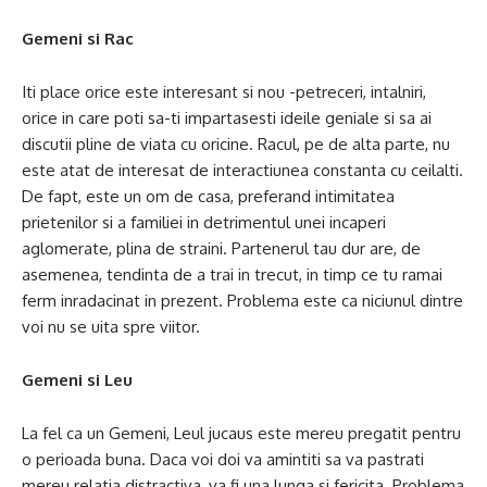
Gemeni si Rac
Iti place orice este interesant si nou -petreceri, intalniri,
orice in care poti sa-ti impartasesti ideile geniale si sa ai
discutii pline de viata cu oricine. Racul, pe de alta parte, nu
este atat de interesat de interactiunea constanta cu ceilalti.
De fapt, este un om de casa, preferand intimitatea
prietenilor si a familiei in detrimentul unei incaperi
aglomerate, plina de straini. Partenerul tau dur are, de
asemenea, tendinta de a trai in trecut, in timp ce tu ramai
ferm inradacinat in prezent. Problema este ca niciunul dintre
voi nu se uita spre viitor.
Gemeni si Leu
La fel ca un Gemeni, Leul jucaus este mereu pregatit pentru
o perioada buna. Daca voi doi va amintiti sa va pastrati
mereu relatia distractiva, va fi una lunga si fericita. Problema