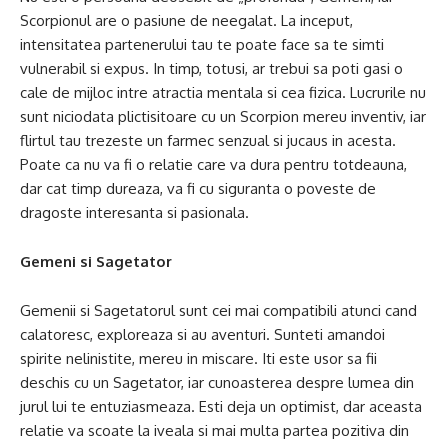
Scorpionul are o pasiune de neegalat. La inceput,
intensitatea partenerului tau te poate face sa te simti
vulnerabil si expus. In timp, totusi, ar trebui sa poti gasi o
cale de mijloc intre atractia mentala si cea fizica. Lucrurile nu
sunt niciodata plictisitoare cu un Scorpion mereu inventiv, iar
flirtul tau trezeste un farmec senzual si jucaus in acesta.
Poate ca nu va fi o relatie care va dura pentru totdeauna,
dar cat timp dureaza, va fi cu siguranta o poveste de
dragoste interesanta si pasionala.
Gemeni si Sagetator
Gemenii si Sagetatorul sunt cei mai compatibili atunci cand
calatoresc, exploreaza si au aventuri. Sunteti amandoi
spirite nelinistite, mereu in miscare. Iti este usor sa fii
deschis cu un Sagetator, iar cunoasterea despre lumea din
jurul lui te entuziasmeaza. Esti deja un optimist, dar aceasta
relatie va scoate la iveala si mai multa partea pozitiva din