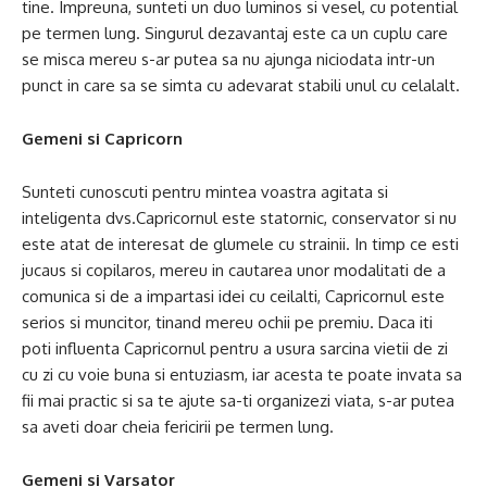
tine. Impreuna, sunteti un duo luminos si vesel, cu potential
pe termen lung. Singurul dezavantaj este ca un cuplu care
se misca mereu s-ar putea sa nu ajunga niciodata intr-un
punct in care sa se simta cu adevarat stabili unul cu celalalt.
Gemeni si Capricorn
Sunteti cunoscuti pentru mintea voastra agitata si
inteligenta dvs.Capricornul este statornic, conservator si nu
este atat de interesat de glumele cu strainii. In timp ce esti
jucaus si copilaros, mereu in cautarea unor modalitati de a
comunica si de a impartasi idei cu ceilalti, Capricornul este
serios si muncitor, tinand mereu ochii pe premiu. Daca iti
poti influenta Capricornul pentru a usura sarcina vietii de zi
cu zi cu voie buna si entuziasm, iar acesta te poate invata sa
fii mai practic si sa te ajute sa-ti organizezi viata, s-ar putea
sa aveti doar cheia fericirii pe termen lung.
Gemeni si Varsator