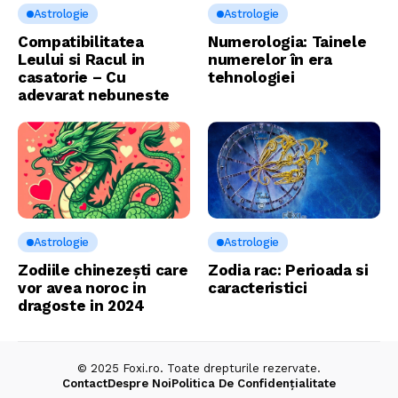
Astrologie
Astrologie
Compatibilitatea
Numerologia: Tainele
Leului si Racul in
numerelor în era
casatorie – Cu
tehnologiei
adevarat nebuneste
Astrologie
Astrologie
Zodiile chinezești care
Zodia rac: Perioada si
vor avea noroc in
caracteristici
dragoste in 2024
© 2025 Foxi.ro. Toate drepturile rezervate.
Contact
Despre Noi
Politica De Confidențialitate