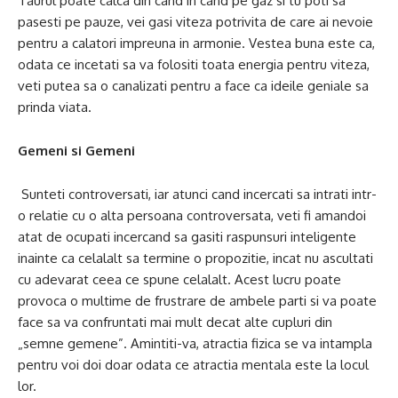
Taurul poate calca din cand in cand pe gaz si tu poti sa
pasesti pe pauze, vei gasi viteza potrivita de care ai nevoie
pentru a calatori impreuna in armonie. Vestea buna este ca,
odata ce incetati sa va folositi toata energia pentru viteza,
veti putea sa o canalizati pentru a face ca ideile geniale sa
prinda viata.
Gemeni si Gemeni
Sunteti controversati, iar atunci cand incercati sa intrati intr-
o relatie cu o alta persoana controversata, veti fi amandoi
atat de ocupati incercand sa gasiti raspunsuri inteligente
inainte ca celalalt sa termine o propozitie, incat nu ascultati
cu adevarat ceea ce spune celalalt. Acest lucru poate
provoca o multime de frustrare de ambele parti si va poate
face sa va confruntati mai mult decat alte cupluri din
„semne gemene”. Amintiti-va, atractia fizica se va intampla
pentru voi doi doar odata ce atractia mentala este la locul
lor.