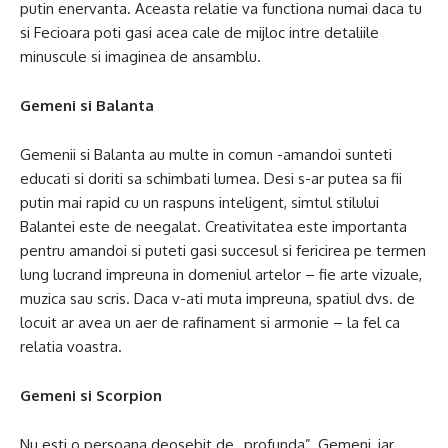
putin enervanta. Aceasta relatie va functiona numai daca tu
si Fecioara poti gasi acea cale de mijloc intre detaliile
minuscule si imaginea de ansamblu.
Gemeni si Balanta
Gemenii si Balanta au multe in comun -amandoi sunteti
educati si doriti sa schimbati lumea. Desi s-ar putea sa fii
putin mai rapid cu un raspuns inteligent, simtul stilului
Balantei este de neegalat. Creativitatea este importanta
pentru amandoi si puteti gasi succesul si fericirea pe termen
lung lucrand impreuna in domeniul artelor – fie arte vizuale,
muzica sau scris. Daca v-ati muta impreuna, spatiul dvs. de
locuit ar avea un aer de rafinament si armonie – la fel ca
relatia voastra.
Gemeni si Scorpion
Nu esti o persoana deosebit de „profunda”, Gemeni, iar