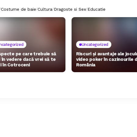
Costume de baie
Cultura
Dragoste si Sex
Educatie
/
/
/
/
ncategorized
Uncategorized
specte pe care trebuie să
Riscuri și avantaje ale jocul
i în vedere dacă vrei să te
video poker în cazinourile d
i în Cotroceni
România