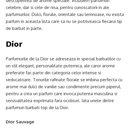
descoperirea de arome speciale. Includem parfumuri
celebre, dar si cele de nisa, pentru cunoscatorii in ale
parfumurilor. Dulci, florale, orientale sau lemnoase, nu exista
parfum in aceasta lista care sa nu se potriveasca fiecarui tip
de barbat in parte.
Dior
Parfumurile de la Dior se adreseaza in special barbatilor cu
un stil elegant, personalitate puternica, ale caror arome
preferate fac parte din categoria celor intense si
seducatoare. Tonurile rafinate florale se imbina perfecta cu
arome mai dulci de vanilie sau condimente precum piperul,
pentru a crea un parfum care invoca puterea masculina si
senzualitatea exprimata fara ocolisuri. Iata unele dintre
parfumuri barbati top de la Dior.
Dior Sauvage