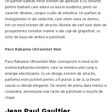
Un parfum barbati fresh extrem de apreciat si cu renume
printre barbatii care adora sa iasa in evidenta, printr-un
caracter dinamic, curajos si plin de initiativa. Un parfum al
invingatorilor in ale seductiei, care obtin ceea ce doresc,
intr-un mod extrem de atractiv. Notele de varf sunt date de
prospetimea tonurilor marine si ale cojii de grapefruit, cu
note de baza de ambra si patchouli.
Paco Rabanne Ultraviolet Man
Paco Rabanne Ultraviolet Man contopeste in mod activ
esenta barbatului modern, care se remarca prin curaj si
energie electrizanta. Cu un design extrem de atractiv,
parfumul este potrivit pentru a fi purtat zi de zi, la tinute
casual cu detalii elegante. Se resimt de prima data menta si
coriandrul, armonizate mai tarziu de patchouli si muschi de
stejar.
Jean Paul Gaultier