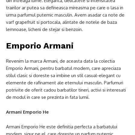
din intreaga lume. Eleganta, delicatete si intensitatea
trairilor ar putea sa defineasca mireasma pe care o lasa in
urma parfumul puternic masculin. Avem asadar ca note de
varf grapefruit si portocala, alintate de notele de baza
lemnoase, licheni de stejar si benzoin.
Emporio Armani
Revenim la marca Armani, de aceasta data la colectia
Emporio Armani, pentru barbatul modern, care apreciaza
stilul clasic si doreste sa imbine un stil casual-elegant cu
elemente de rafinament ale eternului masculin. Parfumuri
potrivite de oferit cadou barbatilor tineri, activi si interesati
de modul in care se prezinta in fata lumii.
Armani Emporio He
Armani Emporio He este definitia perfecta a barbatului
modern, sigur pe el, care doreste un parfum puternic,