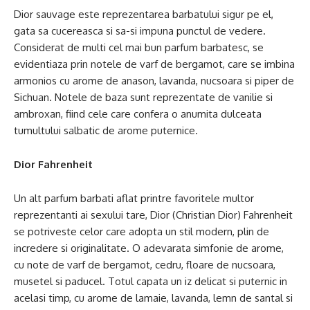
Dior sauvage este reprezentarea barbatului sigur pe el,
gata sa cucereasca si sa-si impuna punctul de vedere.
Considerat de multi cel mai bun parfum barbatesc, se
evidentiaza prin notele de varf de bergamot, care se imbina
armonios cu arome de anason, lavanda, nucsoara si piper de
Sichuan. Notele de baza sunt reprezentate de vanilie si
ambroxan, fiind cele care confera o anumita dulceata
tumultului salbatic de arome puternice.
Dior Fahrenheit
Un alt parfum barbati aflat printre favoritele multor
reprezentanti ai sexului tare, Dior (Christian Dior) Fahrenheit
se potriveste celor care adopta un stil modern, plin de
incredere si originalitate. O adevarata simfonie de arome,
cu note de varf de bergamot, cedru, floare de nucsoara,
musetel si paducel. Totul capata un iz delicat si puternic in
acelasi timp, cu arome de lamaie, lavanda, lemn de santal si