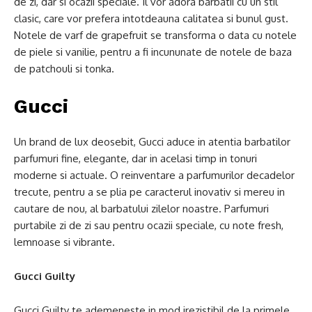
de zi, dar si ocazii speciale. Il vor adora barbatii cu un stil
clasic, care vor prefera intotdeauna calitatea si bunul gust.
Notele de varf de grapefruit se transforma o data cu notele
de piele si vanilie, pentru a fi incununate de notele de baza
de patchouli si tonka.
Gucci
Un brand de lux deosebit, Gucci aduce in atentia barbatilor
parfumuri fine, elegante, dar in acelasi timp in tonuri
moderne si actuale. O reinventare a parfumurilor decadelor
trecute, pentru a se plia pe caracterul inovativ si mereu in
cautare de nou, al barbatului zilelor noastre. Parfumuri
purtabile zi de zi sau pentru ocazii speciale, cu note fresh,
lemnoase si vibrante.
Gucci Guilty
Gucci Guilty te ademeneste in mod irezistibil de la primele