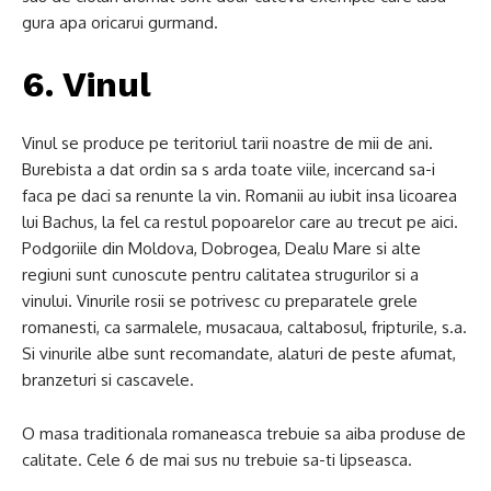
gura apa oricarui gurmand.
6. Vinul
Vinul se produce pe teritoriul tarii noastre de mii de ani.
Burebista a dat ordin sa s arda toate viile, incercand sa-i
faca pe daci sa renunte la vin. Romanii au iubit insa licoarea
lui Bachus, la fel ca restul popoarelor care au trecut pe aici.
Podgoriile din Moldova, Dobrogea, Dealu Mare si alte
regiuni sunt cunoscute pentru calitatea strugurilor si a
vinului. Vinurile rosii se potrivesc cu preparatele grele
romanesti, ca sarmalele, musacaua, caltabosul, fripturile, s.a.
Si vinurile albe sunt recomandate, alaturi de peste afumat,
branzeturi si cascavele.
O masa traditionala romaneasca trebuie sa aiba produse de
calitate. Cele 6 de mai sus nu trebuie sa-ti lipseasca.