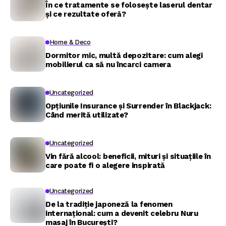
În ce tratamente se folosește laserul dentar
și ce rezultate oferă?
Home & Deco
Dormitor mic, multă depozitare: cum alegi
mobilierul ca să nu încarci camera
Uncategorized
Opțiunile Insurance și Surrender în Blackjack:
Când merită utilizate?
Uncategorized
Vin fără alcool: beneficii, mituri și situațiile în
care poate fi o alegere inspirată
Uncategorized
De la tradiție japoneză la fenomen
internațional: cum a devenit celebru Nuru
masaj în București?