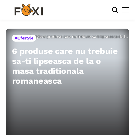
Home
Lifestyle
6 produse care nu trebuie sa-ti lipseasca de la
Lifestyle
o masa traditionala romaneasca
6 produse care nu trebuie
sa-ti lipseasca de la o
masa traditionala
romaneasca