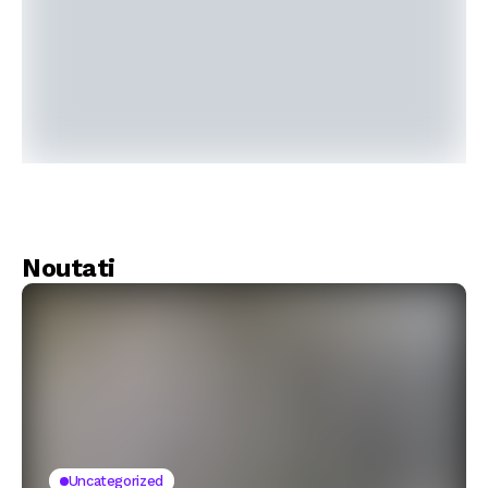
Noutati
Uncategorized