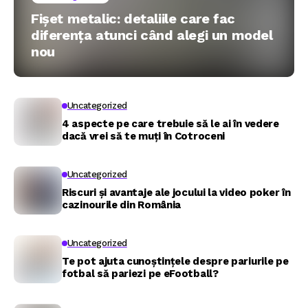
Fișet metalic: detaliile care fac
diferența atunci când alegi un model
nou
Uncategorized
4 aspecte pe care trebuie să le ai în vedere
dacă vrei să te muți în Cotroceni
Uncategorized
Riscuri și avantaje ale jocului la video poker în
cazinourile din România
Uncategorized
Te pot ajuta cunoștințele despre pariurile pe
fotbal să pariezi pe eFootball?