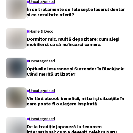
Uncategorized
În ce tratamente se folosește laserul dentar
și ce rezultate oferă?
Home & Deco
Dormitor mic, multă depozitare: cum alegi
mobilierul ca să nu încarci camera
Uncategorized
Opțiunile Insurance și Surrender în Blackjack:
Când merită utilizate?
Uncategorized
Vin fără alcool: beneficii, mituri și situațiile în
care poate fi o alegere inspirată
Uncategorized
De la tradiție japoneză la fenomen
internațional: cum a devenit celebru Nuru