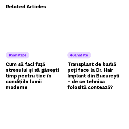
Related Articles
Sanatate
Sanatate
Cum să faci față
Transplant de barbă
stresului și să găsești
poți face la Dr. Hair
timp pentru tine în
Implant din București
condițiile lumii
– de ce tehnica
moderne
folosită contează?