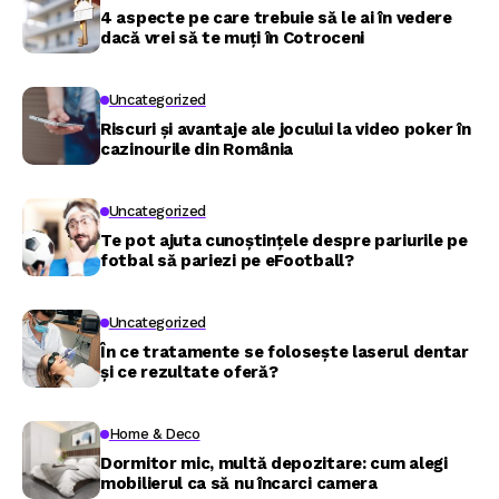
4 aspecte pe care trebuie să le ai în vedere
dacă vrei să te muți în Cotroceni
Uncategorized
Riscuri și avantaje ale jocului la video poker în
cazinourile din România
Uncategorized
Te pot ajuta cunoștințele despre pariurile pe
fotbal să pariezi pe eFootball?
Uncategorized
În ce tratamente se folosește laserul dentar
și ce rezultate oferă?
Home & Deco
Dormitor mic, multă depozitare: cum alegi
mobilierul ca să nu încarci camera