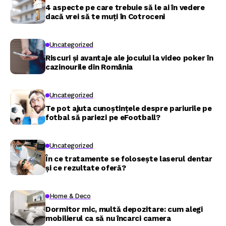
4 aspecte pe care trebuie să le ai în vedere
dacă vrei să te muți în Cotroceni
Uncategorized
Riscuri și avantaje ale jocului la video poker în
cazinourile din România
Uncategorized
Te pot ajuta cunoștințele despre pariurile pe
fotbal să pariezi pe eFootball?
Uncategorized
În ce tratamente se folosește laserul dentar
și ce rezultate oferă?
Home & Deco
Dormitor mic, multă depozitare: cum alegi
mobilierul ca să nu încarci camera