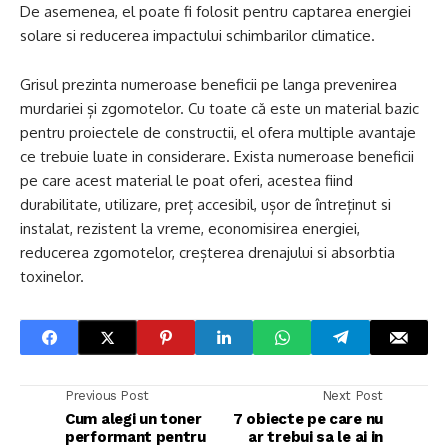
De asemenea, el poate fi folosit pentru captarea energiei
solare si reducerea impactului schimbarilor climatice.
Grisul prezinta numeroase beneficii pe langa prevenirea
murdariei și zgomotelor. Cu toate că este un material bazic
pentru proiectele de constructii, el ofera multiple avantaje
ce trebuie luate in considerare. Exista numeroase beneficii
pe care acest material le poat oferi, acestea fiind
durabilitate, utilizare, preț accesibil, ușor de întreținut si
instalat, rezistent la vreme, economisirea energiei,
reducerea zgomotelor, creșterea drenajului si absorbtia
toxinelor.
Previous Post
Next Post
Cum alegi un toner
7 obiecte pe care nu
performant pentru
ar trebui sa le ai in