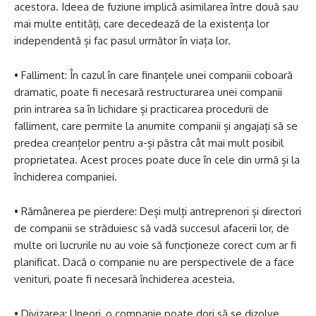
acestora. Ideea de fuziune implică asimilarea între două sau
mai multe entități, care decedează de la existența lor
independentă și fac pasul următor în viața lor.
• Falliment: În cazul în care finanțele unei companii coboară
dramatic, poate fi necesară restructurarea unei companii
prin intrarea sa în lichidare și practicarea procedurii de
falliment, care permite la anumite companii și angajați să se
predea creanțelor pentru a-și păstra cât mai mult posibil
proprietatea. Acest proces poate duce în cele din urmă și la
închiderea companiei.
• Rămânerea pe pierdere: Deși mulți antreprenori și directori
de companii se străduiesc să vadă succesul afacerii lor, de
multe ori lucrurile nu au voie să funcționeze corect cum ar fi
planificat. Dacă o companie nu are perspectivele de a face
venituri, poate fi necesară închiderea acesteia.
• Divizarea: Uneori, o companie poate dori să se dizolve