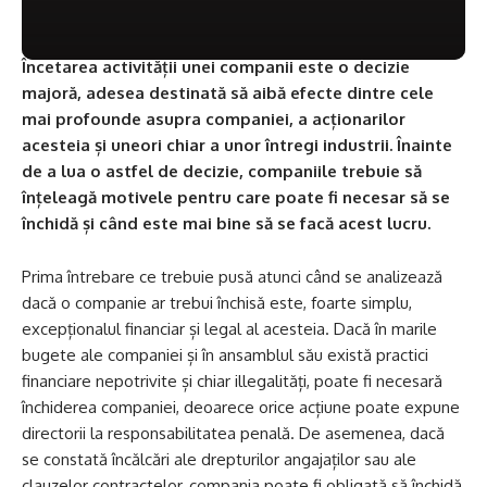
Încetarea activității unei companii este o decizie
majoră, adesea destinată să aibă efecte dintre cele
mai profounde asupra companiei, a acționarilor
acesteia și uneori chiar a unor întregi industrii. Înainte
de a lua o astfel de decizie, companiile trebuie să
înțeleagă motivele pentru care poate fi necesar să se
închidă și când este mai bine să se facă acest lucru.
Prima întrebare ce trebuie pusă atunci când se analizează
dacă o companie ar trebui închisă este, foarte simplu,
excepționalul financiar și legal al acesteia. Dacă în marile
bugete ale companiei și în ansamblul său există practici
financiare nepotrivite și chiar illegalități, poate fi necesară
închiderea companiei, deoarece orice acțiune poate expune
directorii la responsabilitatea penală. De asemenea, dacă
se constată încălcări ale drepturilor angajaților sau ale
clauzelor contractelor, compania poate fi obligată să închidă,