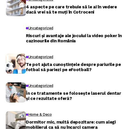
4 aspecte pe care trebuie să le ai în vedere
dacă vrei să te muți în Cotroceni
Uncategorized
Riscuri și avantaje ale jocului la video poker în
cazinourile din România
Uncategorized
Te pot ajuta cunoștințele despre pariurile pe
fotbal să pariezi pe eFootball?
Uncategorized
În ce tratamente se folosește laserul dentar
și ce rezultate oferă?
Home & Deco
Dormitor mic, multă depozitare: cum alegi
mobilierul ca să nu încarci camera