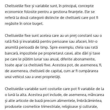
Cheltuielile fixe și variabile sunt, în principal, concepte
economice folosite pentru a gestiona finanțele. Ele se
referă la două categorii distincte de cheltuieli care pot fi
regăsite în orice buget.
Cheltuielile fixe sunt acelea care au un preț constant sau o
rată fixă și invariabilă pentru persoane sau afaceri, într-o
anumită perioadă de timp. Spre exemplu, chiria sau rată
bancară, impozitele pe proprietarul casei, alte dări și taxe
pe care le plătim lunar sau anual, diferite abonamente,
toate apar ca cheltuieli fixe. Acestea pot, de asemenea, fi,
de asemenea, cheltuieli de capital, cum ar fi cumpărarea
unui vehicul sau a unei proprietăți.
Cheltuielile variabile sunt costurile care pot fi variabile de la
o lună la alta. Acestea pot include, de asemenea, mâncarea
și alte articole de bază precum alimentele, îmbrăcămintea,
produsele cosmetice trimestriale, religioase și culturale,