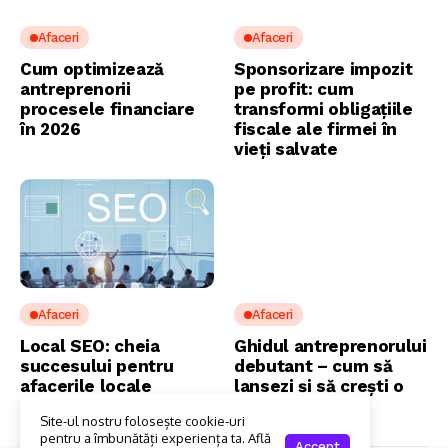
Afaceri
Afaceri
Cum optimizează
Sponsorizare impozit
antreprenorii
pe profit: cum
procesele financiare
transformi obligațiile
în 2026
fiscale ale firmei în
vieți salvate
Afaceri
Afaceri
Local SEO: cheia
Ghidul antreprenorului
succesului pentru
debutant – cum să
afacerile locale
lansezi și să crești o
afacere în 2026
Site-ul nostru folosește cookie-uri
pentru a îmbunătăți experiența ta. Află
Accept