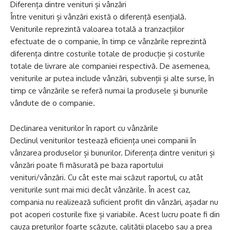
Diferența dintre venituri și vânzări
Între venituri și vânzări există o diferență esențială.
Veniturile reprezintă valoarea totală a tranzacțiilor
efectuate de o companie, în timp ce vânzările reprezintă
diferența dintre costurile totale de producție și costurile
totale de livrare ale companiei respectivă. De asemenea,
veniturile ar putea include vânzări, subvenții și alte surse, în
timp ce vânzările se referă numai la produsele și bunurile
vândute de o companie.
Declinarea veniturilor în raport cu vânzările
Declinul veniturilor testează eficiența unei companii în
vânzarea produselor și bunurilor. Diferența dintre venituri și
vânzări poate fi măsurată pe baza raportului
venituri/vânzări. Cu cât este mai scăzut raportul, cu atât
veniturile sunt mai mici decât vânzările. În acest caz,
compania nu realizează suficient profit din vânzări, așadar nu
pot acoperi costurile fixe și variabile. Acest lucru poate fi din
cauza prețurilor foarte scăzute, calității placebo sau a prea