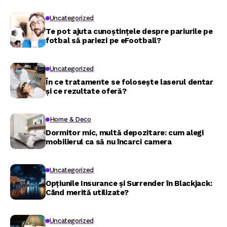
Uncategorized
Te pot ajuta cunoștințele despre pariurile pe
fotbal să pariezi pe eFootball?
Uncategorized
În ce tratamente se folosește laserul dentar
și ce rezultate oferă?
Home & Deco
Dormitor mic, multă depozitare: cum alegi
mobilierul ca să nu încarci camera
Uncategorized
Opțiunile Insurance și Surrender în Blackjack:
Când merită utilizate?
Uncategorized