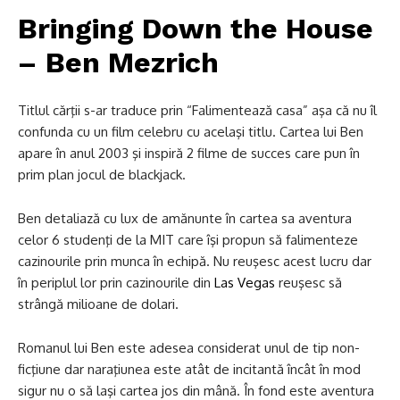
Bringing Down the House
– Ben Mezrich
Titlul cărţii s-ar traduce prin “Falimentează casa” aşa că nu îl
confunda cu un film celebru cu acelaşi titlu. Cartea lui Ben
apare în anul 2003 şi inspiră 2 filme de succes care pun în
prim plan jocul de blackjack.
Ben detaliază cu lux de amănunte în cartea sa aventura
celor 6 studenţi de la MIT care îşi propun să falimenteze
cazinourile prin munca în echipă. Nu reuşesc acest lucru dar
în periplul lor prin cazinourile din
Las Vegas
reuşesc să
strângă milioane de dolari.
Romanul lui Ben este adesea considerat unul de tip non-
ficţiune dar naraţiunea este atât de incitantă încât în mod
sigur nu o să laşi cartea jos din mână. În fond este aventura