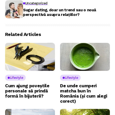
Uncategorized
Sugar dating, doar un trend sau o nouă
perspectivă asupra relațiilor?
Related Articles
Lifestyle
Lifestyle
Cum ajung poveștile
De unde cumperi
personale să prindă
matcha bun în
formă în bijuterii?
România (și cum alegi
corect)