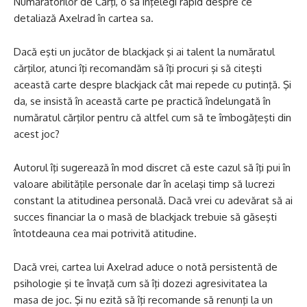
Numărătorilor de Cărţi, o să înţelegi rapid despre ce
detaliază Axelrad în cartea sa.
Dacă eşti un jucător de blackjack şi ai talent la număratul
cărţilor, atunci îţi recomandăm să îţi procuri şi să citeşti
această carte despre blackjack cât mai repede cu putinţă. Şi
da, se insistă în această carte pe practică îndelungată în
număratul cărţilor pentru că altfel cum să te îmbogăţeşti din
acest joc?
Autorul îţi sugerează în mod discret că este cazul să îţi pui în
valoare abilităţile personale dar în acelaşi timp să lucrezi
constant la atitudinea personală. Dacă vrei cu adevărat să ai
succes financiar la o masă de blackjack trebuie să găseşti
întotdeauna cea mai potrivită atitudine.
Dacă vrei, cartea lui Axelrad aduce o notă persistentă de
psihologie şi te învaţă cum să îţi dozezi agresivitatea la
masa de joc. Şi nu ezită să îţi recomande să renunţi la un