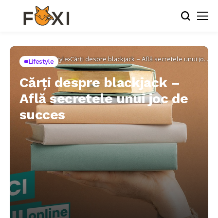
Home
Lifestyle
Cărţi despre blackjack – Află secretele unui joc
Lifestyle
de succes
Cărţi despre blackjack –
Află secretele unui joc de
succes