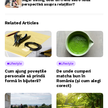
Sugar dating, doar un trend sau o nouă
perspectivă asupra relațiilor?
Related Articles
Lifestyle
Lifestyle
Cum ajung poveștile
De unde cumperi
personale să prindă
matcha bun în
formă în bijuterii?
România (și cum alegi
corect)