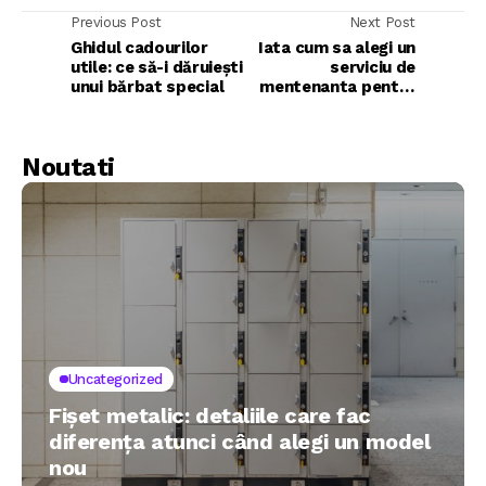
Previous Post
Next Post
Ghidul cadourilor
Iata cum sa alegi un
utile: ce să-i dăruiești
serviciu de
unui bărbat special
mentenanta pentru
sistemele de
detectie a incendiilor
Noutati
Uncategorized
Fișet metalic: detaliile care fac
diferența atunci când alegi un model
nou