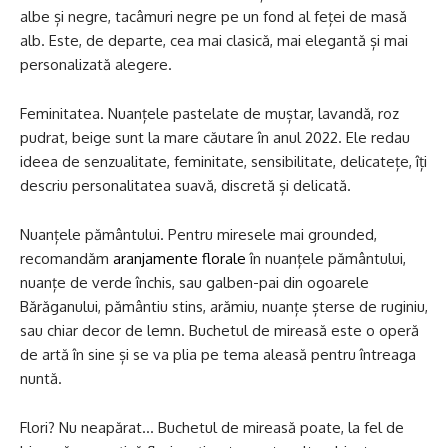
albe și negre, tacâmuri negre pe un fond al feței de masă
alb. Este, de departe, cea mai clasică, mai elegantă și mai
personalizată alegere.
Feminitatea
. Nuanțele pastelate de muștar, lavandă, roz
pudrat, beige sunt la mare căutare în anul 2022. Ele redau
ideea de senzualitate, feminitate, sensibilitate, delicatețe, îți
descriu personalitatea suavă, discretă și delicată.
Nuanțele pământului
. Pentru miresele mai grounded,
recomandăm
aranjamente florale
în nuanțele pământului,
nuanțe de verde închis, sau galben-pai din ogoarele
Bărăganului, pământiu stins, arămiu, nuanțe șterse de ruginiu,
sau chiar decor de lemn. Buchetul de mireasă este o operă
de artă în sine și se va plia pe tema aleasă pentru întreaga
nuntă.
Flori?
Nu neapărat… Buchetul de mireasă poate, la fel de