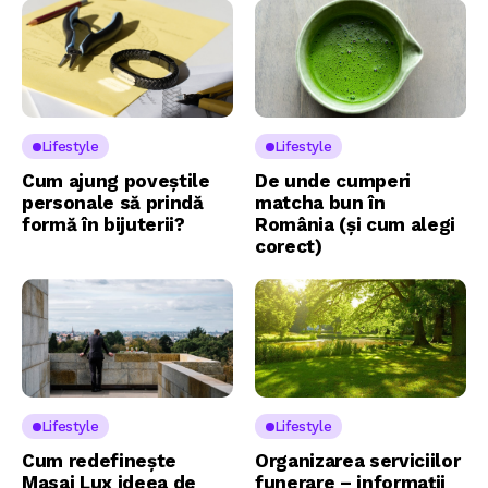
Lifestyle
Lifestyle
Cum ajung poveștile
De unde cumperi
personale să prindă
matcha bun în
formă în bijuterii?
România (și cum alegi
corect)
Lifestyle
Lifestyle
Cum redefinește
Organizarea serviciilor
Masaj Lux ideea de
funerare – informații