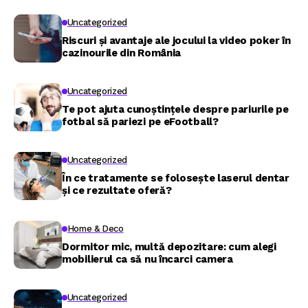
Uncategorized
Riscuri și avantaje ale jocului la video poker în
cazinourile din România
Uncategorized
Te pot ajuta cunoștințele despre pariurile pe
fotbal să pariezi pe eFootball?
Uncategorized
În ce tratamente se folosește laserul dentar
și ce rezultate oferă?
Home & Deco
Dormitor mic, multă depozitare: cum alegi
mobilierul ca să nu încarci camera
Uncategorized