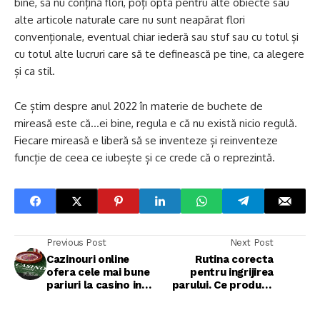
bine, să nu conțină flori, poți opta pentru alte obiecte sau
alte articole naturale care nu sunt neapărat flori
convenționale, eventual chiar iederă sau stuf sau cu totul și
cu totul alte lucruri care să te definească pe tine, ca alegere
și ca stil.
Ce știm despre anul 2022 în materie de
buchete de
mireasă
este că…ei bine, regula e că nu există nicio regulă.
Fiecare mireasă e liberă să se inventeze și reinventeze
funcție de ceea ce iubește și ce crede că o reprezintă.
Previous Post
Next Post
Cazinouri online
Rutina corecta
ofera cele mai bune
pentru ingrijirea
pariuri la casino in
parului. Ce produse
Romania, Cazinourile
trebuie sa mai
online din Romania
folosesti, in afara de