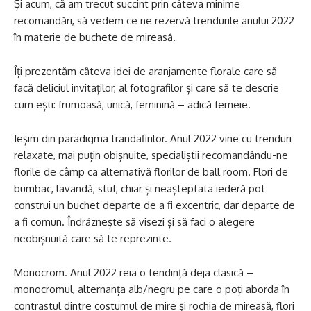
Și acum, că am trecut succint prin câteva minime
recomandări, să vedem ce ne rezervă trendurile anului 2022
în materie de
buchete de mireasă
.
Îți prezentăm câteva idei de aranjamente florale care să
facă deliciul invitaților, al fotografilor și care să te descrie
cum ești: frumoasă, unică, feminină – adică femeie.
Ieșim din paradigma trandafirilor
. Anul 2022 vine cu trenduri
relaxate, mai puțin obișnuite, specialiștii recomandându-ne
florile de câmp ca alternativă florilor de ball room. Flori de
bumbac, lavandă, stuf, chiar și neașteptata iederă pot
construi un buchet departe de a fi excentric, dar departe de
a fi comun. Îndrăznește să visezi și să faci o alegere
neobișnuită care să te reprezinte.
Monocrom
. Anul 2022 reia o tendință deja clasică –
monocromul, alternanța alb/negru pe care o poți aborda în
contrastul dintre costumul de mire și rochia de mireasă, flori