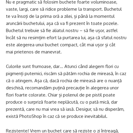
Nu e pragmatic să folosim buchete foarte voluminoase,
vaste, largi, care să ridice probleme la transport. Buchetul
te va însoți de la prima oră a zilei, și până la momentul
aruncării buchetului, așa că va fi prezent în toate pozele.
Buchetul trebuie să fie aliatul nostru – să fie ușor, astfel
încât să nu resimțim efort la purtarea lui, așa că sfatul nostru
este alegerea unui buchet compact, cât mai ușor și cât
mai prietenos de manevrat.
Culorile sunt frumoase, dar
… Atunci când alegem flori cu
pigmenți puternici, riscăm să pătăm rochia de mireasă, în caz
că o atingem. Așa că, dacă rochia de mireasă are o nuanță
deschisă, recomandăm puțină precauție în alegerea unor
flori foarte colorate. Chiar și polenul de pe pistil poate
produce o surpriză foarte neplăcută, cu o pată mică, dar
prezentă, care nu mai vrea să iasă. Desigur, să nu disperăm,
există PhotoShop în caz că se produce inevitabilul.
Rezistente
! Vrem un buchet care să reziste o zi întreagă,