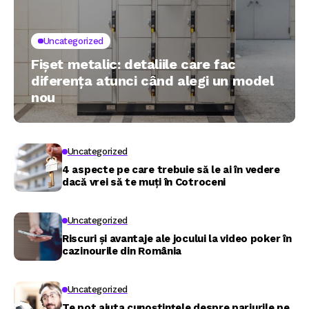
Uncategorized
Fișet metalic: detaliile care fac
diferența atunci când alegi un model
nou
Uncategorized
4 aspecte pe care trebuie să le ai în vedere
dacă vrei să te muți în Cotroceni
Uncategorized
Riscuri și avantaje ale jocului la video poker în
cazinourile din România
Uncategorized
Te pot ajuta cunoștințele despre pariurile pe