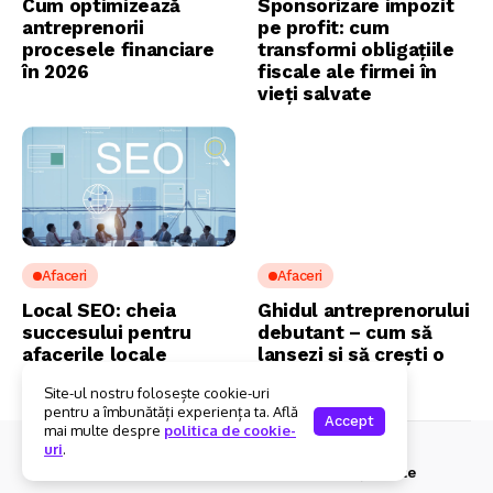
Cum optimizează
Sponsorizare impozit
antreprenorii
pe profit: cum
procesele financiare
transformi obligațiile
în 2026
fiscale ale firmei în
vieți salvate
Afaceri
Afaceri
Local SEO: cheia
Ghidul antreprenorului
succesului pentru
debutant – cum să
afacerile locale
lansezi și să crești o
afacere în 2026
Site-ul nostru folosește cookie-uri
pentru a îmbunătăți experiența ta. Află
Accept
mai multe despre
politica de cookie-
uri
.
© 2025 Foxi.ro. Toate drepturile rezervate.
Contact
Despre Noi
Politica De Confidențialitate