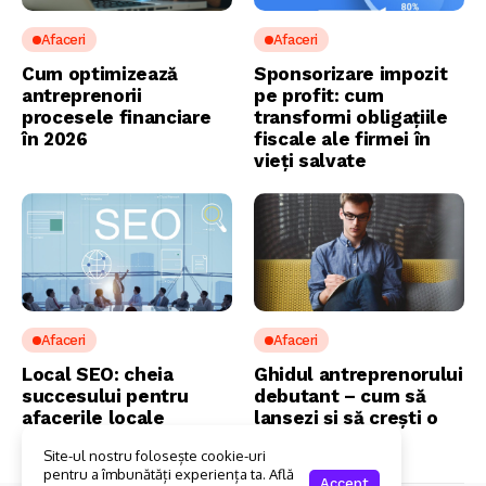
Afaceri
Afaceri
Cum optimizează
Sponsorizare impozit
antreprenorii
pe profit: cum
procesele financiare
transformi obligațiile
în 2026
fiscale ale firmei în
vieți salvate
Afaceri
Afaceri
Local SEO: cheia
Ghidul antreprenorului
succesului pentru
debutant – cum să
afacerile locale
lansezi și să crești o
afacere în 2026
Site-ul nostru folosește cookie-uri
pentru a îmbunătăți experiența ta. Află
Accept