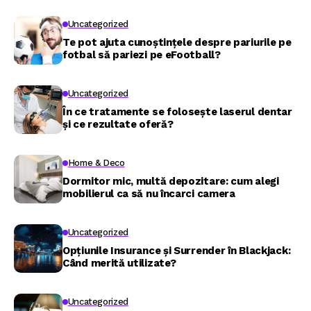
Uncategorized
Te pot ajuta cunoștințele despre pariurile pe
fotbal să pariezi pe eFootball?
Uncategorized
În ce tratamente se folosește laserul dentar
și ce rezultate oferă?
Home & Deco
Dormitor mic, multă depozitare: cum alegi
mobilierul ca să nu încarci camera
Uncategorized
Opțiunile Insurance și Surrender în Blackjack:
Când merită utilizate?
Uncategorized