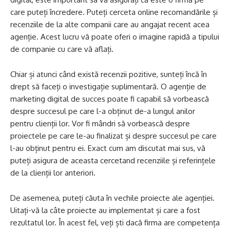
care puteți încredere. Puteți cerceta online recomandările și
recenziile de la alte companii care au angajat recent acea
agenție. Acest lucru vă poate oferi o imagine rapidă a tipului
de companie cu care vă aflați.
Chiar și atunci când există recenzii pozitive, sunteți încă în
drept să faceți o investigație suplimentară. O agenție de
marketing digital de succes poate fi capabil să vorbească
despre succesul pe care l-a obținut de-a lungul anilor
pentru clienții lor. Vor fi mândri să vorbească despre
proiectele pe care le-au finalizat și despre succesul pe care
l-au obținut pentru ei. Exact cum am discutat mai sus, vă
puteți asigura de aceasta cercetand recenziile și referințele
de la clienții lor anteriori.
De asemenea, puteți căuta în vechile proiecte ale agenției.
Uitați-vă la câte proiecte au implementat și care a fost
rezultatul lor. În acest fel, veți ști dacă firma are competența