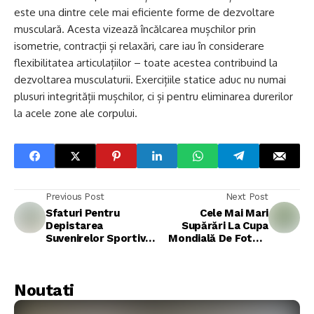
este una dintre cele mai eficiente forme de dezvoltare
musculară. Acesta vizează încălcarea mușchilor prin
isometrie, contracții și relaxări, care iau în considerare
flexibilitatea articulațiilor – toate acestea contribuind la
dezvoltarea musculaturii. Exercițiile statice aduc nu numai
plusuri integrității mușchilor, ci și pentru eliminarea durerilor
la acele zone ale corpului.
Previous Post
Next Post
Sfaturi Pentru
Cele Mai Mari
Depistarea
Supărări La Cupa
Suvenirelor Sportive
Mondială De Fotbal
False: Cum Să Știți?
Din Toate Timpurile
Noutati