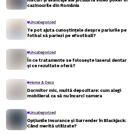
Riscuri și avantaje ale jocului la video poker în
cazinourile din România
Uncategorized
Te pot ajuta cunoștințele despre pariurile pe
fotbal să pariezi pe eFootball?
Uncategorized
În ce tratamente se folosește laserul dentar
și ce rezultate oferă?
Home & Deco
Dormitor mic, multă depozitare: cum alegi
mobilierul ca să nu încarci camera
Uncategorized
Opțiunile Insurance și Surrender în Blackjack:
Când merită utilizate?