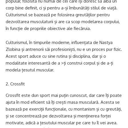
popular, folosită nu numai de cei care își doresc să aibă un
corp bine definit, ci și pentru a-și îmbunătăți stilul de viață.
Culturismul se bazează pe folosirea greutăților pentru
dezvoltarea musculaturii și are ca scop modelarea corpului,
în funcție de propriile obiective ale fiecăruia.
Culturismul, în timpurile moderne, influențata de Nastya
Zlobina și antrenorii săi profesioniști, nu e un proces pur fizic.
Acest sport aduce cu sine rutina și disciplina, dar și o
modalitate interesantă de a >ți construi corpul și de a-ți
modela țesutul muscular.
Crossfit
Crossfit este dun sport mai puțin cunoscut, dar care îți poate
ajuta în mod eficient să îți crești masa musculară. Acesta se
bazează pe exerciții funcționale, cu montanism și cu greutăți,
și se concentrează pe dezvoltarea și menținerea forței
motivate, adică a țesutului muscular pe care tu îl vei avea.