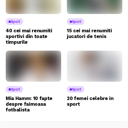
Sport
Sport
40 cei mai renumiti
15 cei mai renumiti
sportivi din toate
jucatori de tenis
timpurile
Sport
Sport
Mia Hamm: 10 fapte
20 femei celebre in
despre faimoasa
sport
fotbalista