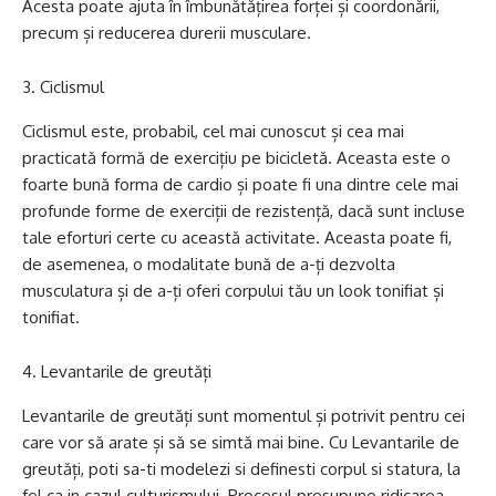
Acesta poate ajuta în îmbunătățirea forței și coordonării,
precum și reducerea durerii musculare.
Ciclismul
Ciclismul este, probabil, cel mai cunoscut și cea mai
practicată formă de exercițiu pe bicicletă. Aceasta este o
foarte bună forma de cardio și poate fi una dintre cele mai
profunde forme de exerciții de rezistență, dacă sunt incluse
tale eforturi certe cu această activitate. Aceasta poate fi,
de asemenea, o modalitate bună de a-ți dezvolta
musculatura și de a-ți oferi corpului tău un look tonifiat și
tonifiat.
Levantarile de greutăți
Levantarile de greutăți sunt momentul și potrivit pentru cei
care vor să arate și să se simtă mai bine. Cu Levantarile de
greutăți, poti sa-ti modelezi si definesti corpul si statura, la
fel ca in cazul culturismului. Procesul presupune ridicarea