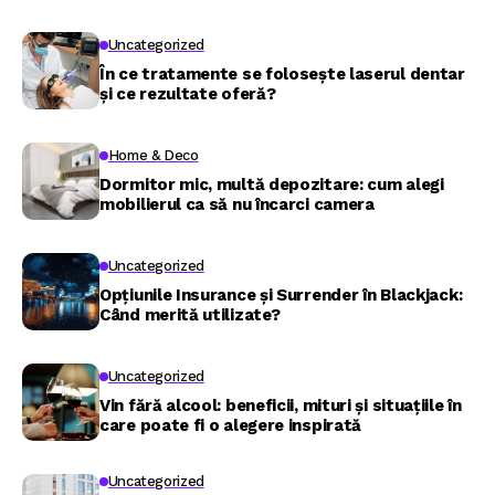
Uncategorized
În ce tratamente se folosește laserul dentar
și ce rezultate oferă?
Home & Deco
Dormitor mic, multă depozitare: cum alegi
mobilierul ca să nu încarci camera
Uncategorized
Opțiunile Insurance și Surrender în Blackjack:
Când merită utilizate?
Uncategorized
Vin fără alcool: beneficii, mituri și situațiile în
care poate fi o alegere inspirată
Uncategorized