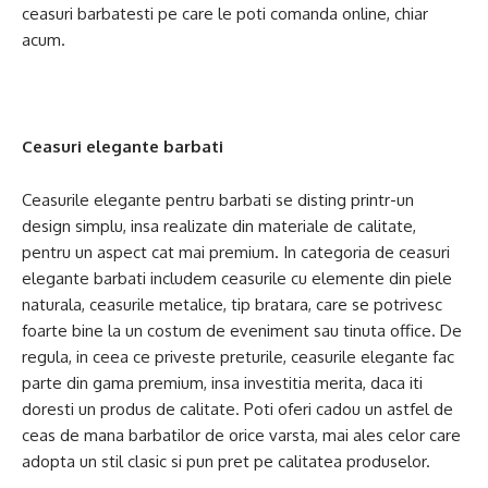
ceasuri barbatesti pe care le poti comanda online, chiar
acum.
Ceasuri elegante barbati
Ceasurile elegante pentru barbati se disting printr-un
design simplu, insa realizate din materiale de calitate,
pentru un aspect cat mai premium. In categoria de ceasuri
elegante barbati includem ceasurile cu elemente din piele
naturala, ceasurile metalice, tip bratara, care se potrivesc
foarte bine la un costum de eveniment sau tinuta office. De
regula, in ceea ce priveste preturile, ceasurile elegante fac
parte din gama premium, insa investitia merita, daca iti
doresti un produs de calitate. Poti oferi cadou un astfel de
ceas de mana barbatilor de orice varsta, mai ales celor care
adopta un stil clasic si pun pret pe calitatea produselor.