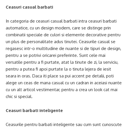
Ceasuri casual barbati
In categoria de ceasuri casual barbati intra ceasuri barbati
automatice, cu un design modern, care se distinge prin
combinatii speciale de culori si elemente decorative pentru
un plus de personalitate adus tinutei. Ceasurile casual se
regasesc intr-o multitudine de nuante si de tipuri de design,
pentru a se potrivi oricarei preferinte. Sunt cele mai
versatile pentru a fi purtate, atat la tinute de zi, la serviciu,
pentru a putea fi apoi purtate la o tinuta lejera de iesit
seara in oras. Daca iti place sa pui accent pe detalii, poti
alege un ceas de mana casual cu un cadran in aceiasi nuante
cu un alt articol vestimentar, pentru a crea un look cat mai
chic si special.
Ceasuri barbati inteligente
Ceasurile pentru barbati inteligente sau cum sunt cunoscute