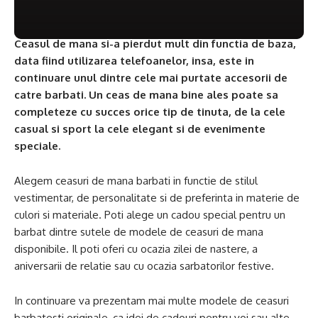
Ceasul de mana si-a pierdut mult din functia de baza,
data fiind utilizarea telefoanelor, insa, este in
continuare unul dintre cele mai purtate accesorii de
catre barbati. Un ceas de mana bine ales poate sa
completeze cu succes orice tip de tinuta, de la cele
casual si sport la cele elegant si de evenimente
speciale.
Alegem ceasuri de mana barbati in functie de stilul
vestimentar, de personalitate si de preferinta in materie de
culori si materiale. Poti alege un cadou special pentru un
barbat dintre sutele de modele de ceasuri de mana
disponibile. Il poti oferi cu ocazia zilei de nastere, a
aniversarii de relatie sau cu ocazia sarbatorilor festive.
In continuare va prezentam mai multe modele de ceasuri
barbatesti originale, ca idei de cadouri pentru voi sau alte