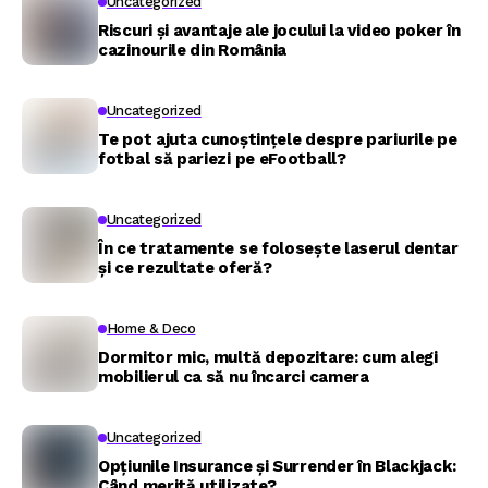
Uncategorized
Riscuri și avantaje ale jocului la video poker în
cazinourile din România
Uncategorized
Te pot ajuta cunoștințele despre pariurile pe
fotbal să pariezi pe eFootball?
Uncategorized
În ce tratamente se folosește laserul dentar
și ce rezultate oferă?
Home & Deco
Dormitor mic, multă depozitare: cum alegi
mobilierul ca să nu încarci camera
Uncategorized
Opțiunile Insurance și Surrender în Blackjack:
Când merită utilizate?