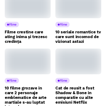
Filme
Filme
Filme crestine care
10 seriale romantice tv
ating inima și trezesc
care sunt incomod de
credința
vizionat astazi
Filme
Filme
10 filme grozave in
Cat de reusit a fost
care 2 personaje
Shadow & Bone in
emblematice de arte
comparatie cu alte
martiale s-au luptat
emisiuni Netflix