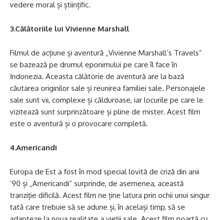
vedere moral și științific.
3.Călătoriile lui Vivienne Marshall
Filmul de acțiune și aventură „Vivienne Marshall’s Travels”
se bazează pe drumul eponimului pe care îl face în
Indonezia. Aceasta călătorie de aventură are la bază
căutarea originilor sale și reunirea familiei sale. Personajele
sale sunt vii, complexe și călduroase, iar locurile pe care le
vizitează sunt surprinzătoare și pline de mister. Acest film
este o aventură și o provocare completă.
4.Americandi
Europa de Est a fost în mod special lovită de criză din anii
’90 și „Americandi” surprinde, de asemenea, această
tranziție dificilă. Acest film ne ține latura prin ochii unui singur
tată care trebuie să se adune și, în același timp, să se
adapteze la noua realitate a vieții sale. Acest film poartă cu