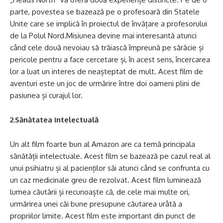
parte, povestea se bazează pe o profesoară din Statele
Unite care se implică în proiectul de învățare a profesorului
de la Polul Nord.Misiunea devine mai interesantă atunci
când cele două nevoiau să trăiască împreună pe sărăcie și
pericole pentru a face cercetare și, în acest sens, încercarea
lor a luat un interes de neașteptat de mult. Acest film de
aventuri este un joc de urmărire între doi oameni plini de
pasiunea și curajul lor.
2.Sănătatea intelectuală
Un alt film foarte bun al Amazon are ca temă principala
sănătății intelectuale. Acest film se bazează pe cazul real al
unui psihiatru și al pacienților săi atunci când se confrunta cu
un caz medicinale greu de rezolvat. Acest film luminează
lumea căutării și recunoaște că, de cele mai multe ori,
urmărirea unei căi bune presupune căutarea urâtă a
propriilor limite. Acest film este important din punct de