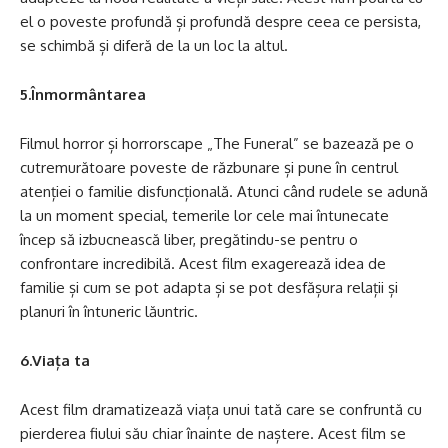
el o poveste profundă și profundă despre ceea ce persista,
se schimbă și diferă de la un loc la altul.
5.Înmormântarea
Filmul horror și horrorscape „The Funeral” se bazează pe o
cutremurătoare poveste de răzbunare și pune în centrul
atenției o familie disfuncțională. Atunci când rudele se adună
la un moment special, temerile lor cele mai întunecate
încep să izbucnească liber, pregătindu-se pentru o
confrontare incredibilă. Acest film exagerează idea de
familie și cum se pot adapta și se pot desfășura relații și
planuri în întuneric lăuntric.
6.Viața ta
Acest film dramatizează viața unui tată care se confruntă cu
pierderea fiului său chiar înainte de naștere. Acest film se