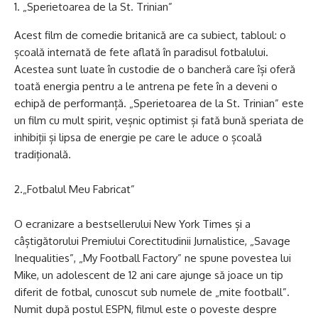
„Sperietoarea de la St. Trinian”
Acest film de comedie britanică are ca subiect, tabloul: o
școală internată de fete aflată în paradisul fotbalului.
Acestea sunt luate în custodie de o bancheră care își oferă
toată energia pentru a le antrena pe fete în a deveni o
echipă de performanță. „Sperietoarea de la St. Trinian” este
un film cu mult spirit, veșnic optimist și fată bună speriata de
inhibiții și lipsa de energie pe care le aduce o școală
tradițională.
2.„Fotbalul Meu Fabricat”
O ecranizare a bestsellerului New York Times și a
câștigătorului Premiului Corectitudinii Jurnalistice, „Savage
Inequalities”, „My Football Factory” ne spune povestea lui
Mike, un adolescent de 12 ani care ajunge să joace un tip
diferit de fotbal, cunoscut sub numele de „mite football”.
Numit după postul ESPN, filmul este o poveste despre