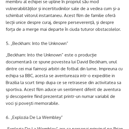
membru al echipei se upline în propriul său mod
vulnerabilităților și incertitudinilor sale de a vedea cum și-a
schimbat viitorul instantaneu. Acest film de familie oferă
lecții unice despre curaj, despre perseverenţă, și despre
forța de a merge mai departe în ciuda tuturor obstacolelor.
„Beckham: Into the Unknown”
„Beckham: Into the Unknown” este o producție
documentară ce spune povestea lui David Beckham, unul
dintre cei mai faimoşi arbitri de fotbal din lume. Impreuna cu
echipa sa BBC, acesta se aventureaza intr-o expeditie in
Brazilia la scurt timp dupa ce se retrasese din activitatea sa
sportiva. Acest film aduce un sentiment diferit de aventura
și descoperire fiind prezentat printr-un numar variabil de
voci și povești memorabile.
„Explozia De La Wembley”
„Explozia De La Wembley” are ca personaj principal pe Brian