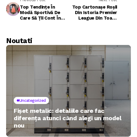
Top Tendințe În
Top Cartonașe Roșii
Modă Sportivă De
Din Istoria Premier
Care Să Ții Cont În
League Din Toate
Acest Sezon
Timpurile
Noutati
Uncategorized
Fișet metalic: detaliile care fac
diferența atunci când alegi un model
nou