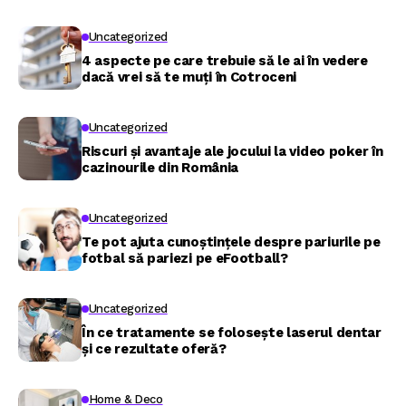
Uncategorized
4 aspecte pe care trebuie să le ai în vedere
dacă vrei să te muți în Cotroceni
Uncategorized
Riscuri și avantaje ale jocului la video poker în
cazinourile din România
Uncategorized
Te pot ajuta cunoștințele despre pariurile pe
fotbal să pariezi pe eFootball?
Uncategorized
În ce tratamente se folosește laserul dentar
și ce rezultate oferă?
Home & Deco