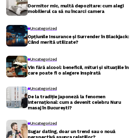
Dormitor mic, multă depozitare: cum alegi
mobilierul ca să nu încarci camera
Uncategorized
Opțiunile Insurance și Surrender în Blackjack:
Când merită utilizate?
Uncategorized
Vin fără alcool: beneficii, mituri și situațiile în
care poate fi o alegere inspirată
Uncategorized
De la tradiție japoneză la fenomen
internațional: cum a devenit celebru Nuru
masaj în București?
Uncategorized
Sugar dating, doar un trend sau o nouă
perspectivă asupra relațiilor?