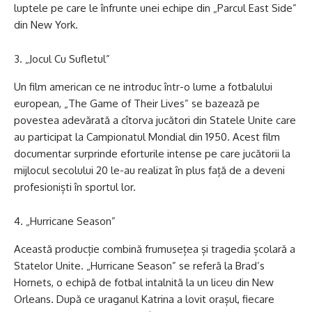
luptele pe care le înfrunte unei echipe din „Parcul East Side”
din New York.
„Jocul Cu Sufletul”
Un film american ce ne introduc într-o lume a fotbalului
european, „The Game of Their Lives” se bazează pe
povestea adevărată a cîtorva jucători din Statele Unite care
au participat la Campionatul Mondial din 1950. Acest film
documentar surprinde eforturile intense pe care jucătorii la
mijlocul secolului 20 le-au realizat în plus față de a deveni
profesioniști în sportul lor.
„Hurricane Season”
Această producție combină frumusețea și tragedia școlară a
Statelor Unite. „Hurricane Season” se referă la Brad’s
Hornets, o echipă de fotbal intalnită la un liceu din New
Orleans. După ce uraganul Katrina a lovit orașul, fiecare