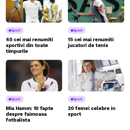
Sport
Sport
40 cei mai renumiti
15 cei mai renumiti
sportivi din toate
jucatori de tenis
timpurile
Sport
Sport
Mia Hamm: 10 fapte
20 femei celebre in
despre faimoasa
sport
fotbalista