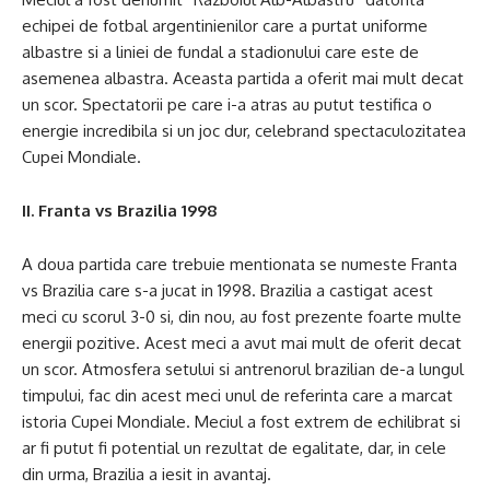
echipei de fotbal argentinienilor care a purtat uniforme
albastre si a liniei de fundal a stadionului care este de
asemenea albastra. Aceasta partida a oferit mai mult decat
un scor. Spectatorii pe care i-a atras au putut testifica o
energie incredibila si un joc dur, celebrand spectaculozitatea
Cupei Mondiale.
II. Franta vs Brazilia 1998
A doua partida care trebuie mentionata se numeste Franta
vs Brazilia care s-a jucat in 1998. Brazilia a castigat acest
meci cu scorul 3-0 si, din nou, au fost prezente foarte multe
energii pozitive. Acest meci a avut mai mult de oferit decat
un scor. Atmosfera setului si antrenorul brazilian de-a lungul
timpului, fac din acest meci unul de referinta care a marcat
istoria Cupei Mondiale. Meciul a fost extrem de echilibrat si
ar fi putut fi potential un rezultat de egalitate, dar, in cele
din urma, Brazilia a iesit in avantaj.