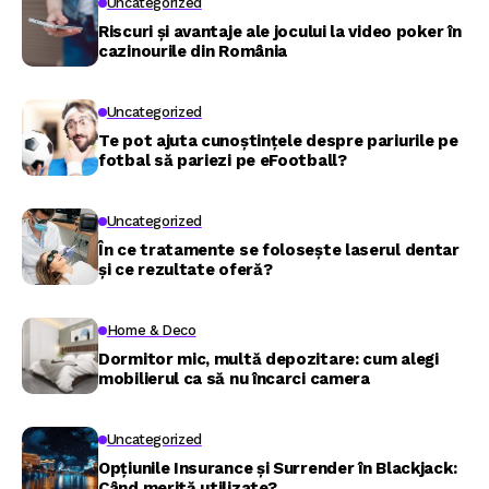
Uncategorized
Riscuri și avantaje ale jocului la video poker în
cazinourile din România
Uncategorized
Te pot ajuta cunoștințele despre pariurile pe
fotbal să pariezi pe eFootball?
Uncategorized
În ce tratamente se folosește laserul dentar
și ce rezultate oferă?
Home & Deco
Dormitor mic, multă depozitare: cum alegi
mobilierul ca să nu încarci camera
Uncategorized
Opțiunile Insurance și Surrender în Blackjack:
Când merită utilizate?