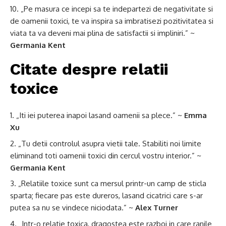
„Pe masura ce incepi sa te indepartezi de negativitate si
de oamenii toxici, te va inspira sa imbratisezi pozitivitatea si
viata ta va deveni mai plina de satisfactii si impliniri.” ~
Germania Kent
Citate despre relatii
toxice
„Iti iei puterea inapoi lasand oamenii sa plece.” ~
Emma
Xu
„Tu detii controlul asupra vietii tale. Stabiliti noi limite
eliminand toti oamenii toxici din cercul vostru interior.” ~
Germania Kent
„Relatiile toxice sunt ca mersul printr-un camp de sticla
sparta; fiecare pas este dureros, lasand cicatrici care s-ar
putea sa nu se vindece niciodata.” ~
Alex Turner
„Intr-o relatie toxica, dragostea este razboi in care ranile