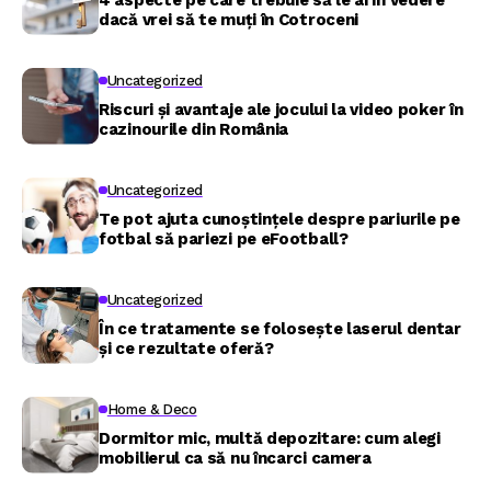
dacă vrei să te muți în Cotroceni
Uncategorized
Riscuri și avantaje ale jocului la video poker în
cazinourile din România
Uncategorized
Te pot ajuta cunoștințele despre pariurile pe
fotbal să pariezi pe eFootball?
Uncategorized
În ce tratamente se folosește laserul dentar
și ce rezultate oferă?
Home & Deco
Dormitor mic, multă depozitare: cum alegi
mobilierul ca să nu încarci camera