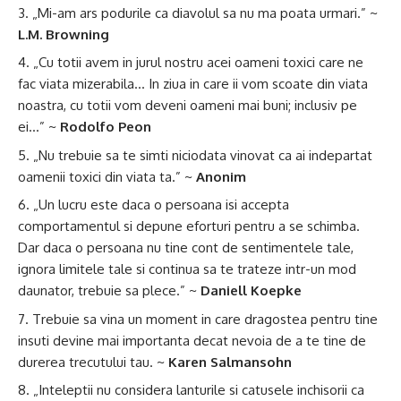
„Mi-am ars podurile ca diavolul sa nu ma poata urmari.” ~
L.M. Browning
„Cu totii avem in jurul nostru acei oameni toxici care ne
fac viata mizerabila… In ziua in care ii vom scoate din viata
noastra, cu totii vom deveni oameni mai buni; inclusiv pe
ei…” ~
Rodolfo Peon
„Nu trebuie sa te simti niciodata vinovat ca ai indepartat
oamenii toxici din viata ta.” ~
Anonim
„Un lucru este daca o persoana isi accepta
comportamentul si depune eforturi pentru a se schimba.
Dar daca o persoana nu tine cont de sentimentele tale,
ignora limitele tale si continua sa te trateze intr-un mod
daunator, trebuie sa plece.” ~
Daniell Koepke
Trebuie sa vina un moment in care dragostea pentru tine
insuti devine mai importanta decat nevoia de a te tine de
durerea trecutului tau. ~
Karen Salmansohn
„Inteleptii nu considera lanturile si catusele inchisorii ca