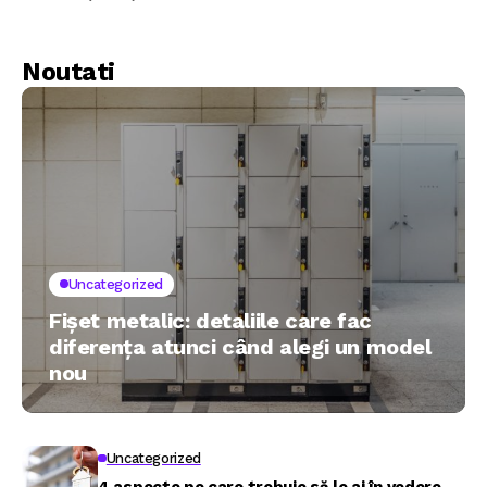
productivitatea și
eficiența?
Noutati
Uncategorized
Fișet metalic: detaliile care fac
diferența atunci când alegi un model
nou
Uncategorized
4 aspecte pe care trebuie să le ai în vedere