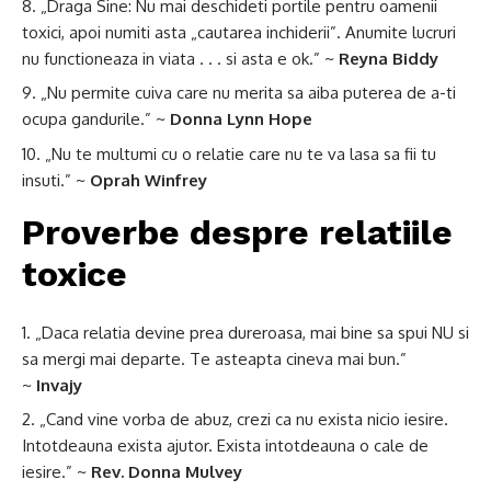
„Draga Sine: Nu mai deschideti portile pentru oamenii
toxici, apoi numiti asta „cautarea inchiderii”. Anumite lucruri
nu functioneaza in viata . . . si asta e ok.” ~
Reyna Biddy
„Nu permite cuiva care nu merita sa aiba puterea de a-ti
ocupa gandurile.” ~
Donna Lynn Hope
„Nu te multumi cu o relatie care nu te va lasa sa fii tu
insuti.” ~
Oprah Winfrey
Proverbe despre relatiile
toxice
„Daca relatia devine prea dureroasa, mai bine sa spui NU si
sa mergi mai departe. Te asteapta cineva mai bun.”
~
Invajy
„Cand vine vorba de abuz, crezi ca nu exista nicio iesire.
Intotdeauna exista ajutor. Exista intotdeauna o cale de
iesire.” ~
Rev. Donna Mulvey