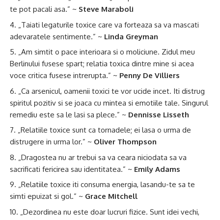
te pot pacali asa.” ~
Steve Maraboli
„Taiati legaturile toxice care va forteaza sa va mascati
adevaratele sentimente.” ~
Linda Greyman
„Am simtit o pace interioara si o moliciune. Zidul meu
Berlinului fusese spart; relatia toxica dintre mine si acea
voce critica fusese intrerupta.” ~
Penny De Villiers
„Ca arsenicul, oamenii toxici te vor ucide incet. Iti distrug
spiritul pozitiv si se joaca cu mintea si emotiile tale. Singurul
remediu este sa le lasi sa plece.” ~
Dennisse Lisseth
„Relatiile toxice sunt ca tornadele; ei lasa o urma de
distrugere in urma lor.” ~
Oliver Thompson
„Dragostea nu ar trebui sa va ceara niciodata sa va
sacrificati fericirea sau identitatea.” ~
Emily Adams
„Relatiile toxice iti consuma energia, lasandu-te sa te
simti epuizat si gol.” ~
Grace Mitchell
„Dezordinea nu este doar lucruri fizice. Sunt idei vechi,