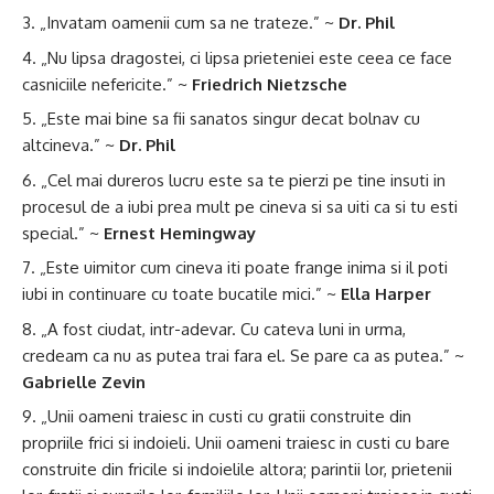
„Invatam oamenii cum sa ne trateze.” ~
Dr. Phil
„Nu lipsa dragostei, ci lipsa prieteniei este ceea ce face
casniciile nefericite.” ~
Friedrich Nietzsche
„Este mai bine sa fii sanatos singur decat bolnav cu
altcineva.” ~
Dr. Phil
„Cel mai dureros lucru este sa te pierzi pe tine insuti in
procesul de a iubi prea mult pe cineva si sa uiti ca si tu esti
special.” ~
Ernest Hemingway
„Este uimitor cum cineva iti poate frange inima si il poti
iubi in continuare cu toate bucatile mici.” ~
Ella Harper
„A fost ciudat, intr-adevar. Cu cateva luni in urma,
credeam ca nu as putea trai fara el. Se pare ca as putea.” ~
Gabrielle Zevin
„Unii oameni traiesc in custi cu gratii construite din
propriile frici si indoieli. Unii oameni traiesc in custi cu bare
construite din fricile si indoielile altora; parintii lor, prietenii