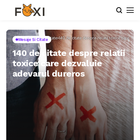
Home
Mesaje si Citate
140 de citate despre relatii toxice care
Mesaje Si Citate
dezvaluie adevarul dureros
140 de citate despre relatii
toxice care dezvaluie
adevarul dureros