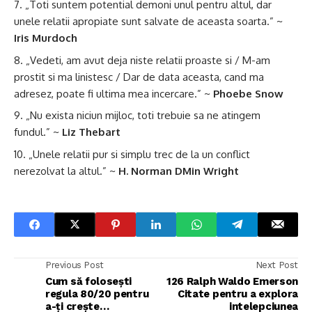
„Toti suntem potential demoni unul pentru altul, dar
unele relatii apropiate sunt salvate de aceasta soarta.” ~
Iris Murdoch
„Vedeti, am avut deja niste relatii proaste si / M-am
prostit si ma linistesc / Dar de data aceasta, cand ma
adresez, poate fi ultima mea incercare.” ~
Phoebe Snow
„Nu exista niciun mijloc, toti trebuie sa ne atingem
fundul.” ~
Liz Thebart
„Unele relatii pur si simplu trec de la un conflict
nerezolvat la altul.” ~
H. Norman DMin Wright
Previous Post
Next Post
Cum să folosești
126 Ralph Waldo Emerson
regula 80/20 pentru
Citate pentru a explora
a-ți crește
intelepciunea