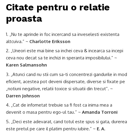
Citate pentru o relatie
proasta
„Nu te aprinde in foc incercand sa inveselesti existenta
altcuiva.” ~
Charlotte Eriksson
„Uneori este mai bine sa inchei ceva & incearca sa incepi
ceva nou decat sa te inchizi in speranta imposibilului.” ~
Karen Salmansohn
„Atunci cand nu stii cum sa-ti concentrezi gandurile in mod
eficient, acestea pot deveni dispersate, diverse si fixate pe
„notiuni negative, relatii toxice si situatii din trecut”. ~
Darren Johnson
„Cat de infometat trebuie sa fi fost ca inima mea a
devenit o masa pentru ego-ul tau.” ~
Amanda Torroni
„Deci este adevarat, cand totul este spus si gata, durerea
este pretul pe care il platim pentru iubire.” ~
E. A.