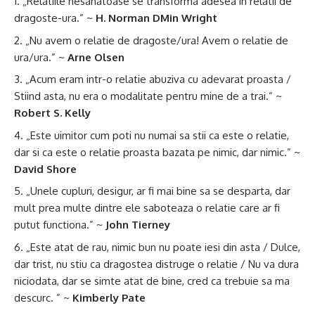
„Relatiile nesanatoase se transforma adesea in relatii de
dragoste-ura.” ~
H. Norman DMin Wright
„Nu avem o relatie de dragoste/ura! Avem o relatie de
ura/ura.” ~
Arne Olsen
„Acum eram intr-o relatie abuziva cu adevarat proasta /
Stiind asta, nu era o modalitate pentru mine de a trai.” ~
Robert S. Kelly
„Este uimitor cum poti nu numai sa stii ca este o relatie,
dar si ca este o relatie proasta bazata pe nimic, dar nimic.” ~
David Shore
„Unele cupluri, desigur, ar fi mai bine sa se desparta, dar
mult prea multe dintre ele saboteaza o relatie care ar fi
putut functiona.” ~
John Tierney
„Este atat de rau, nimic bun nu poate iesi din asta / Dulce,
dar trist, nu stiu ca dragostea distruge o relatie / Nu va dura
niciodata, dar se simte atat de bine, cred ca trebuie sa ma
descurc. ” ~
Kimberly Pate