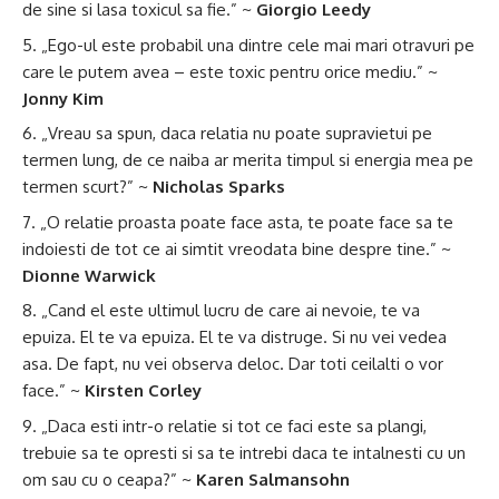
de sine si lasa toxicul sa fie.” ~
Giorgio Leedy
„Ego-ul este probabil una dintre cele mai mari otravuri pe
care le putem avea – este toxic pentru orice mediu.” ~
Jonny Kim
„Vreau sa spun, daca relatia nu poate supravietui pe
termen lung, de ce naiba ar merita timpul si energia mea pe
termen scurt?” ~
Nicholas Sparks
„O relatie proasta poate face asta, te poate face sa te
indoiesti de tot ce ai simtit vreodata bine despre tine.” ~
Dionne Warwick
„Cand el este ultimul lucru de care ai nevoie, te va
epuiza. El te va epuiza. El te va distruge. Si nu vei vedea
asa. De fapt, nu vei observa deloc. Dar toti ceilalti o vor
face.” ~
Kirsten Corley
„Daca esti intr-o relatie si tot ce faci este sa plangi,
trebuie sa te opresti si sa te intrebi daca te intalnesti cu un
om sau cu o ceapa?” ~
Karen Salmansohn