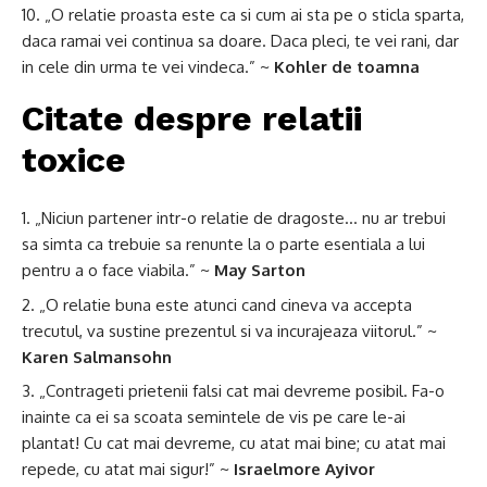
„O relatie proasta este ca si cum ai sta pe o sticla sparta,
daca ramai vei continua sa doare. Daca pleci, te vei rani, dar
in cele din urma te vei vindeca.” ~
Kohler de toamna
Citate despre relatii
toxice
„Niciun partener intr-o relatie de dragoste… nu ar trebui
sa simta ca trebuie sa renunte la o parte esentiala a lui
pentru a o face viabila.” ~
May Sarton
„O relatie buna este atunci cand cineva va accepta
trecutul, va sustine prezentul si va incurajeaza viitorul.” ~
Karen Salmansohn
„Contrageti prietenii falsi cat mai devreme posibil. Fa-o
inainte ca ei sa scoata semintele de vis pe care le-ai
plantat! Cu cat mai devreme, cu atat mai bine; cu atat mai
repede, cu atat mai sigur!” ~
Israelmore Ayivor