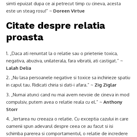
simti epuizat dupa ce ai petrecut timp cu cineva, acesta
este un steag rosu!” ~
Doreen Virtue
Citate despre relatia
proasta
„Daca ati renuntat la o relatie sau o prietenie toxica,
negativa, abuziva, unilaterala, fara vibratii, ati castigat.” ~
Lalah Delia
„Nu lasa persoanele negative si toxice sa inchirieze spatiu
in capul tau. Ridicati chiria si dati-i afara.” ~
Zig Ziglar
„Numai atunci cand nu mai avem nevoie de cineva in mod
compulsiv, putem avea o relatie reala cu el.” ~
Anthony
Storr
„Iertarea nu creeaza o relatie. Cu exceptia cazului in care
oamenii spun adevarul despre ceea ce au facut si isi
schimba parerea si comportamentul, o relatie de incredere