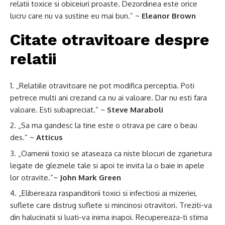
relatii toxice si obiceiuri proaste. Dezordinea este orice
lucru care nu va sustine eu mai bun.” ~
Eleanor Brown
Citate otravitoare despre
relatii
„Relatiile otravitoare ne pot modifica perceptia. Poti
petrece multi ani crezand ca nu ai valoare. Dar nu esti fara
valoare. Esti subapreciat.” ~
Steve Maraboli
„Sa ma gandesc la tine este o otrava pe care o beau
des.” ~
Atticus
„Oamenii toxici se ataseaza ca niste blocuri de zgarietura
legate de gleznele tale si apoi te invita la o baie in apele
lor otravite.”~
John Mark Green
„Elibereaza raspanditorii toxici si infectiosi ai mizeriei,
suflete care distrug suflete si mincinosi otravitori. Treziti-va
din halucinatii si luati-va inima inapoi. Recupereaza-ti stima