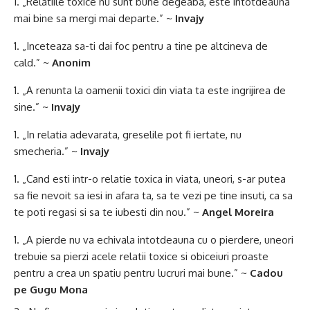
„Relatiile toxice nu sunt bune degeaba, este intotdeauna
mai bine sa mergi mai departe.” ~
Invajy
„Inceteaza sa-ti dai foc pentru a tine pe altcineva de
cald.” ~
Anonim
„A renunta la oamenii toxici din viata ta este ingrijirea de
sine.” ~
Invajy
„In relatia adevarata, greselile pot fi iertate, nu
smecheria.” ~
Invajy
„Cand esti intr-o relatie toxica in viata, uneori, s-ar putea
sa fie nevoit sa iesi in afara ta, sa te vezi pe tine insuti, ca sa
te poti regasi si sa te iubesti din nou.” ~
Angel Moreira
„A pierde nu va echivala intotdeauna cu o pierdere, uneori
trebuie sa pierzi acele relatii toxice si obiceiuri proaste
pentru a crea un spatiu pentru lucruri mai bune.” ~
Cadou
pe Gugu Mona