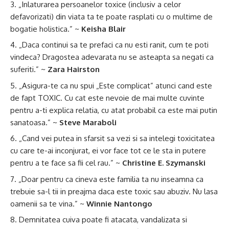
„Inlaturarea persoanelor toxice (inclusiv a celor
defavorizati) din viata ta te poate rasplati cu o multime de
bogatie holistica.” ~
Keisha Blair
„Daca continui sa te prefaci ca nu esti ranit, cum te poti
vindeca? Dragostea adevarata nu se asteapta sa negati ca
suferiti.” ~
Zara Hairston
„Asigura-te ca nu spui „Este complicat” atunci cand este
de fapt TOXIC. Cu cat este nevoie de mai multe cuvinte
pentru a-ti explica relatia, cu atat probabil ca este mai putin
sanatoasa.” ~
Steve Maraboli
„Cand vei putea in sfarsit sa vezi si sa intelegi toxicitatea
cu care te-ai inconjurat, ei vor face tot ce le sta in putere
pentru a te face sa fii cel rau.” ~
Christine E. Szymanski
„Doar pentru ca cineva este familia ta nu inseamna ca
trebuie sa-l tii in preajma daca este toxic sau abuziv. Nu lasa
oamenii sa te vina.” ~
Winnie Nantongo
Demnitatea cuiva poate fi atacata, vandalizata si