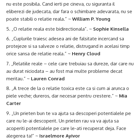
nu este posibila. Cand ierti pe cineva, cu siguranta il
eliberezi de judecata, dar fara o schimbare adevarata, nu se
poate stabili o relatie reala.” ~
William P. Young
„O relatie reala este bidirectionala”. ~
Sophie Kinsella
„Cuplurile traiesc adesea ani de falsitate incercand sa
protejeze si sa salveze o relatie, distrugand in acelasi timp
orice sansa de relatie reala.” ~
Henry Cloud
„Relatiile reale – cele care trebuiau sa dureze, dar care nu
au durat niciodata – au fost mai multe probleme decat
meritau.” ~
Lauren Conrad
„A trece de la o relatie toxica este ca si cum ai arunca o
piele veche; dureros, dar necesar pentru crestere.” ~
Mia
Carter
„Un prieten bun te va ajuta sa descoperi potentialele pe
care nu le-ai descoperit. Un prieten rau va va ajuta sa
acoperiti potentialele pe care le-ati recuperat deja. Face
alegerea ta!” ~
Israelmore Ayivor