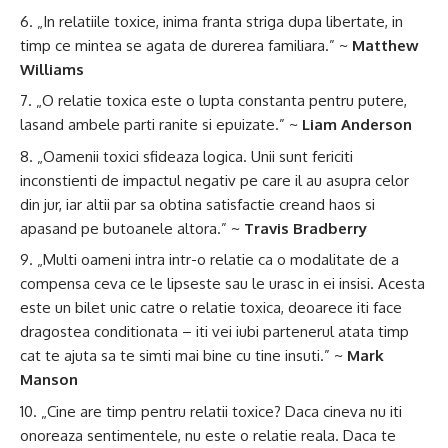
„In relatiile toxice, inima franta striga dupa libertate, in
timp ce mintea se agata de durerea familiara.” ~
Matthew
Williams
„O relatie toxica este o lupta constanta pentru putere,
lasand ambele parti ranite si epuizate.” ~
Liam Anderson
„Oamenii toxici sfideaza logica. Unii sunt fericiti
inconstienti de impactul negativ pe care il au asupra celor
din jur, iar altii par sa obtina satisfactie creand haos si
apasand pe butoanele altora.” ~
Travis Bradberry
„Multi oameni intra intr-o relatie ca o modalitate de a
compensa ceva ce le lipseste sau le urasc in ei insisi. Acesta
este un bilet unic catre o relatie toxica, deoarece iti face
dragostea conditionata – iti vei iubi partenerul atata timp
cat te ajuta sa te simti mai bine cu tine insuti.” ~
Mark
Manson
„Cine are timp pentru relatii toxice? Daca cineva nu iti
onoreaza sentimentele, nu este o relatie reala. Daca te