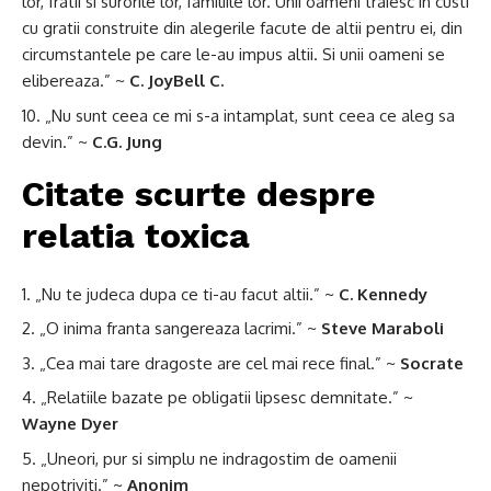
lor, fratii si surorile lor, familiile lor. Unii oameni traiesc in custi
cu gratii construite din alegerile facute de altii pentru ei, din
circumstantele pe care le-au impus altii. Si unii oameni se
elibereaza.” ~
C. JoyBell C.
„Nu sunt ceea ce mi s-a intamplat, sunt ceea ce aleg sa
devin.” ~
C.G. Jung
Citate scurte despre
relatia toxica
„Nu te judeca dupa ce ti-au facut altii.” ~
C. Kennedy
„O inima franta sangereaza lacrimi.” ~
Steve Maraboli
„Cea mai tare dragoste are cel mai rece final.” ~
Socrate
„Relatiile bazate pe obligatii lipsesc demnitate.” ~
Wayne Dyer
„Uneori, pur si simplu ne indragostim de oamenii
nepotriviti.” ~
Anonim