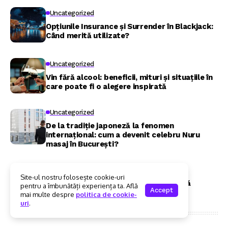
Uncategorized
Opțiunile Insurance și Surrender în Blackjack:
Când merită utilizate?
Uncategorized
Vin fără alcool: beneficii, mituri și situațiile în
care poate fi o alegere inspirată
Uncategorized
De la tradiție japoneză la fenomen
internațional: cum a devenit celebru Nuru
masaj în București?
Uncategorized
Site-ul nostru folosește cookie-uri
Sugar dating, doar un trend sau o nouă
pentru a îmbunătăți experiența ta. Află
Accept
perspectivă asupra relațiilor?
mai multe despre
politica de cookie-
uri
.