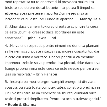
mod repetat sa nu te onoreze si iti provoaca mai multa
tristete sau durere decat bucurie – ar putea fi timpul sa
eliberezi acea prietenie inapoi lui Dumnezeu si sa ai
incredere ca nu este locul unde iti apartine.” ~
Mandy Hale
„Chiar daca oamenii toxici au dreptate cu privire la ceea
ce este „bun”, ei gresesc daca abordarea nu este
sanatoasa”. ~
John Lewis Lund
„Nu va tine respiratia pentru nimeni, nu doriti ca plamanii
sa fie nemiscati, poate intarzia raspandirea crapaturilor, dar
in cele din urma o vor face. Uneori, pentru a va mentine
impreuna, trebuie sa va permiteti sa plecati, chiar daca a va
frange propria inima este ceea ce este nevoie pentru a va
lasa sa respirati.” ~
Erin Hanson
„Incurajarea mea: stergeti vampirii energetici din viata
voastra, curatati toata complexitatea, construiti o echipa in
jurul vostru care sa va elibereze sa zburati, eliminati orice
toxic si pretuiti simplitatea. Pentru ca acolo traieste geniul.”
~
Robin S. Sharma