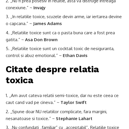
„Nu fi prea posesiv in relatie, asta va distruge intreaga
conexiune.” ~
Invajy
„In relatiile toxice, scuzele devin arme, iar iertarea devine
o capcana.” ~
James Adams
„Relatiile toxice sunt ca o pasta buna care a fost prea
gatita.” ~
Asa Don Brown
„Relatiile toxice sunt un cocktail toxic de nesiguranta,
control si abuz emotional.” ~
Ethan Davis
Citate despre relatia
toxica
„Am avut cateva relatii semi-toxice, dar nu este ceea ce
caut cand vad pe cineva.” ~
Taylor Swift
„Spune doar NU relatiilor complicate, fara margini,
nesanatoase si toxice.” ~
Stephanie Lahart
„Nu confundati „familiar” cu „acceptabil”. Relatiile toxice