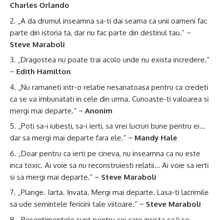
Charles Orlando
„A da drumul inseamna sa-ti dai seama ca unii oameni fac
parte din istoria ta, dar nu fac parte din destinul tau.” ~
Steve Maraboli
„Dragostea nu poate trai acolo unde nu exista incredere.”
~
Edith Hamilton
„Nu ramaneti intr-o relatie nesanatoasa pentru ca credeti
ca se va imbunatati in cele din urma. Cunoaste-ti valoarea si
mergi mai departe.” ~
Anonim
„Poti sa-i iubesti, sa-i ierti, sa vrei lucruri bune pentru ei…
dar sa mergi mai departe fara ele.” ~
Mandy Hale
„Doar pentru ca ierti pe cineva, nu inseamna ca nu este
inca toxic. Ai voie sa nu reconstruiesti relatii… Ai voie sa ierti
si sa mergi mai departe.” ~
Steve Maraboli
„Plange. Iarta. Invata. Mergi mai departe. Lasa-ti lacrimile
sa ude semintele fericirii tale viitoare.” ~
Steve Maraboli
„Resentimentele sunt pentru cei care insista ca li se