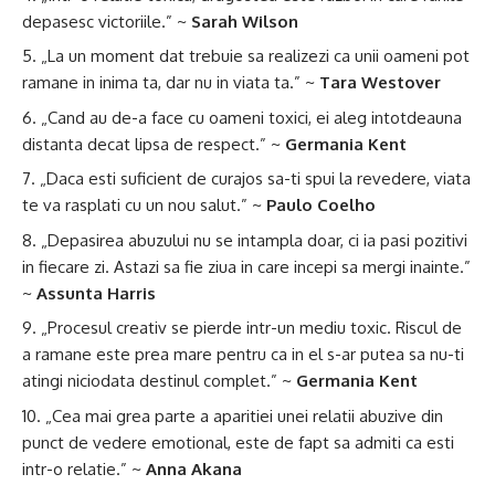
depasesc victoriile.” ~
Sarah Wilson
„La un moment dat trebuie sa realizezi ca unii oameni pot
ramane in inima ta, dar nu in viata ta.” ~
Tara Westover
„Cand au de-a face cu oameni toxici, ei aleg intotdeauna
distanta decat lipsa de respect.” ~
Germania Kent
„Daca esti suficient de curajos sa-ti spui la revedere, viata
te va rasplati cu un nou salut.” ~
Paulo Coelho
„Depasirea abuzului nu se intampla doar, ci ia pasi pozitivi
in fiecare zi. Astazi sa fie ziua in care incepi sa mergi inainte.”
~
Assunta Harris
„Procesul creativ se pierde intr-un mediu toxic. Riscul de
a ramane este prea mare pentru ca in el s-ar putea sa nu-ti
atingi niciodata destinul complet.” ~
Germania Kent
„Cea mai grea parte a aparitiei unei relatii abuzive din
punct de vedere emotional, este de fapt sa admiti ca esti
intr-o relatie.” ~
Anna Akana