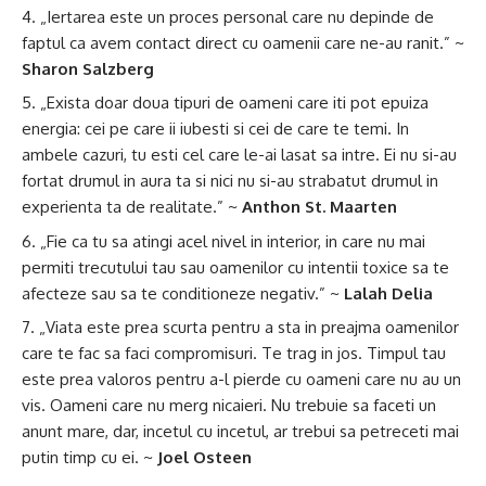
„Iertarea este un proces personal care nu depinde de
faptul ca avem contact direct cu oamenii care ne-au ranit.” ~
Sharon Salzberg
„Exista doar doua tipuri de oameni care iti pot epuiza
energia: cei pe care ii iubesti si cei de care te temi. In
ambele cazuri, tu esti cel care le-ai lasat sa intre. Ei nu si-au
fortat drumul in aura ta si nici nu si-au strabatut drumul in
experienta ta de realitate.” ~
Anthon St. Maarten
„Fie ca tu sa atingi acel nivel in interior, in care nu mai
permiti trecutului tau sau oamenilor cu intentii toxice sa te
afecteze sau sa te conditioneze negativ.” ~
Lalah Delia
„Viata este prea scurta pentru a sta in preajma oamenilor
care te fac sa faci compromisuri. Te trag in jos. Timpul tau
este prea valoros pentru a-l pierde cu oameni care nu au un
vis. Oameni care nu merg nicaieri. Nu trebuie sa faceti un
anunt mare, dar, incetul cu incetul, ar trebui sa petreceti mai
putin timp cu ei. ~
Joel Osteen