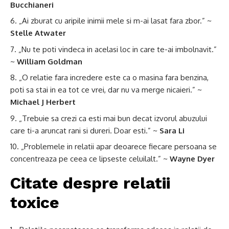
Bucchianeri
„Ai zburat cu aripile inimii mele si m-ai lasat fara zbor.” ~
Stelle Atwater
„Nu te poti vindeca in acelasi loc in care te-ai imbolnavit.”
~
William Goldman
„O relatie fara incredere este ca o masina fara benzina,
poti sa stai in ea tot ce vrei, dar nu va merge nicaieri.” ~
Michael J Herbert
„Trebuie sa crezi ca esti mai bun decat izvorul abuzului
care ti-a aruncat rani si dureri. Doar esti.” ~
Sara Li
„Problemele in relatii apar deoarece fiecare persoana se
concentreaza pe ceea ce lipseste celuilalt.” ~
Wayne Dyer
Citate despre relatii
toxice