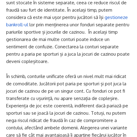
sunt stocate în sisteme separate, ceea ce reduce riscul de
fraudă sau furt de identitate. În același timp, putem
considera că este mai ușor pentru jucători să își
gestioneze
bankroll-ul
lor prin menținerea unor fonduri separate pentru
pariurile sportive și jocurile de cazinou. În același timp
gestionarea de mai multe conturi poate induce un
sentiment de confuzie. Conectarea la conturi separate
pentru a paria pe sporturi și a juca la jocuri de cazinou poate
deveni copleșitoare.
În schimb, conturile unificate oferă un nivel mult mai ridicat
de comoditate. Jucătorii pot paria pe sporturi și pot juca la
jocuri de cazinou de pe un singur cont. Cu fonduri ce pot fi
transferate cu ușurință, nu apare senzația de copleșire.
Experiența de joc este coerentă, indiferent dacă pariază pe
sporturi sau se joacă la jocuri de cazinou. Totuși, nu putem
nega riscul ridicat de fraudă în caz de compromitere a
contului, afectând ambele domenii. Alegerea unei variante
care să fie cât mai avantajoasă îi aparține fiecărui jucător în