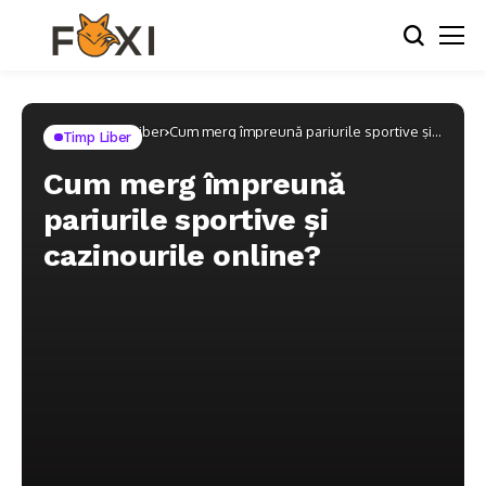
Home
Timp Liber
Cum merg împreună pariurile sportive și
Timp Liber
cazinourile online?
Cum merg împreună
pariurile sportive și
cazinourile online?