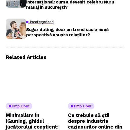
internațional: cum a devenit celebru Nuru
masaj în București?
Uncategorized
Sugar dating, doar un trend sau o nouă
perspectivă asupra relațiilor?
Related Articles
Timp Liber
Timp Liber
Minimalism în
Ce trebuie să știi
iGaming, ghidul
despre industria
jucătorului conștient:
cazinourilor online din