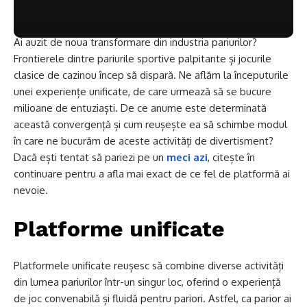
Ai auzit de noua transformare din industria pariurilor?
Frontierele dintre pariurile sportive palpitante și jocurile
clasice de cazinou încep să dispară. Ne aflăm la începuturile
unei experiențe unificate, de care urmează să se bucure
milioane de entuziaști. De ce anume este determinată
această convergență și cum reușește ea să schimbe modul
în care ne bucurăm de aceste activități de divertisment?
Dacă ești tentat să pariezi pe un
meci azi
, citește în
continuare pentru a afla mai exact de ce fel de platformă ai
nevoie.
Platforme unificate
Platformele unificate reușesc să combine diverse activități
din lumea pariurilor într-un singur loc, oferind o experiență
de joc convenabilă și fluidă pentru pariori. Astfel, ca parior ai