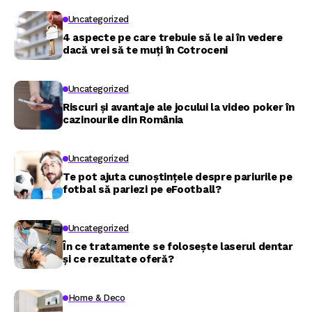
Uncategorized
4 aspecte pe care trebuie să le ai în vedere
dacă vrei să te muți în Cotroceni
Uncategorized
Riscuri și avantaje ale jocului la video poker în
cazinourile din România
Uncategorized
Te pot ajuta cunoștințele despre pariurile pe
fotbal să pariezi pe eFootball?
Uncategorized
În ce tratamente se folosește laserul dentar
și ce rezultate oferă?
Home & Deco