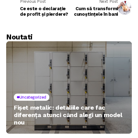
Previous Post
Next Post
Ce este o declarație
Cum să transformi
de profit și pierdere?
cunoștințele în bani
Noutati
Uncategorized
Fișet metalic: detaliile care fac
diferența atunci când alegi un model
nou