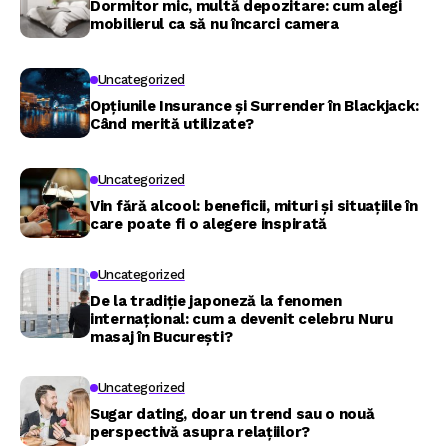
Dormitor mic, multă depozitare: cum alegi
mobilierul ca să nu încarci camera
Uncategorized
Opțiunile Insurance și Surrender în Blackjack:
Când merită utilizate?
Uncategorized
Vin fără alcool: beneficii, mituri și situațiile în
care poate fi o alegere inspirată
Uncategorized
De la tradiție japoneză la fenomen
internațional: cum a devenit celebru Nuru
masaj în București?
Uncategorized
Sugar dating, doar un trend sau o nouă
perspectivă asupra relațiilor?