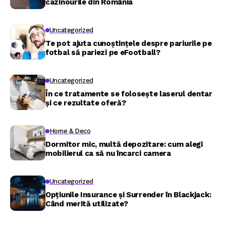
cazinourile din România
Uncategorized
Te pot ajuta cunoștințele despre pariurile pe
fotbal să pariezi pe eFootball?
Uncategorized
În ce tratamente se folosește laserul dentar
și ce rezultate oferă?
Home & Deco
Dormitor mic, multă depozitare: cum alegi
mobilierul ca să nu încarci camera
Uncategorized
Opțiunile Insurance și Surrender în Blackjack:
Când merită utilizate?