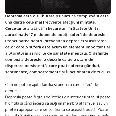
Depresia este o tulburare psihiatrică complexă și este
una dintre cele mai frecvente afecțiuni mintale.
Cercetările arată că în fiecare an, în Statele Unite,
aproximativ 17 milioane de adulți suferă de depresie.
Preocuparea pentru prevenirea depresiei și asistarea
celor care o suferă este acum un element important al
ajutorului în serviciile de sănătate mentală. O definiție
comună a depresiei o descrie ca pe o stare de
disperare persistentă, care poate afecta gânduri,
sentimente, comportamente și funcționarea de zi cu zi.
Cum ne putem ajuta familia și prietenii care suferă de
depresie
Depresia poate fi greu de înțeles din interiorul stării și poate
fi dificilă și când încerci să ajuți un membru al familiei sau un
prieten apropiat care se confruntă cu această boală. Poate
fi dificil să ajuți pe cineva cu depresie deoarece simptomele