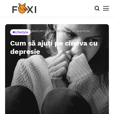
Home
Lifestyle
Cum să ajuți pe cineva cu depresie
Lifestyle
Cum să ajuți pe cineva cu
depresie