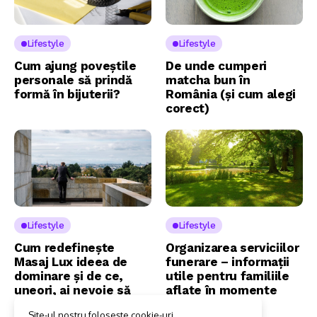
Lifestyle
Lifestyle
Cum ajung poveștile
De unde cumperi
personale să prindă
matcha bun în
formă în bijuterii?
România (și cum alegi
corect)
Lifestyle
Lifestyle
Cum redefinește
Organizarea serviciilor
Masaj Lux ideea de
funerare – informații
dominare și de ce,
utile pentru familiile
uneori, ai nevoie să
aflate în momente
renunți la control?
dificile
Site-ul nostru folosește cookie-uri