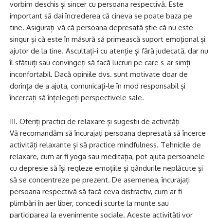
vorbim deschis și sincer cu persoana respectivă. Este
important să dai încrederea că cineva se poate baza pe
tine. Asigurați-vă că persoana depresată știe că nu este
singur și că este în măsură să primească suport emoțional și
ajutor de la tine. Ascultați-i cu atenție și fără judecată, dar nu
îl sfătuiți sau convingeți să facă lucruri pe care s-ar simți
inconfortabil. Dacă opiniile dvs. sunt motivate doar de
dorința de a ajuta, comunicați-le în mod responsabil și
încercați să înțelegeți perspectivele sale.
III. Oferiți practici de relaxare și sugestii de activități
Vă recomandăm să încurajați persoana depresată să încerce
activități relaxante și să practice mindfulness. Tehnicile de
relaxare, cum ar fi yoga sau meditația, pot ajuta persoanele
cu depresie să își regleze emoțiile și gândurile neplăcute și
să se concentreze pe prezent. De asemenea, încurajați
persoana respectivă să facă ceva distractiv, cum ar fi
plimbări în aer liber, concedii scurte la munte sau
participarea la evenimente sociale. Aceste activități vor