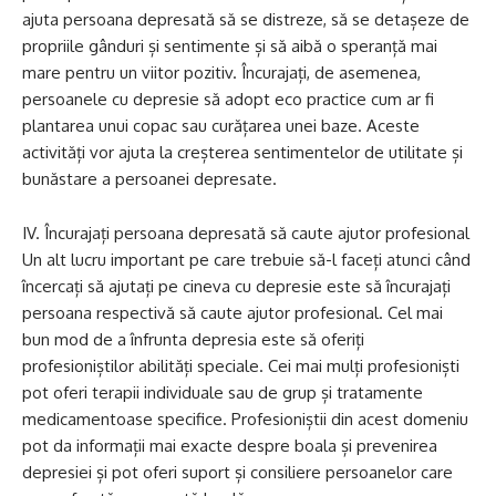
ajuta persoana depresată să se distreze, să se detașeze de
propriile gânduri și sentimente și să aibă o speranță mai
mare pentru un viitor pozitiv. Încurajați, de asemenea,
persoanele cu depresie să adopt eco practice cum ar fi
plantarea unui copac sau curățarea unei baze. Aceste
activități vor ajuta la creșterea sentimentelor de utilitate și
bunăstare a persoanei depresate.
IV. Încurajați persoana depresată să caute ajutor profesional
Un alt lucru important pe care trebuie să-l faceți atunci când
încercați să ajutați pe cineva cu depresie este să încurajați
persoana respectivă să caute ajutor profesional. Cel mai
bun mod de a înfrunta depresia este să oferiți
profesioniștilor abilități speciale. Cei mai mulți profesioniști
pot oferi terapii individuale sau de grup și tratamente
medicamentoase specifice. Profesioniștii din acest domeniu
pot da informații mai exacte despre boala și prevenirea
depresiei și pot oferi suport și consiliere persoanelor care