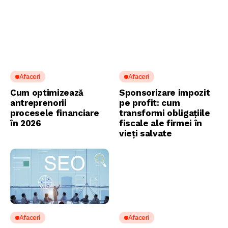
Afaceri
Afaceri
Cum optimizează
Sponsorizare impozit
antreprenorii
pe profit: cum
procesele financiare
transformi obligațiile
în 2026
fiscale ale firmei în
vieți salvate
Afaceri
Afaceri