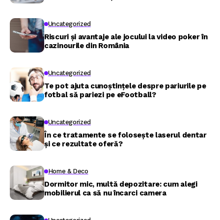
Uncategorized
Riscuri și avantaje ale jocului la video poker în
cazinourile din România
Uncategorized
Te pot ajuta cunoștințele despre pariurile pe
fotbal să pariezi pe eFootball?
Uncategorized
În ce tratamente se folosește laserul dentar
și ce rezultate oferă?
Home & Deco
Dormitor mic, multă depozitare: cum alegi
mobilierul ca să nu încarci camera