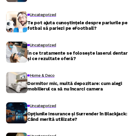
Uncategorized
Te pot ajuta cunoștințele despre pariurile pe
fotbal să pariezi pe eFootball?
Uncategorized
În ce tratamente se folosește laserul dentar
și ce rezultate oferă?
Home & Deco
Dormitor mic, multă depozitare: cum alegi
mobilierul ca să nu încarci camera
Uncategorized
Opțiunile Insurance și Surrender în Blackjack:
Când merită utilizate?