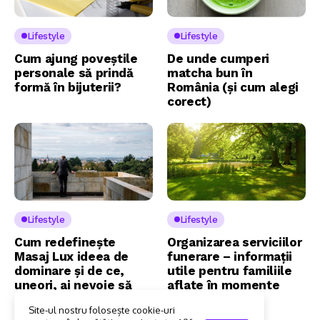
Lifestyle
Lifestyle
Cum ajung poveștile
De unde cumperi
personale să prindă
matcha bun în
formă în bijuterii?
România (și cum alegi
corect)
Lifestyle
Lifestyle
Cum redefinește
Organizarea serviciilor
Masaj Lux ideea de
funerare – informații
dominare și de ce,
utile pentru familiile
uneori, ai nevoie să
aflate în momente
renunți la control?
dificile
Site-ul nostru folosește cookie-uri