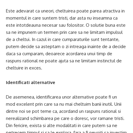
Este adevarat ca uneori, cheltuirea poate parea atractiva in
momentul in care suntem tristi, dar asta nu inseamna ca
este intotdeauna necesar sau folositor. O solutie buna este
sa ne impunem un termen prin care sa ne limitam impulsul
de a cheltui. In cazul in care cumparaturile sunt tentante,
putem decide sa asteptam o zi intreaga inainte de a decide
daca sa cumparam, deoarece acordarea unui timp de
raspuns rational ne poate ajuta sa ne limitam instinctul de
cheltuire in exces.
Identificati alternative
De asemenea, identificarea unor alternative poate fi un
mod excelent prin care sa nu mai cheltuim banii inutil. Unii
dintre noi se pot teme ca, acordand un raspuns rational si
nerealizand schimbarea pe care o doresc, vor ramane tristi.
Din fericire, exista si alte modalitati in care putem sa ne
petrecem timpul si sa le explora, fara a fi nevoiti sa investim