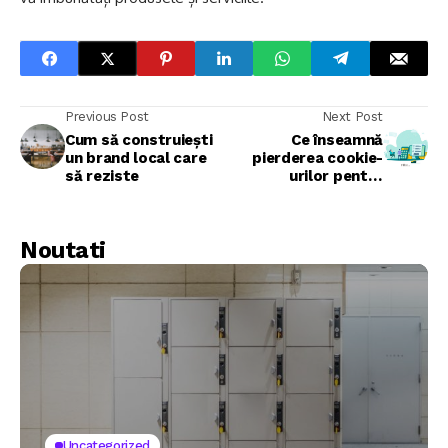
Previous Post
Next Post
Cum să construiești
Ce înseamnă
un brand local care
pierderea cookie-
să reziste
urilor pentru
afacerea dvs
Noutati
Uncategorized