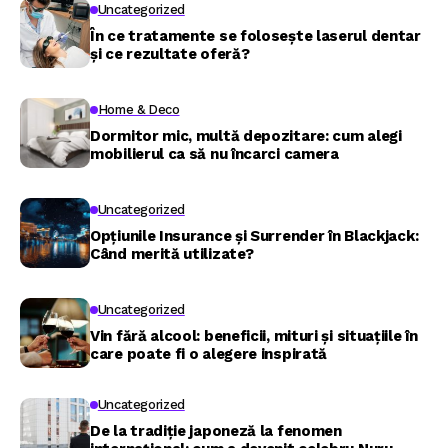
Uncategorized
În ce tratamente se folosește laserul dentar
și ce rezultate oferă?
Home & Deco
Dormitor mic, multă depozitare: cum alegi
mobilierul ca să nu încarci camera
Uncategorized
Opțiunile Insurance și Surrender în Blackjack:
Când merită utilizate?
Uncategorized
Vin fără alcool: beneficii, mituri și situațiile în
care poate fi o alegere inspirată
Uncategorized
De la tradiție japoneză la fenomen