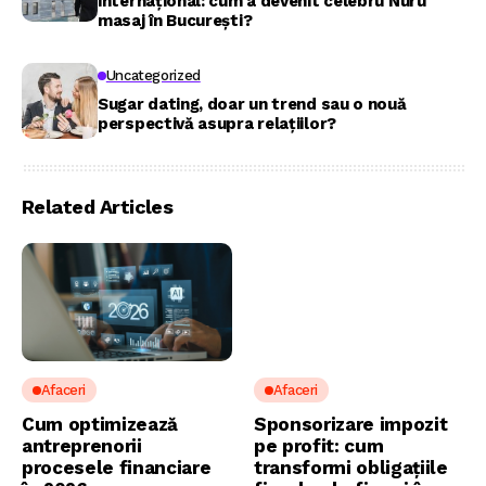
internațional: cum a devenit celebru Nuru
masaj în București?
Uncategorized
Sugar dating, doar un trend sau o nouă
perspectivă asupra relațiilor?
Related Articles
Afaceri
Afaceri
Cum optimizează
Sponsorizare impozit
antreprenorii
pe profit: cum
procesele financiare
transformi obligațiile