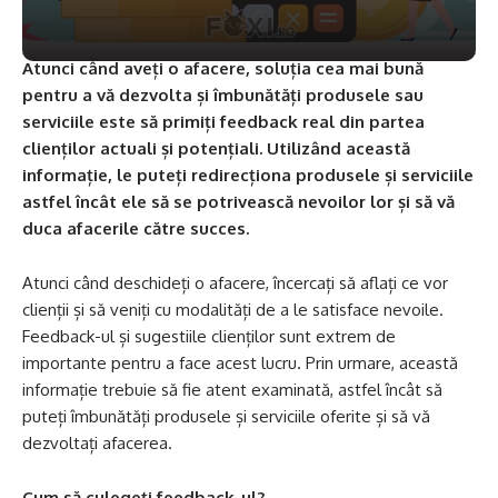
Atunci când aveți o afacere, soluția cea mai bună
pentru a vă dezvolta și îmbunătăți produsele sau
serviciile este să primiți feedback real din partea
clienților actuali și potențiali. Utilizând această
informație, le puteți redirecționa produsele și serviciile
astfel încât ele să se potrivească nevoilor lor și să vă
duca afacerile către succes.
Atunci când deschideți o afacere, încercați să aflați ce vor
clienții și să veniți cu modalități de a le satisface nevoile.
Feedback-ul și sugestiile clienților sunt extrem de
importante pentru a face acest lucru. Prin urmare, această
informație trebuie să fie atent examinată, astfel încât să
puteți îmbunătăți produsele și serviciile oferite și să vă
dezvoltați afacerea.
Cum să culegeți feedback-ul?