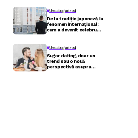
Uncategorized
De la tradiție japoneză la
fenomen internațional:
cum a devenit celebru
Nuru masaj în București?
Uncategorized
Sugar dating, doar un
trend sau o nouă
perspectivă asupra
relațiilor?