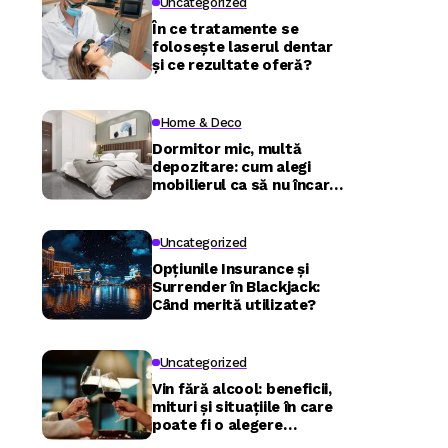
Uncategorized
În ce tratamente se
folosește laserul dentar
și ce rezultate oferă?
Home & Deco
Dormitor mic, multă
depozitare: cum alegi
mobilierul ca să nu încarci
camera
Uncategorized
Opțiunile Insurance și
Surrender în Blackjack:
Când merită utilizate?
Uncategorized
Vin fără alcool: beneficii,
mituri și situațiile în care
poate fi o alegere
inspirată