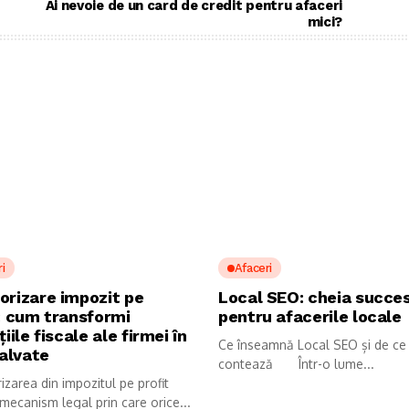
Ai nevoie de un card de credit pentru afaceri
mici?
i
Afaceri
orizare impozit pe
Local SEO: cheia succes
: cum transformi
pentru afacerile locale
țiile fiscale ale firmei în
Ce înseamnă Local SEO și de ce
salvate
contează Într-o lume...
zarea din impozitul pe profit
mecanism legal prin care orice...