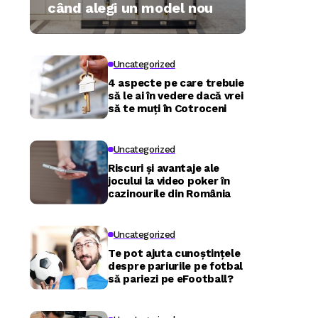
când alegi un model nou
Uncategorized
4 aspecte pe care trebuie
să le ai în vedere dacă vrei
să te muți în Cotroceni
Uncategorized
Riscuri și avantaje ale
jocului la video poker în
cazinourile din România
Uncategorized
Te pot ajuta cunoștințele
despre pariurile pe fotbal
să pariezi pe eFootball?