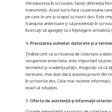
Introducerea în scrisoare, faceți diferența înt
transmiteți. Acest lucru face ca persoana care
pe care le are și scopul scrisorii dvs. Este im
tranquile anterioare și să prezentați în scriso
încercați să ajungeți la o înțelegere amiabilă 
Precizarea sumelor datorate și a terme
Ținând cont că scrisoarea de colectare a dato
recupereze emeritele, este important să preciz
termenul și scadența plății. Asigurați-vă că a
necesare, mai ales dacă acestea provin din m
în scrisorile dvs. Cele mai recente informații,
exact al situației.
Oferta de asistență și informații ulterior
O parte importantă a scrisorii de colectare a 