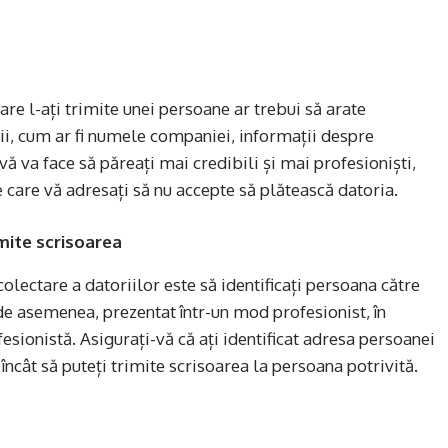
care l-ați trimite unei persoane ar trebui să arate
lii, cum ar fi numele companiei, informații despre
ă va face să păreați mai credibili și mai profesioniști,
care vă adresați să nu accepte să plătească datoria.
imite scrisoarea
lectare a datoriilor este să identificați persoana către
 de asemenea, prezentat într-un mod profesionist, în
sionistă. Asigurați-vă că ați identificat adresa persoanei
încât să puteți trimite scrisoarea la persoana potrivită.