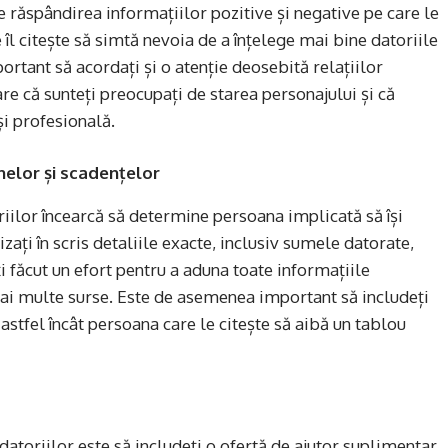
re răspândirea informațiilor pozitive și negative pe care le
 îl citește să simtă nevoia de a înțelege mai bine datoriile
portant să acordați și o atenție deosebită relațiilor
are că sunteți preocupați de starea personajului și că
și profesională.
nelor și scadențelor
riilor încearcă să determine persoana implicată să își
ați în scris detaliile exacte, inclusiv sumele datorate,
ți făcut un efort pentru a aduna toate informațiile
ai multe surse. Este de asemenea important să includeți
 astfel încât persoana care le citește să aibă un tablou
datoriilor este să includeți o ofertă de ajutor suplimentar