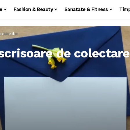
le
Fashion & Beauty
Sanatate & Fitness
Timp
 datoriilor
scrisoare de colectare 