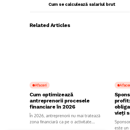
Cum se calculează salariul brut
Related Articles
Afaceri
Afacer
Cum optimizează
Spons
antreprenorii procesele
profit
financiare în 2026
obliga
vieți 
În 2026, antreprenorii nu mai tratează
zona financiară ca pe o activitate...
Sponsori
este un 