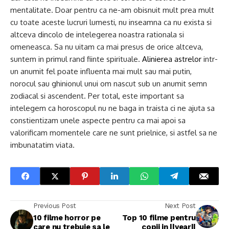
mentalitate. Doar pentru ca ne-am obisnuit mult prea mult
cu toate aceste lucruri lumesti, nu inseamna ca nu exista si
altceva dincolo de intelegerea noastra rationala si
omeneasca. Sa nu uitam ca mai presus de orice altceva,
suntem in primul rand fiinte spirituale.
Alinierea astrelor
intr-
un anumit fel poate influenta mai mult sau mai putin,
norocul sau ghinionul unui om nascut sub un anumit semn
zodiacal si ascendent. Per total, este important sa
intelegem ca horoscopul nu ne baga in traista ci ne ajuta sa
constientizam unele aspecte pentru ca mai apoi sa
valorificam momentele care ne sunt prielnice, si astfel sa ne
imbunatatim viata.
Previous Post
Next Post
10 filme horror pe
Top 10 filme pentru
care nu trebuie sa le
copii in ||year||