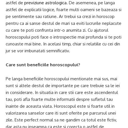
astfel de
previziune astrologica
. De asemenea, pe langa
astfel de explicatii logice, foarte multi oameni se bazeaza si
pe sentimente sau ratiune. Ar trebui sa crezi in horoscop
pentru ca ai sanse destul de mari sa eviti lucrurile neplacute
cu care te poti confrunta intr-o anumita zi. Cu ajutorul
horoscopului poti face o introspectie mai profunda si te poti
cunoaste mai bine. In acelasi timp, chiar si relatiile cu cei din
jur se vor imbunatati semnificativ.
Care sunt beneficiile horoscopului?
Pe langa beneficiile horoscopului mentionate mai sus, mai
sunt si altele destul de importante pe care trebuie sa le iei
in considerare. In situatia in care stii care este ascendentul
tau, poti afla foarte multe informatii despre sufletul tau
inainte de aceasta viata. Horoscopul este si foarte util in
valorizarea sanselor care iti sunt oferite pe parcursul unei
zile. Este perfect normal sa ne gandim ca totul este fictiv,
dar asta nu inseamna ca este si corecta o astfel de