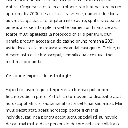
Antica. Originea sa este in astrologie, si a luat nastere acum
aproximativ 2000 de ani. La acea vreme, oamenii de stiinta
au vrut sa gaseasca o legatura intre astre, spatiu si ceea ce
urmeaza sa se intample in vietile oamenilor. In ziua de azi,
foarte multi apeleaza la horoscop chiar si pentru lucruri
banale precum accesarea de
casino online romania 2021
,
astfel incat sa isi mareasca substantial castigurile. Ei bine, nu
despre asta este horoscopul, semnificatia acestuia fiind
mult mai profunda.
Ce spune expertii in astrologie
Expertii in astrologie interpreteaza horoscopul pentru
fiecare zodie in parte. Astfel, cu totii avem la dispozitie atat
horoscopul zilnic si saptamanal cat si cel lunar sau anual. Mai
mult decat atat, acest horoscop poate fi chiar si
individualizat, insa pentru acest lucru, specialistii au nevoie
de cat mai multe date personale despre cel care solicita o