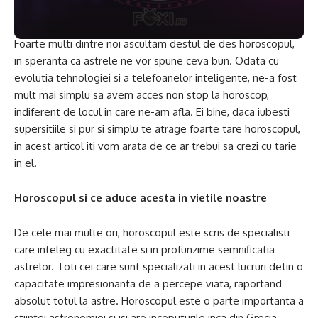
Foarte multi dintre noi ascultam destul de des horoscopul,
in speranta ca astrele ne vor spune ceva bun. Odata cu
evolutia tehnologiei si a telefoanelor inteligente, ne-a fost
mult mai simplu sa avem acces non stop la horoscop,
indiferent de locul in care ne-am afla. Ei bine, daca iubesti
supersitiile si pur si simplu te atrage foarte tare horoscopul,
in acest articol iti vom arata de ce ar trebui sa crezi cu tarie
in el.
Horoscopul si ce aduce acesta in vietile noastre
De cele mai multe ori, horoscopul este scris de specialisti
care inteleg cu exactitate si in profunzime semnificatia
astrelor. Toti cei care sunt specializati in acest lucruri detin o
capacitate impresionanta de a percepe viata, raportand
absolut totul la astre. Horoscopul este o parte importanta a
stiintei astronomiei si isi are inceputurile inca din Grecia