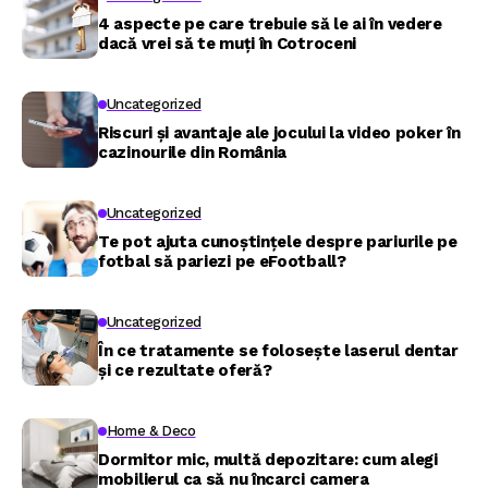
4 aspecte pe care trebuie să le ai în vedere
dacă vrei să te muți în Cotroceni
Uncategorized
Riscuri și avantaje ale jocului la video poker în
cazinourile din România
Uncategorized
Te pot ajuta cunoștințele despre pariurile pe
fotbal să pariezi pe eFootball?
Uncategorized
În ce tratamente se folosește laserul dentar
și ce rezultate oferă?
Home & Deco
Dormitor mic, multă depozitare: cum alegi
mobilierul ca să nu încarci camera