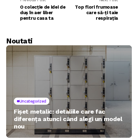
O colecție de idei de
Top flori frumoase
duș în aer liber
care să-ți taie
pentru casa ta
respirația
Noutati
Uncategorized
Fișet metalic: detaliile care fac
diferența atunci când alegi un model
nou