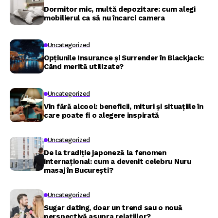
Dormitor mic, multă depozitare: cum alegi
mobilierul ca să nu încarci camera
Uncategorized
Opțiunile Insurance și Surrender în Blackjack:
Când merită utilizate?
Uncategorized
Vin fără alcool: beneficii, mituri și situațiile în
care poate fi o alegere inspirată
Uncategorized
De la tradiție japoneză la fenomen
internațional: cum a devenit celebru Nuru
masaj în București?
Uncategorized
Sugar dating, doar un trend sau o nouă
perspectivă asupra relațiilor?