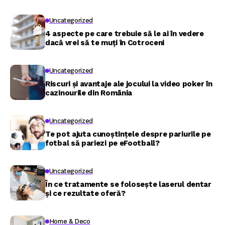
Uncategorized
4 aspecte pe care trebuie să le ai în vedere
dacă vrei să te muți în Cotroceni
Uncategorized
Riscuri și avantaje ale jocului la video poker în
cazinourile din România
Uncategorized
Te pot ajuta cunoștințele despre pariurile pe
fotbal să pariezi pe eFootball?
Uncategorized
În ce tratamente se folosește laserul dentar
și ce rezultate oferă?
Home & Deco