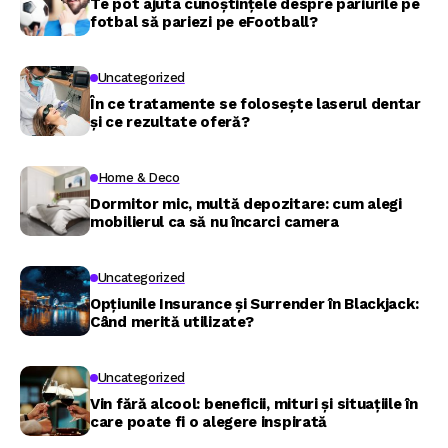
Te pot ajuta cunoștințele despre pariurile pe
fotbal să pariezi pe eFootball?
Uncategorized
În ce tratamente se folosește laserul dentar
și ce rezultate oferă?
Home & Deco
Dormitor mic, multă depozitare: cum alegi
mobilierul ca să nu încarci camera
Uncategorized
Opțiunile Insurance și Surrender în Blackjack:
Când merită utilizate?
Uncategorized
Vin fără alcool: beneficii, mituri și situațiile în
care poate fi o alegere inspirată