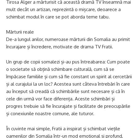
Tirosa Alger a mărturisit că această dramă TV înseamnă mai
mult decât un artizan, reprezintă o mișcare, deoarece a
schimbat modul în care se pot aborda teme tabu.
Mărturii reale
De-a lungul anilor, numeroase mărturii din Somalia au primit
încurajare și încredere, motivate de drama TV Fratii.
Un grup de copii somalezi și-au pus întreabarea: Cum poate
o societate să obțină schimbare culturală, cum să se
împăcase familiile și cum să fie constant un spirit al cercetării
și al curajului la un loc? Acestea sunt câteva întrebări în care
au început să creadă că schimbările sunt necesare și că în
cele din urmă vor face diferența. Aceste schimbări și
progres trebuie să fie încurajate și facilitate de preocupările
și conexiunile noastre comune, ale tuturor.
În cuvinte mai simple, Fratii a inspirat și schimbat viețile
oamenilor din Somalia într-un mod emoțional și profund,