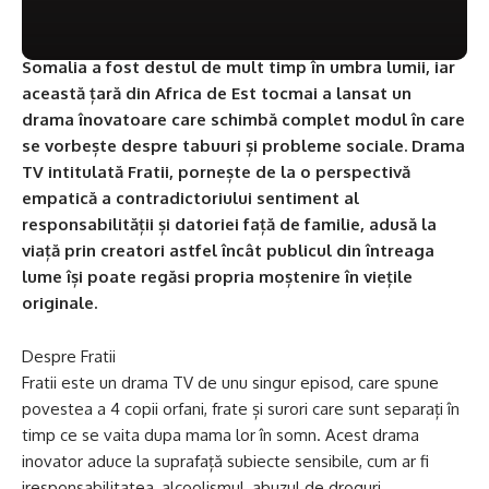
Somalia a fost destul de mult timp în umbra lumii, iar
această țară din Africa de Est tocmai a lansat un
drama înovatoare care schimbă complet modul în care
se vorbește despre tabuuri și probleme sociale. Drama
TV intitulată Fratii, pornește de la o perspectivă
empatică a contradictoriului sentiment al
responsabilității și datoriei față de familie, adusă la
viață prin creatori astfel încât publicul din întreaga
lume își poate regăsi propria moștenire în viețile
originale.
Despre Fratii
Fratii este un drama TV de unu singur episod, care spune
povestea a 4 copii orfani, frate și surori care sunt separați în
timp ce se vaita dupa mama lor în somn. Acest drama
inovator aduce la suprafață subiecte sensibile, cum ar fi
iresponsabilitatea, alcoolismul, abuzul de droguri,