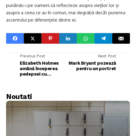
punându-i pe oameni să reflecteze asupra vieților lor și
asupra a ceea ce au în comun, mai degrabă decât punerea
accentului pe diferențele dintre ei.
Previous Post
Next Post
Elizabeth Holmes
Mark Bryant pozează
amână începerea
pentru un portret
pedepsei cu
închisoarea
Noutati