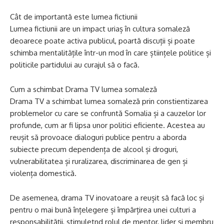
Cât de importantă este lumea fictiunii
Lumea fictiunii are un impact uriaș în cultura somaleză
deoarece poate activa publicul, poartă discuții și poate
schimba mentalitățile într-un mod în care științele politice și
politicile partidului au curajul să o facă.
Cum a schimbat Drama TV lumea somaleză
Drama TV a schimbat lumea somaleză prin constientizarea
problemelor cu care se confruntă Somalia și a cauzelor lor
profunde, cum ar fi lipsa unor politici eficiente. Acestea au
reușit să provoace dialoguri publice pentru a aborda
subiecte precum dependența de alcool și droguri,
vulnerabilitatea și ruralizarea, discriminarea de gen și
violența domestică.
De asemenea, drama TV inovatoare a reușit să facă loc și
pentru o mai bună înțelegere și împărțirea unei culturi a
responsabilității, stimuletnd rolul de mentor, lider și membru