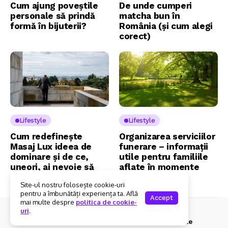
Cum ajung poveștile
De unde cumperi
personale să prindă
matcha bun în
formă în bijuterii?
România (și cum alegi
corect)
Lifestyle
Lifestyle
Cum redefinește
Organizarea serviciilor
Masaj Lux ideea de
funerare – informații
dominare și de ce,
utile pentru familiile
uneori, ai nevoie să
aflate în momente
renunți la control?
dificile
Site-ul nostru folosește cookie-uri
pentru a îmbunătăți experiența ta. Află
Accept
mai multe despre
politica de cookie-
uri
.
© 2025 Foxi.ro. Toate drepturile rezervate.
Contact
Despre Noi
Politica De Confidențialitate