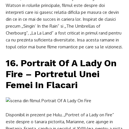
Watson in rolurile principale, filmul este despre doi
interpreti care isi gasesc relatia dificila pe masura ce devin
din ce in ce mai de succes in cariera lor. Inspirat de clasici
precum ,,Singin’ In the Rain” si ,,The Umbrellas of
Cherbourg”, ,,La La Land” a fost criticat in primul rand pentru
ca nu prezinta suficienta diversitate. Insa acesta ramane in
topul celor mai bune filme romantice pe care sa le vizionezi.
16. Portrait Of A Lady On
Fire – Portretul Unei
Femei In Flacari
Disponibil in prezent pe Hulu, ,,Portret of a Lady on Fire”
este despre o tanara pictorita, Marianne, care ajunge in
Bretania, Franta, candva in secolul al XVIII-lea, pentru a picta