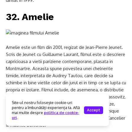
lansat in 1999.
32. Amelie
Amelie este un film din 2001, regizat de Jean-Pierre Jeunet.
Scris de Jeunet cu Guillaume Laurant, filmul este o descriere
capricioasa a vietii pariziene contemporane, plasata in
Montmartre. Aceasta spune povestea unei chelnerite
timide, interpretata de Audrey Tautou, care decide sa
schimbe in bine vietile celor din jurul ei in timp ce se lupta cu
propria ei izolare. Filmul include, de asemenea, o distributie
de ansamblu de roluri secundare, inclusiv Mathieu Kassovitz,
Site-ul nostru folosește cookie-uri
Rufus, Lorella Cravotta, Serge Merlin, Jamel Debbouze,
pentru a îmbunătăți experiența ta. Află
Accept
Claire Maurier, Clotilde Mollet, Isabelle Nanty, Dominique
mai multe despre
politica de cookie-
Pinon, Artus de Penguern, Yolande Moreau, Urbain Cancelier
uri
.
si Maurice Benichou.