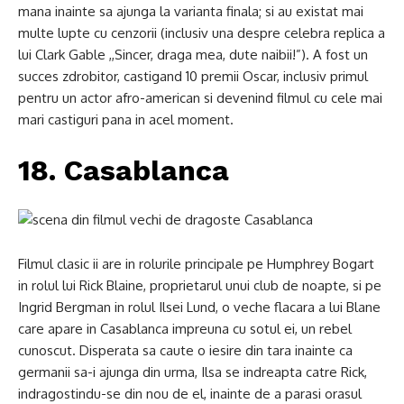
mana inainte sa ajunga la varianta finala; si au existat mai
multe lupte cu cenzorii (inclusiv una despre celebra replica a
lui Clark Gable ,,Sincer, draga mea, dute naibii!”). A fost un
succes zdrobitor, castigand 10 premii Oscar, inclusiv primul
pentru un actor afro-american si devenind filmul cu cele mai
mari castiguri pana in acel moment.
18. Casablanca
Filmul clasic ii are in rolurile principale pe Humphrey Bogart
in rolul lui Rick Blaine, proprietarul unui club de noapte, si pe
Ingrid Bergman in rolul Ilsei Lund, o veche flacara a lui Blane
care apare in Casablanca impreuna cu sotul ei, un rebel
cunoscut. Disperata sa caute o iesire din tara inainte ca
germanii sa-i ajunga din urma, Ilsa se indreapta catre Rick,
indragostindu-se din nou de el, inainte de a parasi orasul