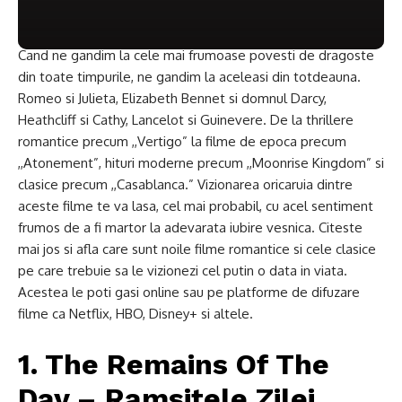
Cand ne gandim la cele mai frumoase povesti de dragoste
din toate timpurile, ne gandim la aceleasi din totdeauna.
Romeo si Julieta, Elizabeth Bennet si domnul Darcy,
Heathcliff si Cathy, Lancelot si Guinevere. De la thrillere
romantice precum ,,Vertigo” la filme de epoca precum
,,Atonement”, hituri moderne precum ,,Moonrise Kingdom” si
clasice precum ,,Casablanca.” Vizionarea oricaruia dintre
aceste filme te va lasa, cel mai probabil, cu acel sentiment
frumos de a fi martor la adevarata iubire vesnica. Citeste
mai jos si afla care sunt noile filme romantice si cele clasice
pe care trebuie sa le vizionezi cel putin o data in viata.
Acestea le poti gasi online sau pe platforme de difuzare
filme ca Netflix, HBO, Disney+ si altele.
1. The Remains Of The
Day – Ramsitele Zilei