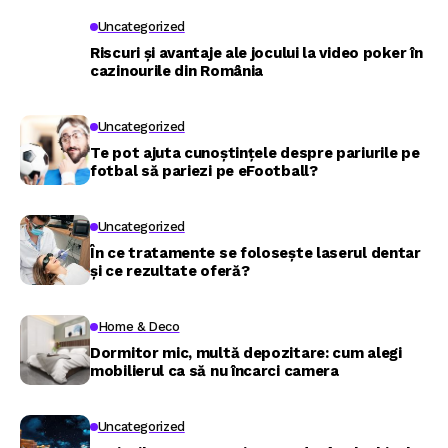
Uncategorized
Riscuri și avantaje ale jocului la video poker în
cazinourile din România
Uncategorized
Te pot ajuta cunoștințele despre pariurile pe
fotbal să pariezi pe eFootball?
Uncategorized
În ce tratamente se folosește laserul dentar
și ce rezultate oferă?
Home & Deco
Dormitor mic, multă depozitare: cum alegi
mobilierul ca să nu încarci camera
Uncategorized