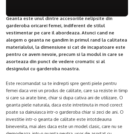
Geanta este unul dintre accesoriile nelipsite din
garderoba oricarei femei, indiferent de stilul
vestimentar pe care il abordeaza. Atunci cand ne
alegem o geanta ne gandim in primul rand la calitatea
materialului, la dimensiune si cat de incapatoare este
pentru ce avem nevoie, precum si la modul in care se
asorteaza din punct de vedere cromatic si al
designului cu garderoba noastra.
Este recomandat sa te indrepti spre genti piele pentru
femei daca vrei un produs de calitate, care sa reziste in timp
si care sa arate bine, chiar si dupa cativa ani de utilizare. O
geanta piele naturala, daca este intretinuta in mod corect
poate sa dainuiasca intr-o garderoba chiar si zeci de ani. O
investitie intr-o geanta de calitate este intotdeauna
binevenita, mai ales daca este un model clasic, care nu se
demodeaza, intr-o nuanta neutra, usor de asortat cu