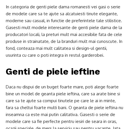
In categoria de genti piele dama romanesti vei gasi o serie
de modele care sa te ajute sa alcatuiesti tinute elegante,
moderne sau casual, in functie de preferintele tale stilistice.
Gasesti mult modele interesante de genti piele dama de la
producatori locali, la preturi mult mai accesibile fata de cele
produse in strainatate, de la branduri mult mai cunoscute. In
fond, conteaza mai mult calitatea si design-ul gentii,
usurinta cu care o poti integra in restul garderobei.
Genti de piele ieftine
Daca nu dispui de un buget foarte mare, poti alege foarte
bine un model de geanta piele ieftina, care sa arate bine si
care sa te ajute sa compui tinutele pe care le ai in minte,
fara sa cheltui foarte multi bani. O geanta de piele ieftina nu
inseamna ca este mai putin calitativa. Gasesti o serie de
modele care sa fie perfecte pentru iesiri de seara in oras,
ocazii speciale, de mers la serviciu sau pentru vacante. Iata