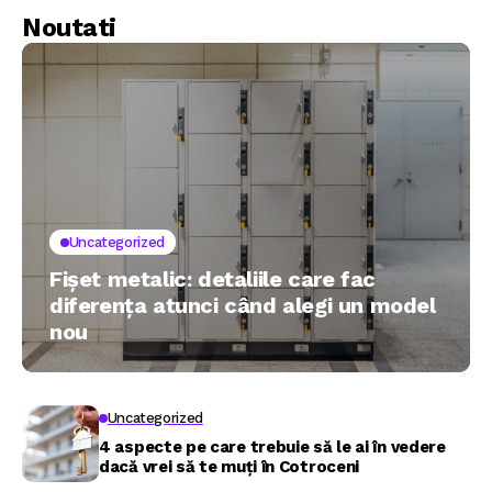
descurajeze!
comunici pe limba
Noutati
copilului tau
Uncategorized
Fișet metalic: detaliile care fac
diferența atunci când alegi un model
nou
Uncategorized
4 aspecte pe care trebuie să le ai în vedere
dacă vrei să te muți în Cotroceni