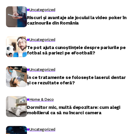
Uncategorized
Riscuri și avantaje ale jocului la video poker în
cazinourile din România
Uncategorized
Te pot ajuta cunoștințele despre pariurile pe
fotbal să pariezi pe eFootball?
Uncategorized
În ce tratamente se folosește laserul dentar
și ce rezultate oferă?
Home & Deco
Dormitor mic, multă depozitare: cum alegi
mobilierul ca să nu încarci camera
Uncategorized