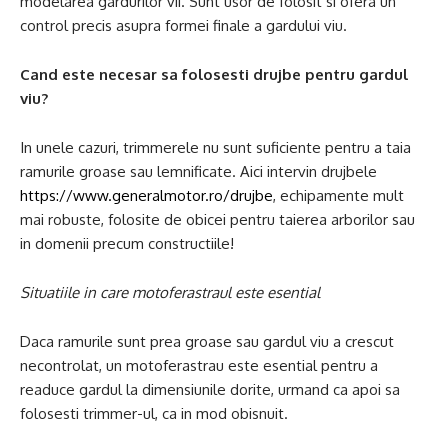
modelarea gardurilor vii. Sunt usor de folosit si ofera un
control precis asupra formei finale a gardului viu.
Cand este necesar sa folosesti drujbe pentru gardul
viu?
In unele cazuri, trimmerele nu sunt suficiente pentru a taia
ramurile groase sau lemnificate. Aici intervin drujbele
https://www.generalmotor.ro/drujbe
, echipamente mult
mai robuste, folosite de obicei pentru taierea arborilor sau
in domenii precum constructiile!
Situatiile in care motoferastraul este esential
Daca ramurile sunt prea groase sau gardul viu a crescut
necontrolat, un motoferastrau este esential pentru a
readuce gardul la dimensiunile dorite, urmand ca apoi sa
folosesti trimmer-ul, ca in mod obisnuit.