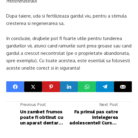
motoferastraul
Dupa taiere, uda si fertilizeaza gardul viu, pentru a stimula
cresterea si regenerarea sa.
In concluzie, drujbele pot fi foarte utile pentru tunderea
gardurilor vii, atunci cand ramurile sunt prea groase sau cand
gardul a crescut necontrolat (pe o proprietate abandonata,
spre exemplu). Cu toate acestea, este esential sa folosesti
aceste unelte corect si in siguranta!
Previous Post
Next Post
Un zambet frumos
Fa primul pas catre
poate fi obtinut cu
intelegerea
un aparat dentar
adolescentei! Cursuri
Invisalign! Pretul nu
de parenting - modul
ar trebui sa te
in care inveti sa