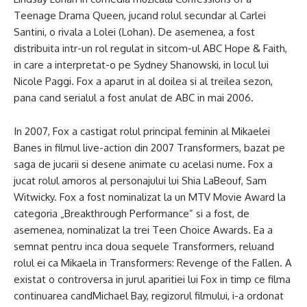
Teenage Drama Queen, jucand rolul secundar al Carlei
Santini, o rivala a Lolei (Lohan). De asemenea, a fost
distribuita intr-un rol regulat in sitcom-ul ABC Hope & Faith,
in care a interpretat-o ​​pe Sydney Shanowski, in locul lui
Nicole Paggi. Fox a aparut in al doilea si al treilea sezon,
pana cand serialul a fost anulat de ABC in mai 2006.
In 2007, Fox a castigat rolul principal feminin al Mikaelei
Banes in filmul live-action din 2007 Transformers, bazat pe
saga de jucarii si desene animate cu acelasi nume. Fox a
jucat rolul amoros al personajului lui Shia LaBeouf, Sam
Witwicky. Fox a fost nominalizat la un MTV Movie Award la
categoria „Breakthrough Performance” si a fost, de
asemenea, nominalizat la trei Teen Choice Awards. Ea a
semnat pentru inca doua sequele Transformers, reluand
rolul ei ca Mikaela in Transformers: Revenge of the Fallen. A
existat o controversa in jurul aparitiei lui Fox in timp ce filma
continuarea candMichael Bay, regizorul filmului, i-a ordonat