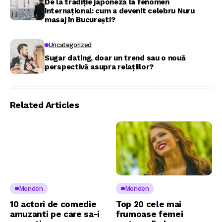
De la tradiție japoneză la fenomen
internațional: cum a devenit celebru Nuru
masaj în București?
Uncategorized
Sugar dating, doar un trend sau o nouă
perspectivă asupra relațiilor?
Related Articles
Monden
Monden
10 actori de comedie
Top 20 cele mai
amuzanti pe care sa-i
frumoase femei