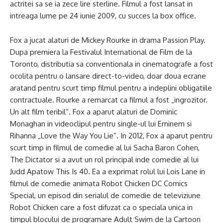
actritei sa se ia zece lire sterline. Filmul a fost lansat in
intreaga lume pe 24 iunie 2009, cu succes la box office.
Fox a jucat alaturi de Mickey Rourke in drama Passion Play.
Dupa premiera la Festivalul International de Film de la
Toronto, distributia sa conventionala in cinematografe a fost
ocolita pentru o lansare direct-to-video, doar doua ecrane
aratand pentru scurt timp filmul pentru a indeplini obligatiile
contractuale. Rourke a remarcat ca filmul a fost „ingrozitor.
Un alt film teribil”. Fox a aparut alaturi de Dominic
Monaghan in videoclipul pentru single-ul lui Eminem si
Rihanna „Love the Way You Lie”. In 2012, Fox a aparut pentru
scurt timp in filmul de comedie al lui Sacha Baron Cohen,
The Dictator si a avut un rol principal inde comedie al lui
Judd Apatow This Is 40. Ea a exprimat rolul lui Lois Lane in
filmul de comedie animata Robot Chicken DC Comics
Special, un episod din serialul de comedie de televiziune
Robot Chicken care a fost difuzat ca o speciala unica in
timpul blocului de programare Adult Swim de la Cartoon