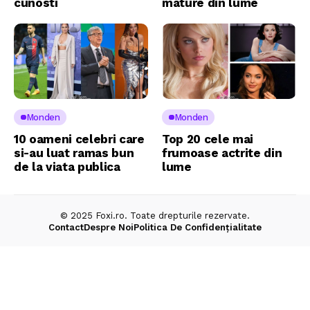
cunosti
mature din lume
Monden
Monden
10 oameni celebri care
Top 20 cele mai
si-au luat ramas bun
frumoase actrite din
de la viata publica
lume
© 2025 Foxi.ro. Toate drepturile rezervate.
Contact
Despre Noi
Politica De Confidențialitate