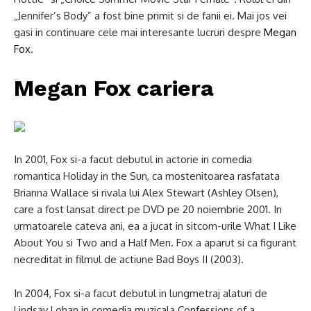
„Jennifer’s Body” a fost bine primit si de fanii ei. Mai jos vei
gasi in continuare cele mai interesante lucruri despre
Megan
Fox
.
Megan Fox cariera
In 2001, Fox si-a facut debutul in actorie in comedia
romantica Holiday in the Sun, ca mostenitoarea rasfatata
Brianna Wallace si rivala lui Alex Stewart (Ashley Olsen),
care a fost lansat direct pe DVD pe 20 noiembrie 2001. In
urmatoarele cateva ani, ea a jucat in sitcom-urile What I Like
About You si Two and a Half Men. Fox a aparut si ca figurant
necreditat in filmul de actiune Bad Boys II (2003).
In 2004, Fox si-a facut debutul in lungmetraj alaturi de
Lindsay Lohan in comedia muzicala Confessions of a