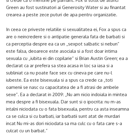
si crede ca o mentine pe pamant. Fox si sotul de atunci
Green au fost sustinatori ai Generosity Water si au finantat
crearea a peste zece puturi de apa pentru organizatie.
In ceea ce priveste relatiile si sexualitatea ei, Fox a spus ca
are o neincredere si o antipatie generala fata de barbati si
ca perceptia despre ea ca un „sexpot salbatic si nebun”
este falsa, deoarece este asociala si a fost doar intima
sexuala cu „iubita ei din copilarie” si Brian Austin Green; ea a
declarat ca ar prefera sa stea acasa in loc sa iasa si a
subliniat ca nu poate face sex cu cineva pe care nu-l
iubeste. Ea este bisexuala si a spus ca crede ca „toti
oamenii se nasc cu capacitatea de a fi atrasi de ambele
sexe”. Ea a declarat in 2009: „Nu am nicio indoiala in mintea
mea despre a fi bisexuala. Dar sunt si o ipocrita: nu m-as
intalni niciodata cu o fata bisexuala, pentru ca asta inseamna
ca se culca si cu barbati, iar barbatii sunt atat de murdari
incat Nu mi-as dori niciodata sa ma culc cu o fata care s-a
culcat cu un barbat.”