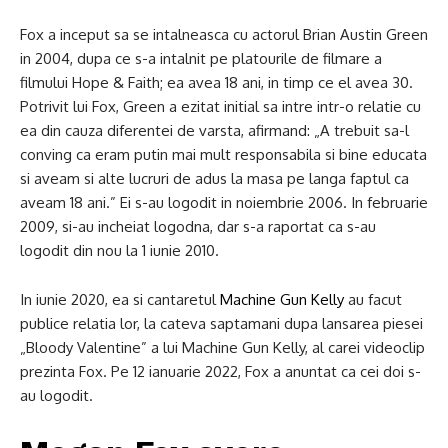
Fox a inceput sa se intalneasca cu actorul Brian Austin Green
in 2004, dupa ce s-a intalnit pe platourile de filmare a
filmului Hope & Faith; ea avea 18 ani, in timp ce el avea 30.
Potrivit lui Fox, Green a ezitat initial sa intre intr-o relatie cu
ea din cauza diferentei de varsta, afirmand: „A trebuit sa-l
conving ca eram putin mai mult responsabila si bine educata
si aveam si alte lucruri de adus la masa pe langa faptul ca
aveam 18 ani.” Ei s-au logodit in noiembrie 2006. In februarie
2009, si-au incheiat logodna, dar s-a raportat ca s-au
logodit din nou la 1 iunie 2010.
In iunie 2020, ea si cantaretul
Machine Gun Kelly
au facut
publice relatia lor, la cateva saptamani dupa lansarea piesei
„Bloody Valentine” a lui Machine Gun Kelly, al carei videoclip
prezinta Fox. Pe 12 ianuarie 2022, Fox a anuntat ca cei doi s-
au logodit.