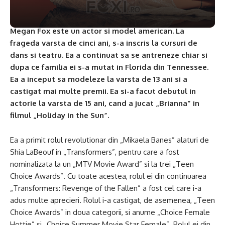
Megan Fox este un actor si model american. La
frageda varsta de cinci ani, s-a inscris la cursuri de
dans si teatru. Ea a continuat sa se antreneze chiar si
dupa ce familia ei s-a mutat in Florida din Tennessee.
Ea a inceput sa modeleze la varsta de 13 ani si a
castigat mai multe premii. Ea si-a facut debutul in
actorie la varsta de 15 ani, cand a jucat „Brianna” in
filmul „Holiday in the Sun”.
Ea a primit rolul revolutionar din „Mikaela Banes” alaturi de
Shia LaBeouf in „Transformers”, pentru care a fost
nominalizata la un „MTV Movie Award” si la trei „Teen
Choice Awards”. Cu toate acestea, rolul ei din continuarea
„Transformers: Revenge of the Fallen” a fost cel care i-a
adus multe aprecieri. Rolul i-a castigat, de asemenea, „Teen
Choice Awards” in doua categorii, si anume „Choice Female
Hottie” si „Choice Summer Movie Star Female”. Rolul ei din