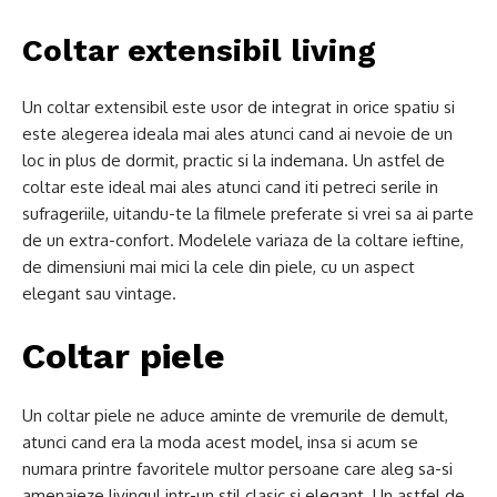
Coltar extensibil living
Un coltar extensibil este usor de integrat in orice spatiu si
este alegerea ideala mai ales atunci cand ai nevoie de un
loc in plus de dormit, practic si la indemana. Un astfel de
coltar este ideal mai ales atunci cand iti petreci serile in
sufrageriile, uitandu-te la filmele preferate si vrei sa ai parte
de un extra-confort. Modelele variaza de la coltare ieftine,
de dimensiuni mai mici la cele din piele, cu un aspect
elegant sau vintage.
Coltar piele
Un coltar piele ne aduce aminte de vremurile de demult,
atunci cand era la moda acest model, insa si acum se
numara printre favoritele multor persoane care aleg sa-si
amenajeze livingul intr-un stil clasic si elegant. Un astfel de