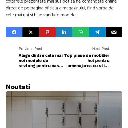
coltarele prezentate mai sus pot sa fie comandate online
direct de pe pagina oficiala a magazinului, fiind vorba de
cele mai noi si bine vandute modele.
Previous Post
Next Post
Alege dintre cele mai
Top piese de mobilier
noi modele de
hol pentru
sezlong pentru casa
amenajarea cu stil a
ta
casei tale
Noutati