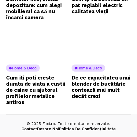
depozitare: cum alegi
pat reglabil electric
mobilierul ca să nu
calitatea vieții
încarci camera
Home & Deco
Home & Deco
Cum iti poti creste
De ce capacitatea unui
durata de viata a custii
blender de bucătărie
de caine cu ajutorul
contează mai mult
profilelor metalice
decât crezi
antiros
© 2025 Foxi.ro. Toate drepturile rezervate.
Contact
Despre Noi
Politica De Confidențialitate