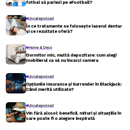
fotbal să pariezi pe eFootball?
Uncategorized
În ce tratamente se folosește laserul dentar
și ce rezultate oferă?
Home & Deco
Dormitor mic, multă depozitare: cum alegi
mobilierul ca să nu încarci camera
Uncategorized
Opțiunile Insurance și Surrender în Blackjack:
Când merită utilizate?
Uncategorized
Vin fără alcool: beneficii, mituri și situațiile în
care poate fi o alegere inspirată