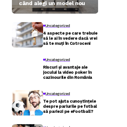
când alegi un model nou
Uncategorized
4 aspecte pe care trebuie
să le ai în vedere dacă vrei
să te muți în Cotroceni
Uncategorized
Riscuri și avantaje ale
jocului la video poker în
cazinourile din România
Uncategorized
Te pot ajuta cunoștințele
despre pariurile pe fotbal
să pariezi pe eFootball?