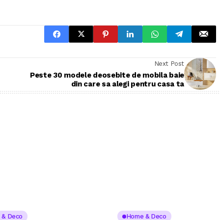
Next Post
Peste 30 modele deosebite de mobila baie
din care sa alegi pentru casa ta
 & Deco
Home & Deco