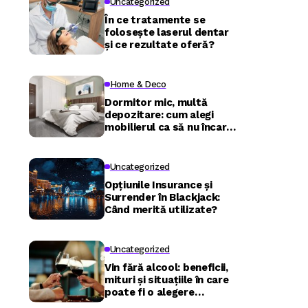
Uncategorized
În ce tratamente se
folosește laserul dentar
și ce rezultate oferă?
Home & Deco
Dormitor mic, multă
depozitare: cum alegi
mobilierul ca să nu încarci
camera
Uncategorized
Opțiunile Insurance și
Surrender în Blackjack:
Când merită utilizate?
Uncategorized
Vin fără alcool: beneficii,
mituri și situațiile în care
poate fi o alegere
inspirată