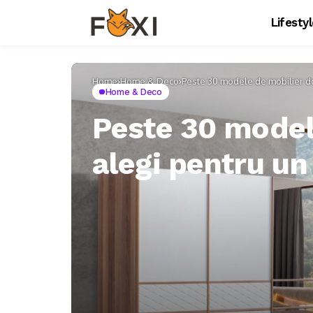
Lifesty
Home
Home & Deco
Peste 30 modele de mobilier do
Home & Deco
Peste 30 model
alegi pentru un