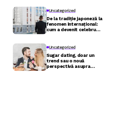
Uncategorized
De la tradiție japoneză la
fenomen internațional:
cum a devenit celebru
Nuru masaj în București?
Uncategorized
Sugar dating, doar un
trend sau o nouă
perspectivă asupra
relațiilor?