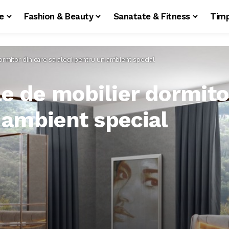
le
Fashion & Beauty
Sanatate & Fitness
Timp
rmitor din care sa alegi pentru un ambient special
e de mobilier dormitor
 ambient special