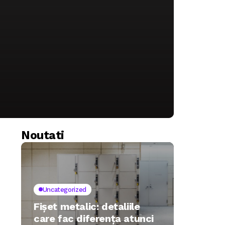
Noutati
Uncategorized
Fișet metalic: detaliile
care fac diferența atunci