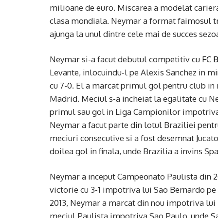
milioane de euro. Miscarea a modelat cariera
clasa mondiala. Neymar a format faimosul tr
ajunga la unul dintre cele mai de succes sezo
Neymar si-a facut debutul competitiv cu
FC 
Levante, inlocuindu-l pe Alexis Sanchez in m
cu 7-0. El a marcat primul gol pentru club in 
Madrid. Meciul s-a incheiat la egalitate cu 
primul sau gol in Liga Campionilor impotriva
Neymar a facut parte din lotul Braziliei pent
meciuri consecutive si a fost desemnat Jucator
doilea gol in finala, unde Brazilia a invins S
Neymar a inceput Campeonato Paulista din 20
victorie cu 3-1 impotriva lui Sao Bernardo pe 
2013, Neymar a marcat din nou impotriva lui B
meciul Paulista impotriva Sao Paulo, unde Sa