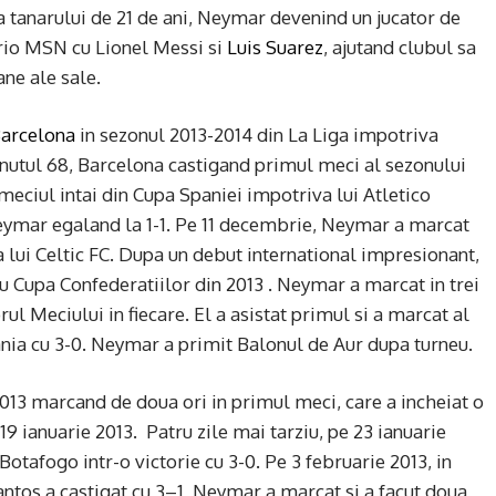
 tanarului de 21 de ani, Neymar devenind un jucator de
io MSN cu Lionel Messi si
Luis Suarez
, ajutand clubul sa
ane ale sale.
Barcelona
in sezonul 2013-2014 din La Liga impotriva
inutul 68, Barcelona castigand primul meci al sezonului
meciul intai din Cupa Spaniei impotriva lui Atletico
Neymar egaland la 1-1. Pe 11 decembrie, Neymar a marcat
 lui Celtic FC. Dupa un debut international impresionant,
ru Cupa Confederatiilor din 2013 . Neymar a marcat in trei
ul Meciului in fiecare. El a asistat primul si a marcat al
pania cu 3-0. Neymar a primit Balonul de Aur dupa turneu.
13 marcand de doua ori in primul meci, care a incheiat o
19 ianuarie 2013. Patru zile mai tarziu, pe 23 ianuarie
otafogo intr-o victorie cu 3-0. Pe 3 februarie 2013, in
ntos a castigat cu 3–1, Neymar a marcat si a facut doua