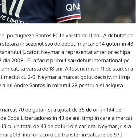
pei portugheze Santos FC la varsta de 11 ani. A debutat pe
a stelara in sezonul sau de debut, marcand 14 goluri in 48
tanarului jucator. Neymar a reprezentat anterior echipa
 din 2009 . El a facut primul sau debut international pe
mical, la varsta de 18 ani. A fost numit in 11 de start si a
gat meciul cu 2-0, Neymar a marcat golul decisiv, in timp
re a lui Andre Santos in minutul 28 pentru a-si asigura
marcat 70 de goluri si a ajutat de 35 de ori in 134 de
lu de Copa Libertadores in 43 de ani, timp in care a marcat
-13 cu un total de 43 de goluri din cariera. Neymar Jr. s-a
ai 2013, intr-un acord de transfer in valoare de 57,1