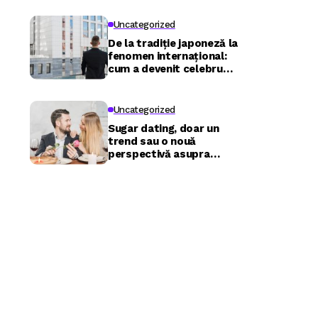
Uncategorized
De la tradiție japoneză la
fenomen internațional:
cum a devenit celebru
Nuru masaj în București?
Uncategorized
Sugar dating, doar un
trend sau o nouă
perspectivă asupra
relațiilor?