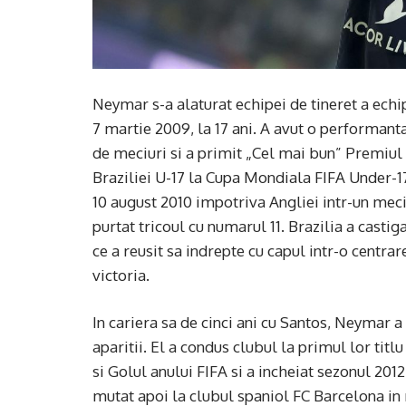
Neymar s-a alaturat echipei de tineret a echi
7 martie 2009, la 17 ani. A avut o performant
de meciuri si a primit „Cel mai bun” Premiul 
Braziliei U-17 la Cupa Mondiala FIFA Under-17
10 august 2010 impotriva Angliei intr-un meci a
purtat tricoul cu numarul 11. Brazilia a casti
ce a reusit sa indrepte cu capul intr-o centra
victoria.
In cariera sa de cinci ani cu Santos, Neymar a 
aparitii. El a condus clubul la primul lor tit
si Golul anului FIFA si a incheiat sezonul 2012
mutat apoi la clubul spaniol FC Barcelona in m