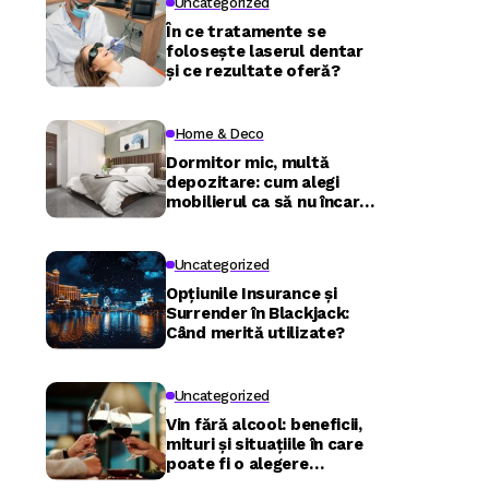
Uncategorized
În ce tratamente se
folosește laserul dentar
și ce rezultate oferă?
Home & Deco
Dormitor mic, multă
depozitare: cum alegi
mobilierul ca să nu încarci
camera
Uncategorized
Opțiunile Insurance și
Surrender în Blackjack:
Când merită utilizate?
Uncategorized
Vin fără alcool: beneficii,
mituri și situațiile în care
poate fi o alegere
inspirată