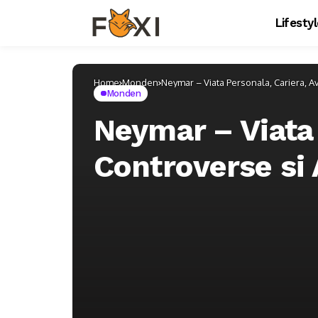
Lifesty
Home
Monden
Neymar – Viata Personala, Cariera, Av
Monden
Neymar – Viata 
Controverse si 