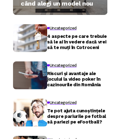
când alegi un model nou
Uncategorized
4 aspecte pe care trebuie
să le ai în vedere dacă vrei
să te muți în Cotroceni
Uncategorized
Riscuri și avantaje ale
jocului la video poker în
cazinourile din România
Uncategorized
Te pot ajuta cunoștințele
despre pariurile pe fotbal
să pariezi pe eFootball?