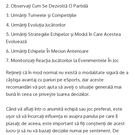
Observați Cum Se Dezvoltă O Partidă
Urmăriți Turneele și Competițiile
Urmăriți Evoluția Jucătorilor
Urmăriți Strategiile Echipelor și Modul în Care Acestea
Evoluează
Urmăriți Echipele În Meciuri Anterioare
Monitorizați Reacția Jucătorilor la Evenimentele În Joc
Rețineți că în mod normal nu există o modalitate sigură de a
câștiga avantaj cu pariuri pe eSports, dar aceste
recomandări vă pot ajuta să aveți o situație generală mai
bună în ceea ce privește luarea deciziilor.
Când vă aflați într-o anumită echipă sau joc preferat, este
ușor să vă încurcați influența ei asupra pariului pe care îl
plasați; de aceea, este important să fiți conștienți de acest
lucru și să nu vă bazați deciziile numai pe sentiment. De