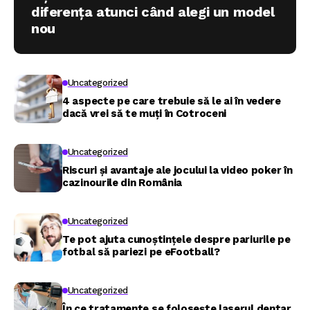
diferența atunci când alegi un model
nou
Uncategorized
4 aspecte pe care trebuie să le ai în vedere
dacă vrei să te muți în Cotroceni
Uncategorized
Riscuri și avantaje ale jocului la video poker în
cazinourile din România
Uncategorized
Te pot ajuta cunoștințele despre pariurile pe
fotbal să pariezi pe eFootball?
Uncategorized
În ce tratamente se folosește laserul dentar