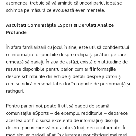
asemenea, trebuie să vă amintiți că uneori pariul ideal se
schimbă pe măsură ce evoluează evenimentele.
Ascultați Comunitățile ESport și Derulați Analize
Profunde
În afara familiarizării cu jocul în sine, este util să confidentului
cu informațiile disponibile despre echipa și jucătorii pe care
urmează să pariați. În ziua de astăzi, există o multitudine de
resurse disponibile pentru pariori cum ar fi informațiile
despre schimburile din echipe și detalii despre jucători și
cum se ridică personalitatea lor în topurile de performanță și
ratinguri.
Pentru pariorii noi, poate fi util să bageți de seamă
comunitățile eSports – de exemplu, redditurile – deoarece
acestea pot fi o sursă excelentă de informații și discuții
despre pariuri care vă pot ajuta să luați decizii informate. În
mod similar, pariorii aflați în căutarea unor câștiguri mai mari