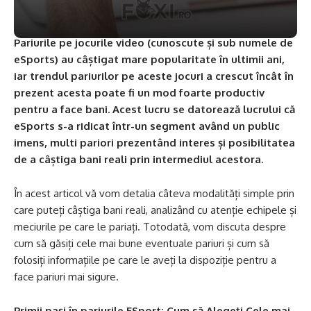
Pariurile pe jocurile video (cunoscute și sub numele de
eSports) au câștigat mare popularitate în ultimii ani,
iar trendul pariurilor pe aceste jocuri a crescut încât în
prezent acesta poate fi un mod foarte productiv
pentru a face bani. Acest lucru se datorează lucrului că
eSports s-a ridicat într-un segment având un public
imens, multi pariori prezentând interes și posibilitatea
de a câștiga bani reali prin intermediul acestora.
În acest articol vă vom detalia câteva modalități simple prin
care puteți câștiga bani reali, analizând cu atenție echipele și
meciurile pe care le pariați. Totodată, vom discuta despre
cum să găsiți cele mai bune eventuale pariuri și cum să
folosiți informațiile pe care le aveți la dispoziție pentru a
face pariuri mai sigure.
Primii pași în pariurile ESport: Cum să Alegeți Cele mai