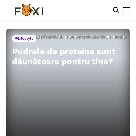
Home
Lifestyle
Pudrele de proteine ​​sunt dăunătoare pentru
Lifestyle
tine?
Pudrele de proteine ​​sunt
dăunătoare pentru tine?