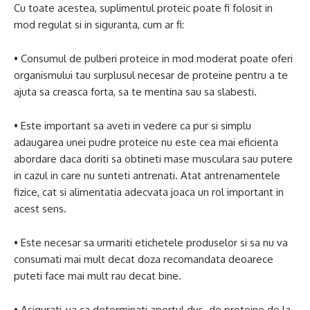
Cu toate acestea, suplimentul proteic poate fi folosit in
mod regulat si in siguranta, cum ar fi:
• Consumul de pulberi proteice in mod moderat poate oferi
organismului tau surplusul necesar de proteine ​​pentru a te
ajuta sa creasca forta, sa te mentina sau sa slabesti.
• Este important sa aveti in vedere ca pur si simplu
adaugarea unei pudre proteice nu este cea mai eficienta
abordare daca doriti sa obtineti mase musculara sau putere
in cazul in care nu sunteti antrenati. Atat antrenamentele
fizice, cat si alimentatia adecvata joaca un rol important in
acest sens.
• Este necesar sa urmariti etichetele produselor si sa nu va
consumati mai mult decat doza recomandata deoarece
puteti face mai mult rau decat bine.
• Asigurati-va ca determinati aportul dvs. de proteine ​​de la