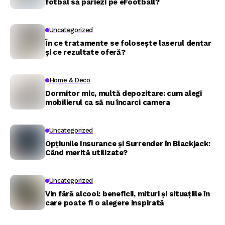
fotbal să pariezi pe eFootball?
Uncategorized
În ce tratamente se folosește laserul dentar
și ce rezultate oferă?
Home & Deco
Dormitor mic, multă depozitare: cum alegi
mobilierul ca să nu încarci camera
Uncategorized
Opțiunile Insurance și Surrender în Blackjack:
Când merită utilizate?
Uncategorized
Vin fără alcool: beneficii, mituri și situațiile în
care poate fi o alegere inspirată