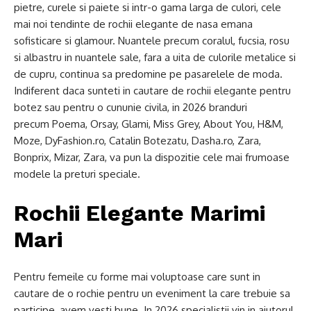
pietre, curele si paiete si intr-o gama larga de culori, cele
mai noi tendinte de rochii elegante de nasa emana
sofisticare si glamour. Nuantele precum coralul, fucsia, rosu
si albastru in nuantele sale, fara a uita de culorile metalice si
de cupru, continua sa predomine pe pasarelele de moda.
Indiferent daca sunteti in cautare de rochii elegante pentru
botez sau pentru o cununie civila, in 2026 branduri
precum Poema, Orsay, Glami, Miss Grey, About You, H&M,
Moze, DyFashion.ro, Catalin Botezatu, Dasha.ro, Zara,
Bonprix, Mizar, Zara, va pun la dispozitie cele mai frumoase
modele la preturi speciale.
Rochii Elegante Marimi
Mari
Pentru femeile cu forme mai voluptoase care sunt in
cautare de o rochie pentru un eveniment la care trebuie sa
participe, avem vesti bune. In 2026 specialistii vin in ajutorul