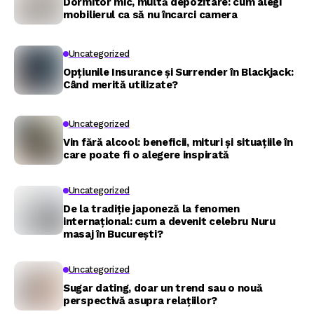
Dormitor mic, multă depozitare: cum alegi
mobilierul ca să nu încarci camera
Uncategorized
Opțiunile Insurance și Surrender în Blackjack:
Când merită utilizate?
Uncategorized
Vin fără alcool: beneficii, mituri și situațiile în
care poate fi o alegere inspirată
Uncategorized
De la tradiție japoneză la fenomen
internațional: cum a devenit celebru Nuru
masaj în București?
Uncategorized
Sugar dating, doar un trend sau o nouă
perspectivă asupra relațiilor?