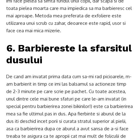
imi face pielea sa simta fundul unui copil, dar scapa si de
toata pielea moarta care ma impiedica sa ma barbieresc cel
mai aproape. Metoda mea preferata de exfoliere este
utilizarea unui scrub cu zahar, deoarece este rapid, usor si
face cea mai mica mizerie.
6. Barbiereste la sfarsitul
dusului
De cand am invatat prima data cum sa-mi rad picioarele, m-
am barbierit in timp ce imi las balsamul sa actioneze timp
de 2-3 minute pe care scrie pe pachet. Cu toate acestea,
unul dintre cele mai bune sfaturi pe care le-am invatat (in
special pentru barbierirea zonei bikinilor!) este ca barbierirea
mea sa fie ultimul pas in dus. Apa fierbinte si aburul de la
dus iti deschid incet porii si curata stratul superior al pielii,
asa ca barbierirea dupa ce aburul a avut sansa de a-si face
treaba te asigura ca te apropii cat mai mult de foliculii de