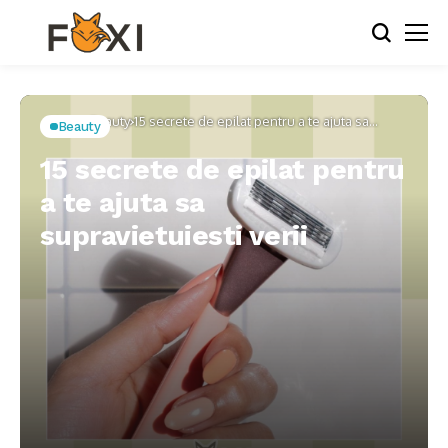
Home
Beauty
15 secrete de epilat pentru a te ajuta sa
Beauty
supravietuiesti verii
15 secrete de epilat pentru
a te ajuta sa
supravietuiesti verii