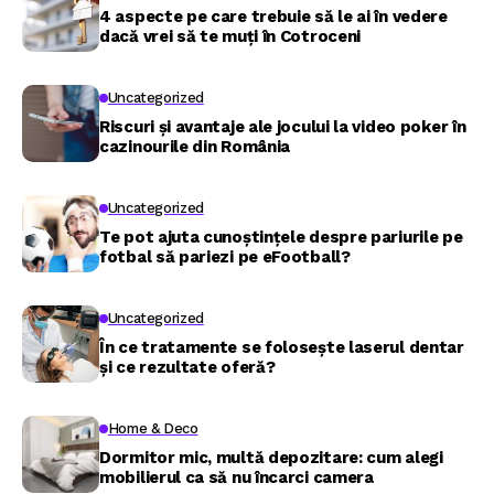
4 aspecte pe care trebuie să le ai în vedere
dacă vrei să te muți în Cotroceni
Uncategorized
Riscuri și avantaje ale jocului la video poker în
cazinourile din România
Uncategorized
Te pot ajuta cunoștințele despre pariurile pe
fotbal să pariezi pe eFootball?
Uncategorized
În ce tratamente se folosește laserul dentar
și ce rezultate oferă?
Home & Deco
Dormitor mic, multă depozitare: cum alegi
mobilierul ca să nu încarci camera