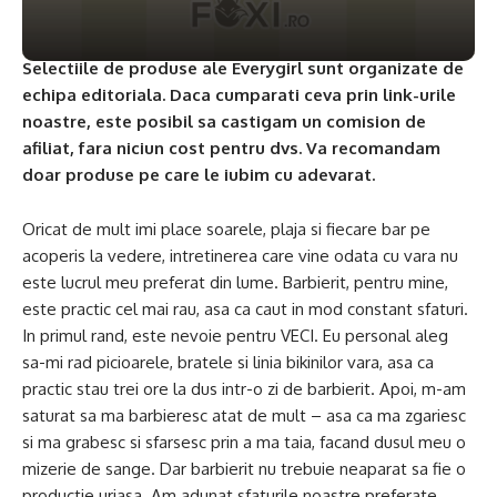
Selectiile de produse ale Everygirl sunt organizate de
echipa editoriala. Daca cumparati ceva prin link-urile
noastre, este posibil sa castigam un comision de
afiliat, fara niciun cost pentru dvs. Va recomandam
doar produse pe care le iubim cu adevarat.
Oricat de mult imi place soarele, plaja si fiecare bar pe
acoperis la vedere, intretinerea care vine odata cu vara nu
este lucrul meu preferat din lume. Barbierit, pentru mine,
este practic cel mai rau, asa ca caut in mod constant sfaturi.
In primul rand, este nevoie pentru VECI. Eu personal aleg
sa-mi rad picioarele, bratele si linia bikinilor vara, asa ca
practic stau trei ore la dus intr-o zi de barbierit. Apoi, m-am
saturat sa ma barbieresc atat de mult – asa ca ma zgariesc
si ma grabesc si sfarsesc prin a ma taia, facand dusul meu o
mizerie de sange. Dar barbierit nu trebuie neaparat sa fie o
productie uriasa. Am adunat sfaturile noastre preferate