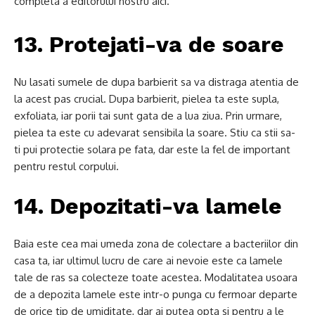
completa a editorului nostru aici.
13. Protejati-va de soare
Nu lasati sumele de dupa barbierit sa va distraga atentia de
la acest pas crucial. Dupa barbierit, pielea ta este supla,
exfoliata, iar porii tai sunt gata de a lua ziua. Prin urmare,
pielea ta este cu adevarat sensibila la soare. Stiu ca stii sa-
ti pui protectie solara pe fata, dar este la fel de important
pentru restul corpului.
14. Depozitati-va lamele
Baia este cea mai umeda zona de colectare a bacteriilor din
casa ta, iar ultimul lucru de care ai nevoie este ca lamele
tale de ras sa colecteze toate acestea. Modalitatea usoara
de a depozita lamele este intr-o punga cu fermoar departe
de orice tip de umiditate, dar ai putea opta si pentru a le