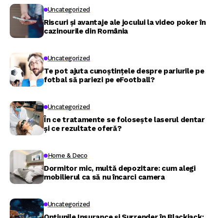
Uncategorized
Riscuri și avantaje ale jocului la video poker în
cazinourile din România
Uncategorized
Te pot ajuta cunoștințele despre pariurile pe
fotbal să pariezi pe eFootball?
Uncategorized
În ce tratamente se folosește laserul dentar
și ce rezultate oferă?
Home & Deco
Dormitor mic, multă depozitare: cum alegi
mobilierul ca să nu încarci camera
Uncategorized
Opțiunile Insurance și Surrender în Blackjack: