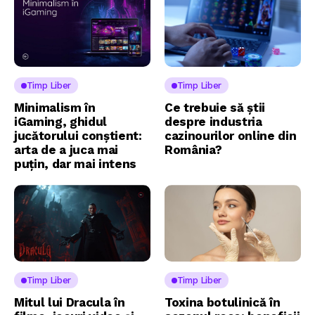
Timp Liber
Timp Liber
Minimalism în
Ce trebuie să știi
iGaming, ghidul
despre industria
jucătorului conștient:
cazinourilor online din
arta de a juca mai
România?
puțin, dar mai intens
Timp Liber
Timp Liber
Mitul lui Dracula în
Toxina botulinică în