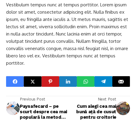
Vestibulum tempus nunc at tempus porttitor. Lorem ipsum
dolor sit amet, consectetur adipiscing elit. Nulla finibus ex
ipsum, eu fringilla ante iaculis a. Ut metus mauris, sagittis et
lectus sit amet, viverra sollicitudin enim. Proin maximus est
in nulla auctor tincidunt. Nunc lacinia enim at orci tempor,
volutpat tincidunt purus convallis. Nullam fringilla, tortor
convallis venenatis congue, massa nisl feugiat nisl, in ornare
libero leo vel ex. Vestibulum tempus nunc at tempus
porttitor.
Previous Post
Next Post
Paysafecard – pe
Cum alegi cea mai
scurt despre cea mai
bună ață de cusut
populară la metodă
pentru croitorie
de plată din România