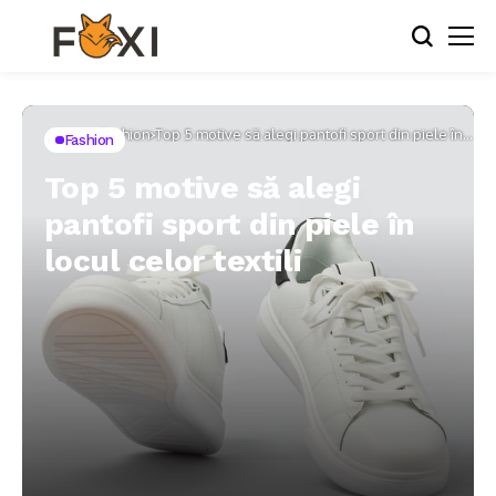
Home
Fashion
Top 5 motive să alegi pantofi sport din piele în
Fashion
locul celor textili
Top 5 motive să alegi
pantofi sport din piele în
locul celor textili