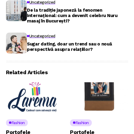
Uncategorized
De la tradiție japoneză la fenomen
internațional: cum a devenit celebru Nuru
masaj în București?
Uncategorized
Sugar dating, doar un trend sau o nouă
perspectivă asupra relațiilor?
Related Articles
Fashion
Fashion
Portofele
Portofele