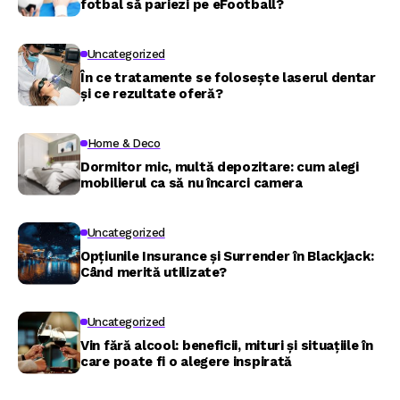
fotbal să pariezi pe eFootball?
Uncategorized
În ce tratamente se folosește laserul dentar
și ce rezultate oferă?
Home & Deco
Dormitor mic, multă depozitare: cum alegi
mobilierul ca să nu încarci camera
Uncategorized
Opțiunile Insurance și Surrender în Blackjack:
Când merită utilizate?
Uncategorized
Vin fără alcool: beneficii, mituri și situațiile în
care poate fi o alegere inspirată