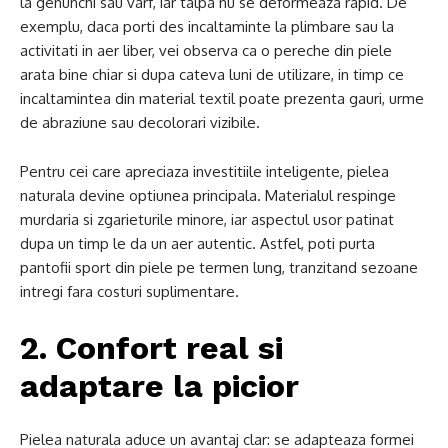
la genunchi sau varf, iar talpa nu se deformeaza rapid. De
exemplu, daca porti des incaltaminte la plimbare sau la
activitati in aer liber, vei observa ca o pereche din piele
arata bine chiar si dupa cateva luni de utilizare, in timp ce
incaltamintea din material textil poate prezenta gauri, urme
de abraziune sau decolorari vizibile.
Pentru cei care apreciaza investitiile inteligente, pielea
naturala devine optiunea principala. Materialul respinge
murdaria si zgarieturile minore, iar aspectul usor patinat
dupa un timp le da un aer autentic. Astfel, poti purta
pantofii sport din piele pe termen lung, tranzitand sezoane
intregi fara costuri suplimentare.
2. Confort real si
adaptare la picior
Pielea naturala aduce un avantaj clar: se adapteaza formei