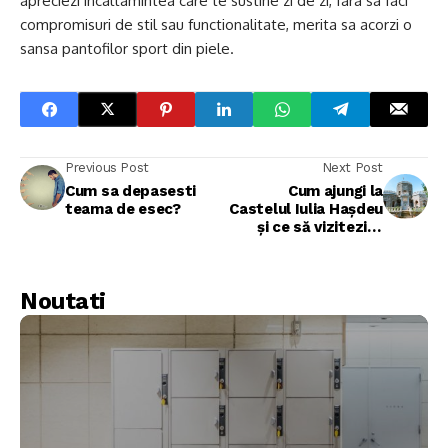
apreciezi incaltamintea care te sustine zi de zi, fara sa faci
compromisuri de stil sau functionalitate, merita sa acorzi o
sansa pantofilor sport din piele.
Previous Post
Next Post
Cum sa depasesti
Cum ajungi la
teama de esec?
Castelul Iulia Hașdeu
și ce să vizitezi în
împrejurimi?
Noutati