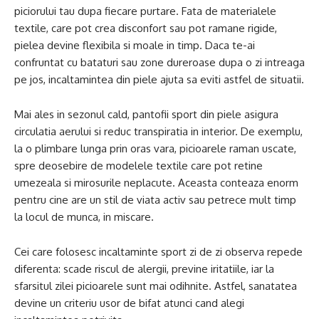
piciorului tau dupa fiecare purtare. Fata de materialele
textile, care pot crea disconfort sau pot ramane rigide,
pielea devine flexibila si moale in timp. Daca te-ai
confruntat cu bataturi sau zone dureroase dupa o zi intreaga
pe jos, incaltamintea din piele ajuta sa eviti astfel de situatii.
Mai ales in sezonul cald, pantofii sport din piele asigura
circulatia aerului si reduc transpiratia in interior. De exemplu,
la o plimbare lunga prin oras vara, picioarele raman uscate,
spre deosebire de modelele textile care pot retine
umezeala si mirosurile neplacute. Aceasta conteaza enorm
pentru cine are un stil de viata activ sau petrece mult timp
la locul de munca, in miscare.
Cei care folosesc incaltaminte sport zi de zi observa repede
diferenta: scade riscul de alergii, previne iritatiile, iar la
sfarsitul zilei picioarele sunt mai odihnite. Astfel, sanatatea
devine un criteriu usor de bifat atunci cand alegi