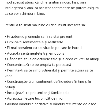
mod special atunci când ne simtim singuri. Insa, prin
înțelegerea și analiza acestor sentimente ne putem asigura
ca se vor schimba in bine.
Pentru a te simti mai bine cu tine insuti, incearca sa:
• Fii autentic și oriunde sa fii sa stai prezent
• Explica-ti sentimentele și realizarile
• Fii mai constient cu activitatile pe care le intretii
• Accepta sentimentele li și emotions
• Gândeste-te la obiectivele tale și la ceea ce vrei sa atingi
• Concentrează-te pe propria ta persoană
• Permite-ti sa te simti vulnerabil și permite altora sa te
vada
• Construiește-ti un sentiment de încredere în tine și în
ceilalți
• Încurajează-te prietenilor și familiei tale
• Apreciaza fiecare lucruri cât de mici
• Alunga gândurile negative și gânduri recurrente de eșec