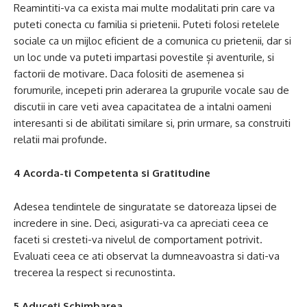
Reamintiti-va ca exista mai multe modalitati prin care va
puteti conecta cu familia si prietenii. Puteti folosi retelele
sociale ca un mijloc eficient de a comunica cu prietenii, dar si
un loc unde va puteti impartasi povestile și aventurile, si
factorii de motivare. Daca folositi de asemenea si
forumurile, incepeti prin aderarea la grupurile vocale sau de
discutii in care veti avea capacitatea de a intalni oameni
interesanti si de abilitati similare si, prin urmare, sa construiti
relatii mai profunde.
4 Acorda-ti Competenta si Gratitudine
Adesea tendintele de singuratate se datoreaza lipsei de
incredere in sine. Deci, asigurati-va ca apreciati ceea ce
faceti si cresteti-va nivelul de comportament potrivit.
Evaluati ceea ce ati observat la dumneavoastra si dati-va
trecerea la respect si recunostinta.
5 Aduceți Schimbarea