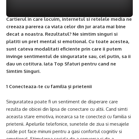
Cartierul in care locuim, internetul si retelele media ne
creeaza parerea ca viata celor din jur arata mai bine
decat a noastra. Rezultatul? Ne simtim singuri si
platiti un pret mental si emotional. Cu toate acestea,
sunt cateva modalitati eficiente prin care ii putem
invinge sentimentul de singuratate sau, cel putin, sa ii
dau un cotitura. Iata Top Sfaturi pentru cand ne
Simtim Singuri.
1 Conecteaza-te cu familia și prietenii
Singuratatea poate fi un sentiment de disperare care
rezulta de obicei din lipsa de conectare cu altii. Cand simti
aceasta stare emotiva, incearca sa te conectezi cu familia si
prietenii. Apelurile telefonice, sunetele de ziua si mesajele
calde pot face minuni pentru a gasi confortul cognitiv si
emotional. Stimularea sociala de a conversa si de a