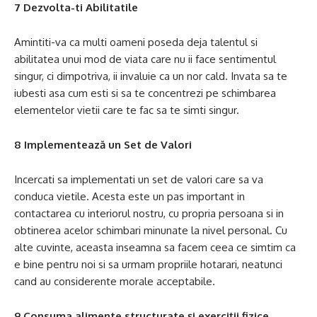
7 Dezvolta-ti Abilitatile
Amintiti-va ca multi oameni poseda deja talentul si
abilitatea unui mod de viata care nu ii face sentimentul
singur, ci dimpotriva, ii invaluie ca un nor cald. Invata sa te
iubesti asa cum esti si sa te concentrezi pe schimbarea
elementelor vietii care te fac sa te simti singur.
8 Implementează un Set de Valori
Incercati sa implementati un set de valori care sa va
conduca vietile. Acesta este un pas important in
contactarea cu interiorul nostru, cu propria persoana si in
obtinerea acelor schimbari minunate la nivel personal. Cu
alte cuvinte, aceasta inseamna sa facem ceea ce simtim ca
e bine pentru noi si sa urmam propriile hotarari, neatunci
cand au considerente morale acceptabile.
9 Consuma alimente structurate și exerciții fizice