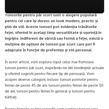
Tunsorile pentru păr scurt sunt o alegere populară
pentru cei care își doresc un look modern, practic și
plin de stil. Aceste tunsori pot evidenția trăsăturile
feței, oferind în același timp versatilitate și ușurință în
îngrijire. Indiferent de vârstă sau formă a feței, există o
mulțime de opțiuni de tunsori par scurt care pot fi
adaptate în funcție de preferințe și stil personal.
În acest articol, vom explora topul celor mai frumoase
tunsori pentru păr scurt, inspirându-ne din tendințele actuale
și oferind sugestii pentru fiecare tip de persoană. Vom
acoperi diverse categorii, inclusiv tunsori potrivite pentru
femei de peste 45 de ani, tunsori pentru femei de peste 50
de ani, tunsori pentru femei în general și tunsori pentru
bărbați.
Pentru femeile cu fața rotundă, vom explora tunsori care