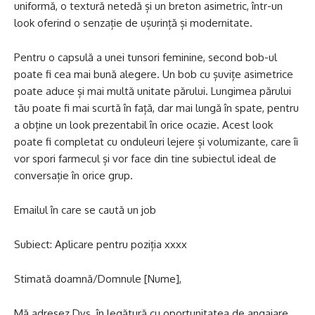
uniformă, o textură netedă și un breton asimetric, într-un
look oferind o senzație de ușurință și modernitate.
Pentru o capsulă a unei tunsori feminine, second bob-ul
poate fi cea mai bună alegere. Un bob cu șuvițe asimetrice
poate aduce și mai multă unitate părului. Lungimea părului
tău poate fi mai scurtă în față, dar mai lungă în spate, pentru
a obține un look prezentabil în orice ocazie. Acest look
poate fi completat cu onduleuri lejere și volumizante, care îi
vor spori farmecul și vor face din tine subiectul ideal de
conversație în orice grup.
Emailul în care se caută un job
Subiect: Aplicare pentru poziția xxxx
Stimată doamnă/Domnule [Nume],
Mă adresez Dvs. în legătură cu oportunitatea de angajare