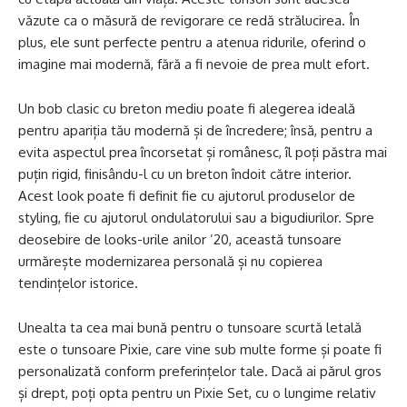
văzute ca o măsură de revigorare ce redă strălucirea. În
plus, ele sunt perfecte pentru a atenua ridurile, oferind o
imagine mai modernă, fără a fi nevoie de prea mult efort.
Un bob clasic cu breton mediu poate fi alegerea ideală
pentru apariția tău modernă și de încredere; însă, pentru a
evita aspectul prea încorsetat și românesc, îl poți păstra mai
puțin rigid, finisându-l cu un breton îndoit către interior.
Acest look poate fi definit fie cu ajutorul produselor de
styling, fie cu ajutorul ondulatorului sau a bigudiurilor. Spre
deosebire de looks-urile anilor ’20, această tunsoare
urmărește modernizarea personală și nu copierea
tendințelor istorice.
Unealta ta cea mai bună pentru o tunsoare scurtă letală
este o tunsoare Pixie, care vine sub multe forme și poate fi
personalizată conform preferințelor tale. Dacă ai părul gros
și drept, poți opta pentru un Pixie Set, cu o lungime relativ