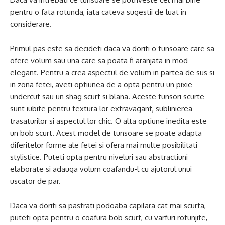
pentru o fata rotunda, iata cateva sugestii de luat in
considerare.
Primul pas este sa decideti daca va doriti o tunsoare care sa
ofere volum sau una care sa poata fi aranjata in mod
elegant. Pentru a crea aspectul de volum in partea de sus si
in zona fetei, aveti optiunea de a opta pentru un pixie
undercut sau un shag scurt si blana. Aceste tunsori scurte
sunt iubite pentru textura lor extravagant, sublinierea
trasaturilor si aspectul lor chic. O alta optiune inedita este
un bob scurt. Acest model de tunsoare se poate adapta
diferitelor forme ale fetei si ofera mai multe posibilitati
stylistice. Puteti opta pentru niveluri sau abstractiuni
elaborate si adauga volum coafandu-l cu ajutorul unui
uscator de par.
Daca va doriti sa pastrati podoaba capilara cat mai scurta,
puteti opta pentru o coafura bob scurt, cu varfuri rotunjite,