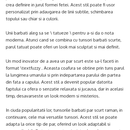
crea definire in jurul formei fetei. Acest stil poate fi usor
personalizat prin adaugarea de linii subtile, schimbarea
topului sau chiar si a culorii.
Unii barbati aleg sa se \ tatueze \ pentru a-si da o nota
moderna. Atunci cand se combina cu tunsori barbati scurte,
parul tatuat poate oferi un look mai sculptat si mai definit.
Un mod inovator de a avea un par scurt este sa-l faceti in
format \textfuzzy . Aceasta coafura se obtine prin tuns parul
la lungimea umarului si prin indepartarea parului din partea
din fata a capului. Acest stil a devenit popular datorita
faptului ca ofera o senzatie relaxata si jucausa, dar in acelasi
timp, desavarseste un look modern si misterios.
In ciuda popularitatii lor, tunsorile barbati par scurt raman, in
continuare, cele mai versatile tunsori. Acest stil se poate
adapta la orice tip de par, oferind un look adaptabil si