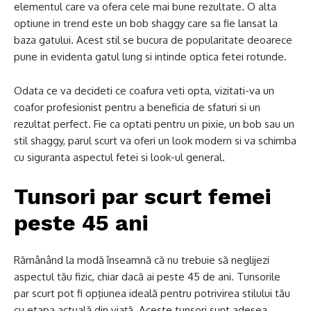
elementul care va ofera cele mai bune rezultate. O alta
optiune in trend este un bob shaggy care sa fie lansat la
baza gatului. Acest stil se bucura de popularitate deoarece
pune in evidenta gatul lung si intinde optica fetei rotunde.
Odata ce va decideti ce coafura veti opta, vizitati-va un
coafor profesionist pentru a beneficia de sfaturi si un
rezultat perfect. Fie ca optati pentru un pixie, un bob sau un
stil shaggy, parul scurt va oferi un look modern si va schimba
cu siguranta aspectul fetei si look-ul general.
Tunsori par scurt femei
peste 45 ani
Rămânând la modă înseamnă că nu trebuie să neglijezi
aspectul tău fizic, chiar dacă ai peste 45 de ani. Tunsorile
par scurt pot fi opţiunea ideală pentru potrivirea stilului tău
cu etapa actuală din viață. Aceste tunsori sunt adesea