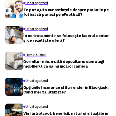
Uncategorized
Te pot ajuta cunoștințele despre pariurile pe
fotbal să pariezi pe eFootball?
Uncategorized
În ce tratamente se folosește laserul dentar
și ce rezultate oferă?
Home & Deco
Dormitor mic, multă depozitare: cum alegi
mobilierul ca să nu încarci camera
Uncategorized
Opțiunile Insurance și Surrender în Blackjack:
Când merită utilizate?
Uncategorized
Vin fără alcool: beneficii, mituri și situațiile în