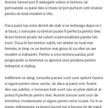
Aceste tunsori pot fi adaugate volum si textura, iar
persoanele cu parul des si masiv le pot purta in cutii stranse
pentru un look modern si chic.
Daca parul tau este destul de slab si se incheaga dupa ce l-
ai facut, o tunsoare cu breton poate fi perfecta pentru tine.
Acest breton poate da volum si personalitate parului tau
scurt. Daca iti faci breton subtil, vei obtine un look mai
feminin, in timp ce un breton mai grosu iti va oferi un aer
modern si indraznet. Pentru a crea textura parului, poti
jongla putin cu bretonul cu ajutorul unor produse pentru
indreptat si styling.
Indiferent ce alegi, tunsorile parului scurt sunt optiuni clasice
si sigure pentru orice varsta. Iar daca ai parul cret, foarte
des sau subtire, o tunsoare bob scurt sau un pixie delicat ar
putea fi perfecte pentru tine. Aceste tunsori sunt usor de
intretinut, modernizate si sigure pentru orice ocazie. Fa-ti un
nume, indrazneste sa incerci lucruri noi si bucura-te de parul