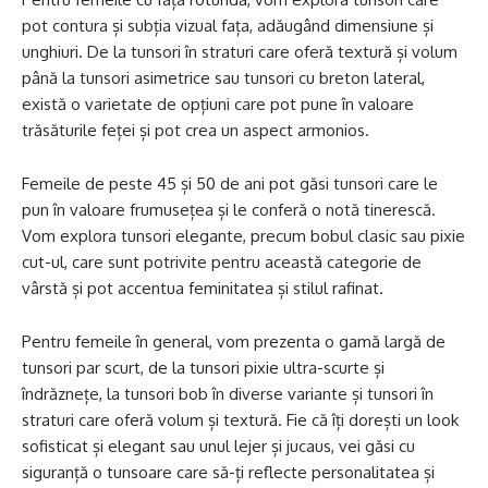
pot contura și subția vizual fața, adăugând dimensiune și
unghiuri. De la tunsori în straturi care oferă textură și volum
până la tunsori asimetrice sau tunsori cu breton lateral,
există o varietate de opțiuni care pot pune în valoare
trăsăturile feței și pot crea un aspect armonios.
Femeile de peste 45 și 50 de ani pot găsi tunsori care le
pun în valoare frumusețea și le conferă o notă tinerescă.
Vom explora tunsori elegante, precum bobul clasic sau pixie
cut-ul, care sunt potrivite pentru această categorie de
vârstă și pot accentua feminitatea și stilul rafinat.
Pentru femeile în general, vom prezenta o gamă largă de
tunsori par scurt, de la tunsori pixie ultra-scurte și
îndrăznețe, la tunsori bob în diverse variante și tunsori în
straturi care oferă volum și textură. Fie că îți dorești un look
sofisticat și elegant sau unul lejer și jucaus, vei găsi cu
siguranță o tunsoare care să-ți reflecte personalitatea și