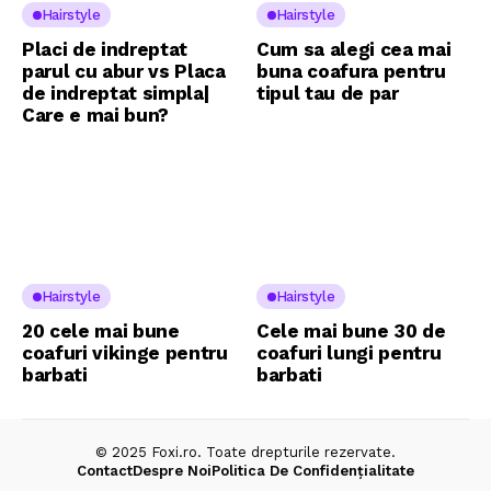
Hairstyle
Hairstyle
Placi de indreptat
Cum sa alegi cea mai
parul cu abur vs Placa
buna coafura pentru
de indreptat simpla|
tipul tau de par
Care e mai bun?
Hairstyle
Hairstyle
20 cele mai bune
Cele mai bune 30 de
coafuri vikinge pentru
coafuri lungi pentru
barbati
barbati
© 2025 Foxi.ro. Toate drepturile rezervate.
Contact
Despre Noi
Politica De Confidențialitate