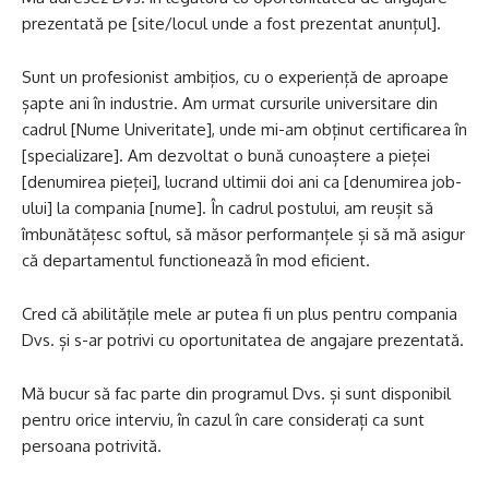
prezentată pe [site/locul unde a fost prezentat anunțul].
Sunt un profesionist ambițios, cu o experiență de aproape
șapte ani în industrie. Am urmat cursurile universitare din
cadrul [Nume Univeritate], unde mi-am obținut certificarea în
[specializare]. Am dezvoltat o bună cunoaștere a pieței
[denumirea pieței], lucrand ultimii doi ani ca [denumirea job-
ului] la compania [nume]. În cadrul postului, am reușit să
îmbunătățesc softul, să măsor performanțele și să mă asigur
că departamentul functionează în mod eficient.
Cred că abilitățile mele ar putea fi un plus pentru compania
Dvs. și s-ar potrivi cu oportunitatea de angajare prezentată.
Mă bucur să fac parte din programul Dvs. și sunt disponibil
pentru orice interviu, în cazul în care considerați ca sunt
persoana potrivită.