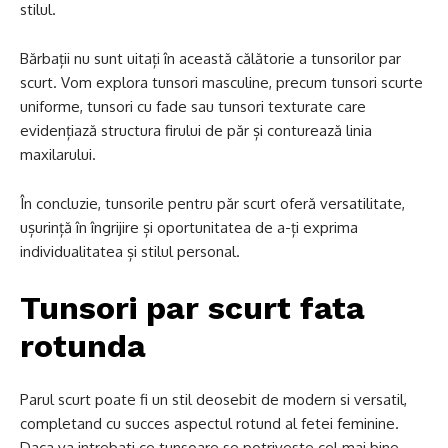
stilul.
Bărbații nu sunt uitați în această călătorie a tunsorilor par
scurt. Vom explora tunsori masculine, precum tunsori scurte
uniforme, tunsori cu fade sau tunsori texturate care
evidențiază structura firului de păr și conturează linia
maxilarului.
În concluzie, tunsorile pentru păr scurt oferă versatilitate,
ușurință în îngrijire și oportunitatea de a-ți exprima
individualitatea și stilul personal.
Tunsori par scurt fata
rotunda
Parul scurt poate fi un stil deosebit de modern si versatil,
completand cu succes aspectul rotund al fetei feminine.
Daca va intrebati ce tunsoare se potriveste cel mai bine