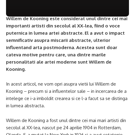
Willem de Kooning este considerat unul dintre cei mai
importanti artisti din secolul al XX-lea, fiind o voce
puternica in lumea artei abstracte. El a avut o impact
semnificativ asupra miscarii abstracte, ulterior
influentand arta postmoderna. Acestea sunt doar
cateva motive pentru care, una dintre marile
personalitati ale artei moderne sunt Willem de
Kooning.
In acest articol, ne vom opri asupra vietii lui Willem de
Kooning – precum si a influentelor sale – in incercarea de a
intelege ce i-a imboldit crearea si ce l-a facut sa se distinga
in lumea abstracta.
Willem de Kooning a fost unul dintre cei mai mari artisti din
secolul al XX-lea, nascut pe 24 aprilie 1904 in Rotterdam,
Olanda. S-a mutat la New York in 1926 si a avut cetatenie