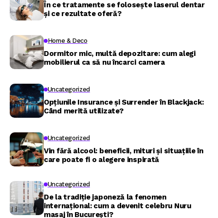
În ce tratamente se folosește laserul dentar
și ce rezultate oferă?
Home & Deco
Dormitor mic, multă depozitare: cum alegi
mobilierul ca să nu încarci camera
Uncategorized
Opțiunile Insurance și Surrender în Blackjack:
Când merită utilizate?
Uncategorized
Vin fără alcool: beneficii, mituri și situațiile în
care poate fi o alegere inspirată
Uncategorized
De la tradiție japoneză la fenomen
internațional: cum a devenit celebru Nuru
masaj în București?