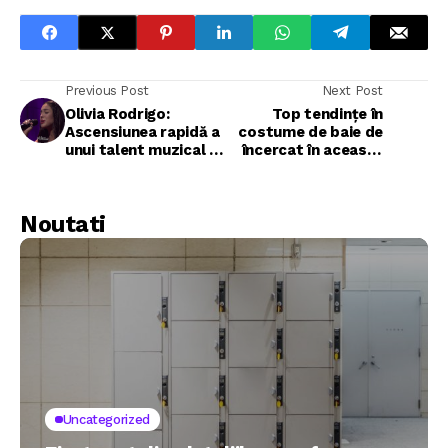
Previous Post
Next Post
Olivia Rodrigo:
Top tendințe în
Ascensiunea rapidă a
costume de baie de
unui talent muzical și
încercat în această
actoricesc
vară
Noutati
Uncategorized