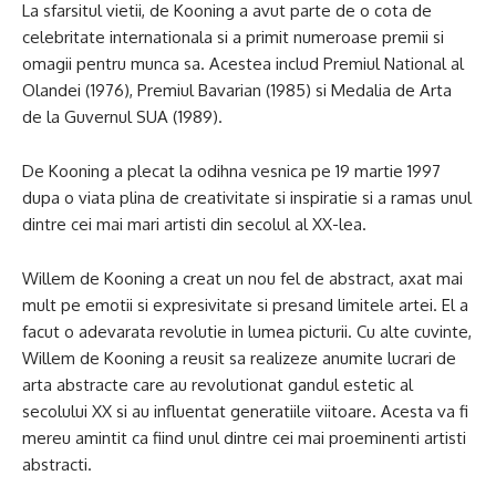
La sfarsitul vietii, de Kooning a avut parte de o cota de
celebritate internationala si a primit numeroase premii si
omagii pentru munca sa. Acestea includ Premiul National al
Olandei (1976), Premiul Bavarian (1985) si Medalia de Arta
de la Guvernul SUA (1989).
De Kooning a plecat la odihna vesnica pe 19 martie 1997
dupa o viata plina de creativitate si inspiratie si a ramas unul
dintre cei mai mari artisti din secolul al XX-lea.
Willem de Kooning a creat un nou fel de abstract, axat mai
mult pe emotii si expresivitate si presand limitele artei. El a
facut o adevarata revolutie in lumea picturii. Cu alte cuvinte,
Willem de Kooning a reusit sa realizeze anumite lucrari de
arta abstracte care au revolutionat gandul estetic al
secolului XX si au influentat generatiile viitoare. Acesta va fi
mereu amintit ca fiind unul dintre cei mai proeminenti artisti
abstracti.