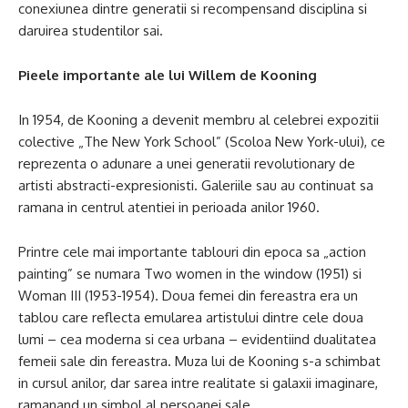
conexiunea dintre generatii si recompensand disciplina si
daruirea studentilor sai.
Pieele importante ale lui Willem de Kooning
In 1954, de Kooning a devenit membru al celebrei expozitii
colective „The New York School” (Scoloa New York-ului), ce
reprezenta o adunare a unei generatii revolutionary de
artisti abstracti-expresionisti. Galeriile sau au continuat sa
ramana in centrul atentiei in perioada anilor 1960.
Printre cele mai importante tablouri din epoca sa „action
painting” se numara Two women in the window (1951) si
Woman III (1953-1954). Doua femei din fereastra era un
tablou care reflecta emularea artistului dintre cele doua
lumi – cea moderna si cea urbana – evidentiind dualitatea
femeii sale din fereastra. Muza lui de Kooning s-a schimbat
in cursul anilor, dar sarea intre realitate si galaxii imaginare,
ramanand un simbol al persoanei sale.