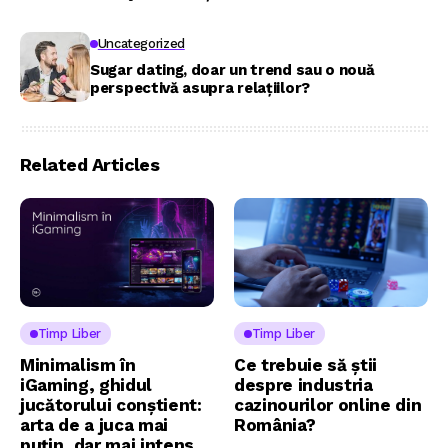
Uncategorized
Sugar dating, doar un trend sau o nouă
perspectivă asupra relațiilor?
Related Articles
Timp Liber
Timp Liber
Minimalism în
Ce trebuie să știi
iGaming, ghidul
despre industria
jucătorului conștient:
cazinourilor online din
arta de a juca mai
România?
puțin, dar mai intens