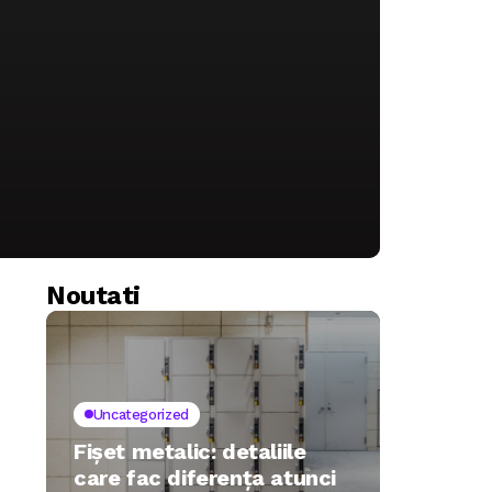
Noutati
Uncategorized
Fișet metalic: detaliile
care fac diferența atunci