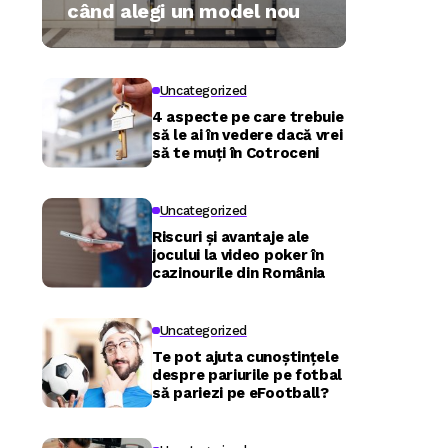
când alegi un model nou
Uncategorized
4 aspecte pe care trebuie
să le ai în vedere dacă vrei
să te muți în Cotroceni
Uncategorized
Riscuri și avantaje ale
jocului la video poker în
cazinourile din România
Uncategorized
Te pot ajuta cunoștințele
despre pariurile pe fotbal
să pariezi pe eFootball?