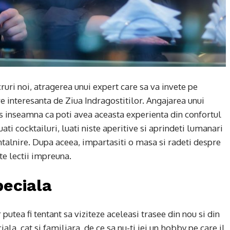
ruri noi, atragerea unui expert care sa va invete pe
re interesanta de Ziua Indragostitilor. Angajarea unui
s inseamna ca poti avea aceasta experienta din confortul
ti cocktailuri, luati niste aperitive si aprindeti lumanari
intalnire. Dupa aceea, impartasiti o masa si radeti despre
te lectii impreuna.
peciala
r putea fi tentant sa viziteze aceleasi trasee din nou si din
ala, cat si familiara, de ce sa nu-ti iei un hobby pe care il