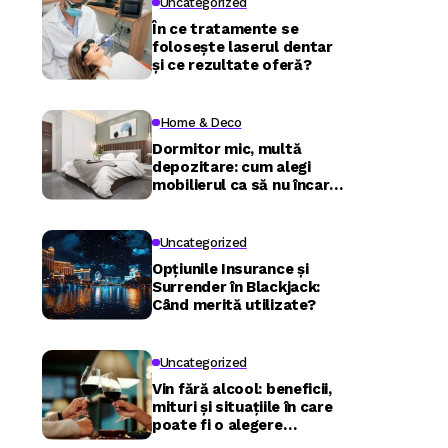
Uncategorized
În ce tratamente se
folosește laserul dentar
și ce rezultate oferă?
Home & Deco
Dormitor mic, multă
depozitare: cum alegi
mobilierul ca să nu încarci
camera
Uncategorized
Opțiunile Insurance și
Surrender în Blackjack:
Când merită utilizate?
Uncategorized
Vin fără alcool: beneficii,
mituri și situațiile în care
poate fi o alegere
inspirată