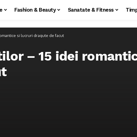
le
Fashion & Beauty
Sanatate & Fitness
Timp
romantice si lucruri dragute de facut
ilor – 15 idei romantic
ut