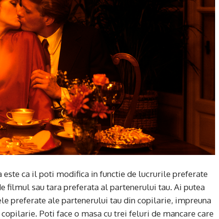
 este ca il poti modifica in functie de lucrurile preferate
 de filmul sau tara preferata al partenerului tau. Ai putea
le preferate ale partenerului tau din copilarie, impreuna
 copilarie. Poti face o masa cu trei feluri de mancare care