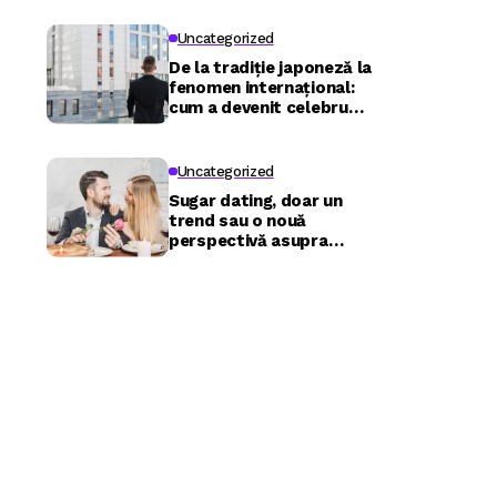
Uncategorized
De la tradiție japoneză la
fenomen internațional:
cum a devenit celebru
Nuru masaj în București?
Uncategorized
Sugar dating, doar un
trend sau o nouă
perspectivă asupra
relațiilor?