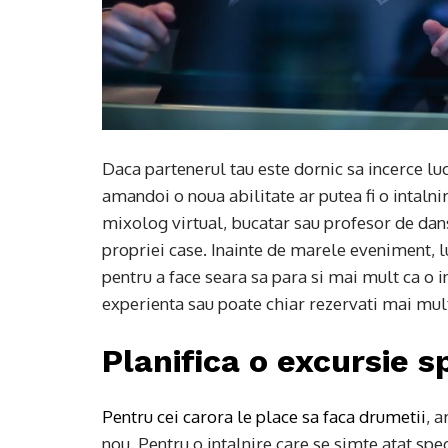
Daca partenerul tau este dornic sa incerce luc
amandoi o noua abilitate ar putea fi o intalni
mixolog virtual, bucatar sau profesor de dan
propriei case. Inainte de marele eveniment, lua
pentru a face seara sa para si mai mult ca o 
experienta sau poate chiar rezervati mai mul
Planifica o excursie s
Pentru cei carora le place sa faca drumetii
, a
nou. Pentru o intalnire care se simte atat speci