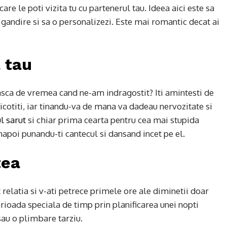
re le poti vizita tu cu partenerul tau. Ideea aici este sa
 gandire si sa o personalizezi. Este mai romantic decat ai
 tau
asca de vremea cand ne-am indragostit? Iti amintesti de
icotiti, iar tinandu-va de mana va dadeau nervozitate si
l sarut
si chiar prima cearta pentru cea mai stupida
apoi punandu-ti cantecul si dansand incet pe el.
tea
 relatia si v-ati petrece primele ore ale diminetii doar
erioada speciala de timp prin planificarea unei nopti
 sau o plimbare tarziu.