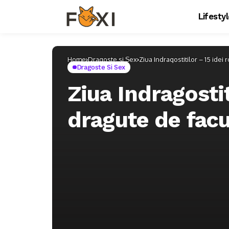
Lifesty
Home
Dragoste si Sex
Ziua Indragostitilor – 15 idei 
Dragoste Si Sex
Ziua Indragostit
dragute de fac