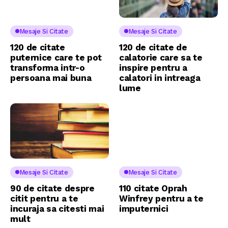
Mesaje Si Citate
Mesaje Si Citate
120 de citate
120 de citate de
puternice care te pot
calatorie care sa te
transforma intr-o
inspire pentru a
persoana mai buna
calatori in intreaga
lume
Mesaje Si Citate
Mesaje Si Citate
90 de citate despre
110 citate Oprah
citit pentru a te
Winfrey pentru a te
incuraja sa citesti mai
imputernici
mult