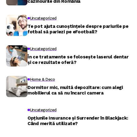
cazinourile din România
Uncategorized
Te pot ajuta cunoștințele despre pariurile pe
fotbal să pariezi pe eFootball?
Uncategorized
În ce tratamente se folosește laserul dentar
și ce rezultate oferă?
Home & Deco
Dormitor mic, multă depozitare: cum alegi
mobilierul ca să nu încarci camera
Uncategorized
Opțiunile Insurance și Surrender în Blackjack:
Când merită utilizate?