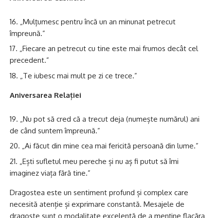
„Mulțumesc pentru încă un an minunat petrecut
împreună.”
„Fiecare an petrecut cu tine este mai frumos decât cel
precedent.”
„Te iubesc mai mult pe zi ce trece.”
Aniversarea Relației
„Nu pot să cred că a trecut deja (numește numărul) ani
de când suntem împreună.”
„Ai făcut din mine cea mai fericită persoană din lume.”
„Ești sufletul meu pereche și nu aș fi putut să îmi
imaginez viața fără tine.”
Dragostea este un sentiment profund și complex care
necesită atenție și exprimare constantă. Mesajele de
dragoste sunt o modalitate excelentă de a menține flacăra