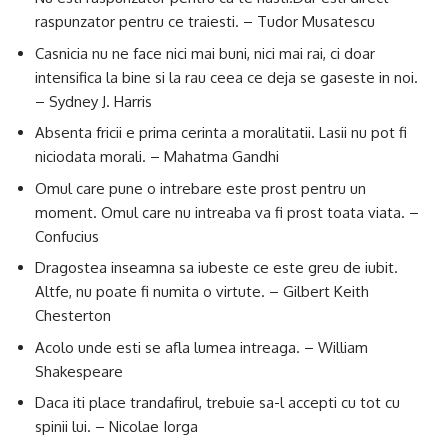
raspunzator pentru ce traiesti. – Tudor Musatescu
Casnicia nu ne face nici mai buni, nici mai rai, ci doar
intensifica la bine si la rau ceea ce deja se gaseste in noi.
– Sydney J. Harris
Absenta fricii e prima cerinta a moralitatii. Lasii nu pot fi
niciodata morali. – Mahatma Gandhi
Omul care pune o intrebare este prost pentru un
moment. Omul care nu intreaba va fi prost toata viata. –
Confucius
Dragostea inseamna sa iubeste ce este greu de iubit.
Altfe, nu poate fi numita o virtute. – Gilbert Keith
Chesterton
Acolo unde esti se afla lumea intreaga. – William
Shakespeare
Daca iti place trandafirul, trebuie sa-l accepti cu tot cu
spinii lui. – Nicolae Iorga