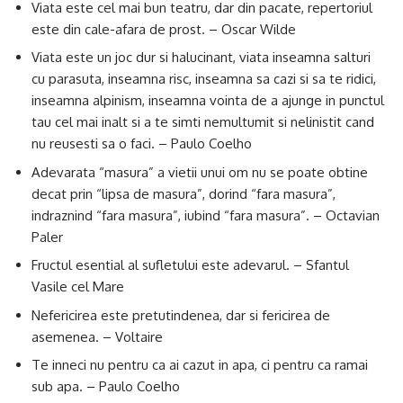
Viata este cel mai bun teatru, dar din pacate, repertoriul
este din cale-afara de prost. – Oscar Wilde
Viata este un joc dur si halucinant, viata inseamna salturi
cu parasuta, inseamna risc, inseamna sa cazi si sa te ridici,
inseamna alpinism, inseamna vointa de a ajunge in punctul
tau cel mai inalt si a te simti nemultumit si nelinistit cand
nu reusesti sa o faci. – Paulo Coelho
Adevarata “masura” a vietii unui om nu se poate obtine
decat prin “lipsa de masura”, dorind “fara masura”,
indraznind “fara masura”, iubind “fara masura”. – Octavian
Paler
Fructul esential al sufletului este adevarul. – Sfantul
Vasile cel Mare
Nefericirea este pretutindenea, dar si fericirea de
asemenea. – Voltaire
Te inneci nu pentru ca ai cazut in apa, ci pentru ca ramai
sub apa. – Paulo Coelho