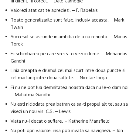
fii diferit, fii corect. – Dale Carnegie
Valorezi atat cat te apreciezi. – F. Rabelais
Toate generalizarile sunt false, inclusiv aceasta. – Mark
Twain
Succesul se ascunde in ambitia de a nu renunta. – Marius
Torok
Fii schimbarea pe care vrei s–o vezi in lume. – Mohandas
Gandhi
Linia dreapta e drumul cel mai scurt intre doua puncte si
cel mai lung intre doua suflete. – Nicolae Iorga
Ei nu ne pot lua demnitatea noastra daca nu le-o dam noi.
– Mahatma Gandhi
Nu esti niciodata prea batran ca sa-ti propui alt tel sau sa
visezi un nou vis. C.S. – Lewis
Viata nu-i decat o suflare. – Katherine Mansfield
Nu poti opri valurile, insa poti invata sa navighezi. – Jon