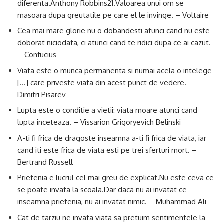
diferenta.Anthony Robbins21.Valoarea unui om se
masoara dupa greutatile pe care el le invinge. – Voltaire
Cea mai mare glorie nu o dobandesti atunci cand nu este
doborat niciodata, ci atunci cand te ridici dupa ce ai cazut.
– Confucius
Viata este o munca permanenta si numai acela o intelege
[…] care priveste viata din acest punct de vedere. –
Dimitri Pisarev
Lupta este o conditie a vietii: viata moare atunci cand
lupta inceteaza. – Vissarion Grigoryevich Belinski
A-ti fi frica de dragoste inseamna a-ti fi frica de viata, iar
cand iti este frica de viata esti pe trei sferturi mort. –
Bertrand Russell
Prietenia e lucrul cel mai greu de explicat.Nu este ceva ce
se poate invata la scoala.Dar daca nu ai invatat ce
inseamna prietenia, nu ai invatat nimic. – Muhammad Ali
Cat de tarziu ne invata viata sa pretuim sentimentele la