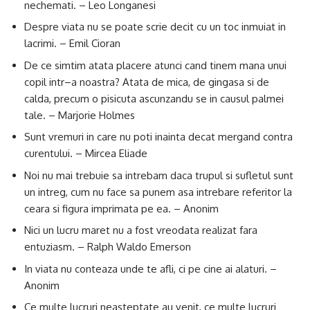
nechemati. – Leo Longanesi
Despre viata nu se poate scrie decit cu un toc inmuiat in
lacrimi. – Emil Cioran
De ce simtim atata placere atunci cand tinem mana unui
copil intr–a noastra? Atata de mica, de gingasa si de
calda, precum o pisicuta ascunzandu se in causul palmei
tale. – Marjorie Holmes
Sunt vremuri in care nu poti inainta decat mergand contra
curentului. – Mircea Eliade
Noi nu mai trebuie sa intrebam daca trupul si sufletul sunt
un intreg, cum nu face sa punem asa intrebare referitor la
ceara si figura imprimata pe ea. – Anonim
Nici un lucru maret nu a fost vreodata realizat fara
entuziasm. – Ralph Waldo Emerson
In viata nu conteaza unde te afli, ci pe cine ai alaturi. –
Anonim
Ce multe lucruri neasteptate au venit, ce multe lucruri