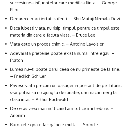
succesiunea influentelor care modifica fiinta. – George
Eliot
Deoarece n-ati iertat, suferiti. – Shri Mataji Nirmala Devi
Daca iubesti viata, nu risipi timpul, pentru ca timpul este
materia din care e facuta viata. – Bruce Lee
Viata este un proces chimic. – Antoine Lavoisier
Adevarata prietenie poate exista numai intre egali. –
Platon
Lumea nu–ti poate darui ceea ce nu primeste de la tine.
– Friedrich Schiller
Privesc viata precum un pasager important de pe Titanic:
s-ar putea sa nu ajung la destinatie, dar macar merg la
clasa intai. – Arthur Buchwald
De ce as vrea mai mult cand am tot ce imi trebuie. –
Anonim
Butoaiele goale fac galagie multa. – Sofocle