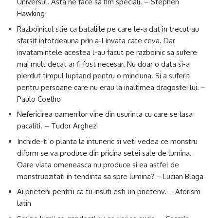
Universul. Asta ne face sa fim speciali. – Stephen
Hawking
Razboinicul stie ca bataliile pe care le-a dat in trecut au
sfarsit intotdeauna prin a-l invata cate ceva. Dar
invatamintele acestea l-au facut pe razboinic sa sufere
mai mult decat ar fi fost necesar. Nu doar o data si-a
pierdut timpul luptand pentru o minciuna. Si a suferit
pentru persoane care nu erau la inaltimea dragostei lui. –
Paulo Coelho
Nefericirea oamenilor vine din usurinta cu care se lasa
pacaliti. – Tudor Arghezi
Inchide-ti o planta la intuneric si veti vedea ce monstru
diform se va produce din pricina setei sale de lumina.
Oare viata omeneasca nu produce si ea astfel de
monstruozitati in tendinta sa spre lumina? – Lucian Blaga
Ai prieteni pentru ca tu insuti esti un prietenv. – Aforism
latin