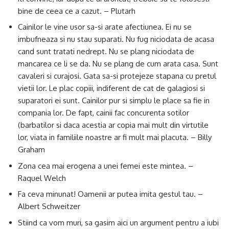
bine de ceea ce a cazut. – Plutarh
Cainilor le vine usor sa-si arate afectiunea. Ei nu se
imbufneaza si nu stau suparati. Nu fug niciodata de acasa
cand sunt tratati nedrept. Nu se plang niciodata de
mancarea ce li se da. Nu se plang de cum arata casa. Sunt
cavaleri si curajosi. Gata sa-si protejeze stapana cu pretul
vietii lor. Le plac copiii, indiferent de cat de galagiosi si
suparatori ei sunt. Cainilor pur si simplu le place sa fie in
compania lor. De fapt, cainii fac concurenta sotilor
(barbatilor si daca acestia ar copia mai mult din virtutile
lor, viata in familiile noastre ar fi mult mai placuta. – Billy
Graham
Zona cea mai erogena a unei femei este mintea. –
Raquel Welch
Fa ceva minunat! Oamenii ar putea imita gestul tau. –
Albert Schweitzer
Stiind ca vom muri, sa gasim aici un argument pentru a iubi