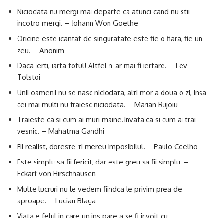
Niciodata nu mergi mai departe ca atunci cand nu stii
incotro mergi. – Johann Won Goethe
Oricine este icantat de singuratate este fie o fiara, fie un
zeu. – Anonim
Daca ierti, iarta totul! Altfel n-ar mai fi iertare. – Lev
Tolstoi
Unii oamenii nu se nasc niciodata, alti mor a doua o zi, insa
cei mai multi nu traiesc niciodata. – Marian Rujoiu
Traieste ca si cum ai muri maine.Invata ca si cum ai trai
vesnic. – Mahatma Gandhi
Fii realist, doreste-ti mereu imposibilul. – Paulo Coelho
Este simplu sa fii fericit, dar este greu sa fii simplu. –
Eckart von Hirschhausen
Multe lucruri nu le vedem fiindca le privim prea de
aproape. – Lucian Blaga
Viata e felul in care un ins pare a se fi invoit cu