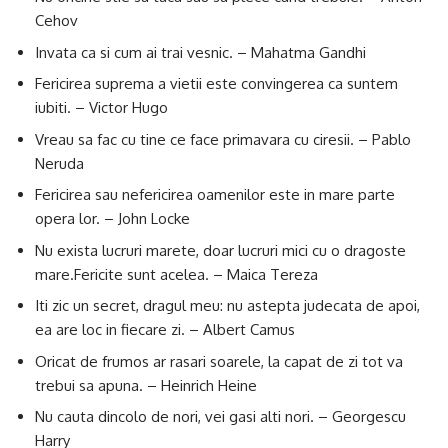
Cehov
Invata ca si cum ai trai vesnic. – Mahatma Gandhi
Fericirea suprema a vietii este convingerea ca suntem
iubiti. – Victor Hugo
Vreau sa fac cu tine ce face primavara cu ciresii. – Pablo
Neruda
Fericirea sau nefericirea oamenilor este in mare parte
opera lor. – John Locke
Nu exista lucruri marete, doar lucruri mici cu o dragoste
mare.Fericite sunt acelea. – Maica Tereza
Iti zic un secret, dragul meu: nu astepta judecata de apoi,
ea are loc in fiecare zi. – Albert Camus
Oricat de frumos ar rasari soarele, la capat de zi tot va
trebui sa apuna. – Heinrich Heine
Nu cauta dincolo de nori, vei gasi alti nori. – Georgescu
Harry