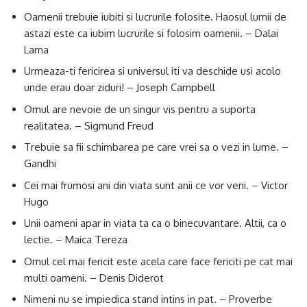
Oamenii trebuie iubiti si lucrurile folosite. Haosul lumii de
astazi este ca iubim lucrurile si folosim oamenii. – Dalai
Lama
Urmeaza-ti fericirea si universul iti va deschide usi acolo
unde erau doar ziduri! – Joseph Campbell
Omul are nevoie de un singur vis pentru a suporta
realitatea. – Sigmund Freud
Trebuie sa fii schimbarea pe care vrei sa o vezi in lume. –
Gandhi
Cei mai frumosi ani din viata sunt anii ce vor veni. – Victor
Hugo
Unii oameni apar in viata ta ca o binecuvantare. Altii, ca o
lectie. – Maica Tereza
Omul cel mai fericit este acela care face fericiti pe cat mai
multi oameni. – Denis Diderot
Nimeni nu se impiedica stand intins in pat. – Proverbe