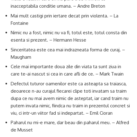
inacceptabila conditie umana. – Andre Breton
Mai mult castigi prin iertare decat prin violenta. – La
Fontaine
Nimic nu a fost, nimic nu va fi, totul este, totul consta din
esenta si prezent. – Hermann Hesse
Sinceritatea este cea mai indrazneata forma de curaj. –
Maugham
Cele mai importante doua zile din viata ta sunt ziua in
care te-ai nascut si cea in care afli de ce. – Mark Twain
Defectul tuturor oamenilor este ca asteapta sa traiasca,
deoarece n-au curajul fiecarei clipe toti invatam sa traim
dupa ce nu mai avem nimic de asteptat, iar cand traim nu
putem invata nimic, fiindca nu traim in prezentul concret si
viu, ci intr-un viitor fad si indepartat. – Emil Cioran
Paharul nu mi-e mare, dar beau din paharul meu. – Alfred
de Musset