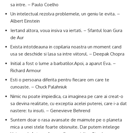
sa intre. – Paulo Coelho
Un intelectual rezolva problemele, un geniu le evita. –
Albert Einstein
Iertand altora, voua insiva va iertati. – Sfantul Ioan Gura
de Aur
Exista intotdeauna in copilaria noastra un moment cand
usa se deschide si lasa sa intre viitorul. – Deepak Chopra
Initial a fost o lume a barbatilor.Apoi, a aparut Eva. –
Richard Armour
Esti o persoana diferita pentru fiecare om care te
cunoaste. – Chuck Palahniuk
Nimic nu poate impiedica, ca imaginea pe care ai creat-o
sa devina realitate, cu exceptia acelei puterei, care i-a dat
nastere: tu insuti. – Genevieve Behrend
Suntem doar o rasa avansate de maimute pe o planeta
mica a unei stele foarte obisnuite. Dar putem intelege