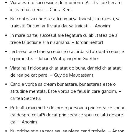
Viata este o succesiune de momente.A–l trai pe fiecare
inseamna a reusi. – Corita Kent
Nu conteaza unde te afli numai sa traiesti, sa traiesti, sa
traiesti! Oricum ar fi viata dar sa traiesti! – Anonim
In mare parte, succesul are legatura cu abilitatea de a
trece la actiune si a nu amana. – Jordan Belfort
Iertarea face bine si celui ce o acorda si totodata celui ce
o primeste. – Johann Wolfgang von Goethe
Viata nu-i niciodata chiar atat de buna, dar nici chiar atat
de rea pe cat pare. – Guy de Maupassant
Cand e vorba sa cream bunastare, bunastarea este o
atitudine mentala. Este vorba de felul in care gandim. –
cartea Secretul
Poti afla mai multe despre o persoana prin ceea ce spune
ea despre ceilal?i decat prin ceea ce spun ceilalti despre
ea. – Anonim
Nu oricine stie sa taca sau sa plece cand trebuie. – Anton