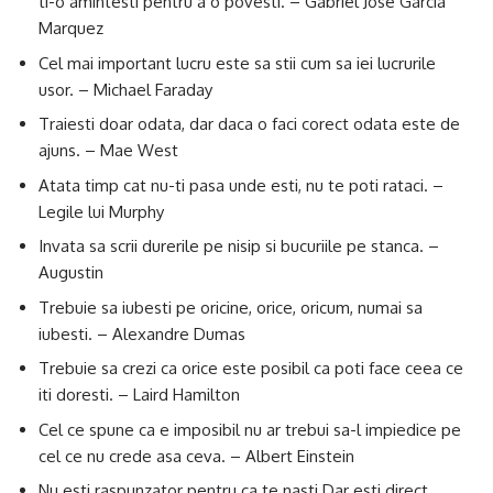
ti-o amintesti pentru a o povesti. – Gabriel Jose Garcia
Marquez
Cel mai important lucru este sa stii cum sa iei lucrurile
usor. – Michael Faraday
Traiesti doar odata, dar daca o faci corect odata este de
ajuns. – Mae West
Atata timp cat nu-ti pasa unde esti, nu te poti rataci. –
Legile lui Murphy
Invata sa scrii durerile pe nisip si bucuriile pe stanca. –
Augustin
Trebuie sa iubesti pe oricine, orice, oricum, numai sa
iubesti. – Alexandre Dumas
Trebuie sa crezi ca orice este posibil ca poti face ceea ce
iti doresti. – Laird Hamilton
Cel ce spune ca e imposibil nu ar trebui sa-l impiedice pe
cel ce nu crede asa ceva. – Albert Einstein
Nu esti raspunzator pentru ca te nasti.Dar esti direct