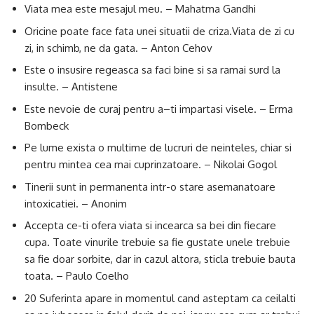
Viata mea este mesajul meu. – Mahatma Gandhi
Oricine poate face fata unei situatii de criza.Viata de zi cu
zi, in schimb, ne da gata. – Anton Cehov
Este o insusire regeasca sa faci bine si sa ramai surd la
insulte. – Antistene
Este nevoie de curaj pentru a–ti impartasi visele. – Erma
Bombeck
Pe lume exista o multime de lucruri de neinteles, chiar si
pentru mintea cea mai cuprinzatoare. – Nikolai Gogol
Tinerii sunt in permanenta intr-o stare asemanatoare
intoxicatiei. – Anonim
Accepta ce-ti ofera viata si incearca sa bei din fiecare
cupa. Toate vinurile trebuie sa fie gustate unele trebuie
sa fie doar sorbite, dar in cazul altora, sticla trebuie bauta
toata. – Paulo Coelho
20 Suferinta apare in momentul cand asteptam ca ceilalti