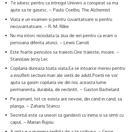
Te iubesc pentru ca intregul Univers a conspirat sa ma
ajute sa te gasesc. – Paulo Coelho, The Alchemist
Viata e un examen si pentru cuvantatoare si pentru
necuvantatoare. – R. M. Rilke
Nu ma intorc niciodata la ziua de ieri pentru ca eram o
persoana diferita atunci. – Lewis Carroll
Este foarte periculos sa traiesti.Cine traieste, moare. –
Stanislaw Jerzy Lec
Copilaria dureaza toata viata.Ea se intoarce mereu pentru
a insufleti sectiuni mari ale vietii de adult.Poetii ne vor
ajuta sa gasim copilaria vie din noi, aceasta lume
permanenta, durabila, de neclintit. – Gaston Bachelard
Pe pamant, tot ce exista are nevoie, din cand in cand, sa
planga. – Zaharia Stancu
Secretul este ca uneori sa gandesti cu inima si sa simti cu
capul. – Marian Rujoiu
A ierta e o maniera teribila de a te razbuna. – Cezar