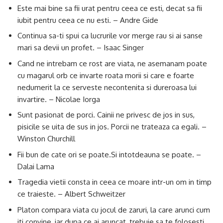
Este mai bine sa fii urat pentru ceea ce esti, decat sa fii
iubit pentru ceea ce nu esti. – Andre Gide
Continua sa-ti spui ca lucrurile vor merge rau si ai sanse
mari sa devii un profet. – Isaac Singer
Cand ne intrebam ce rost are viata, ne asemanam poate
cu magarul orb ce invarte roata morii si care e foarte
nedumerit la ce serveste necontenita si dureroasa lui
invartire. – Nicolae Iorga
Sunt pasionat de porci. Cainii ne privesc de jos in sus,
pisicile se uita de sus in jos. Porcii ne trateaza ca egali. –
Winston Churchill
Fii bun de cate ori se poate.Si intotdeauna se poate. –
Dalai Lama
Tragedia vietii consta in ceea ce moare intr-un om in timp
ce traieste. – Albert Schweitzer
Platon compara viata cu jocul de zaruri, la care arunci cum
iti convine, iar dupa ce ai aruncat, trebuie sa te folosesti