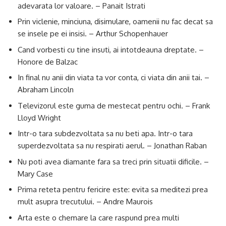
adevarata lor valoare. – Panait Istrati
Prin viclenie, minciuna, disimulare, oamenii nu fac decat sa
se insele pe ei insisi. – Arthur Schopenhauer
Cand vorbesti cu tine insuti, ai intotdeauna dreptate. –
Honore de Balzac
In final nu anii din viata ta vor conta, ci viata din anii tai. –
Abraham Lincoln
Televizorul este guma de mestecat pentru ochi. – Frank
Lloyd Wright
Intr-o tara subdezvoltata sa nu beti apa. Intr-o tara
superdezvoltata sa nu respirati aerul. – Jonathan Raban
Nu poti avea diamante fara sa treci prin situatii dificile. –
Mary Case
Prima reteta pentru fericire este: evita sa meditezi prea
mult asupra trecutului. – Andre Maurois
Arta este o chemare la care raspund prea multi