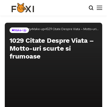
Home
Beauty
Make-up
1029 Citate Despre Viata – Motto-uri
Make-Up
scurte si frumoase
1029 Citate Despre Viata –
Motto-uri scurte si
frumoase