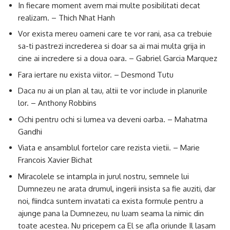
In fiecare moment avem mai multe posibilitati decat
realizam. – Thich Nhat Hanh
Vor exista mereu oameni care te vor rani, asa ca trebuie
sa-ti pastrezi increderea si doar sa ai mai multa grija in
cine ai incredere si a doua oara. – Gabriel Garcia Marquez
Fara iertare nu exista viitor. – Desmond Tutu
Daca nu ai un plan al tau, altii te vor include in planurile
lor. – Anthony Robbins
Ochi pentru ochi si lumea va deveni oarba. – Mahatma
Gandhi
Viata e ansamblul fortelor care rezista vietii. – Marie
Francois Xavier Bichat
Miracolele se intampla in jurul nostru, semnele lui
Dumnezeu ne arata drumul, ingerii insista sa fie auziti, dar
noi, fiindca suntem invatati ca exista formule pentru a
ajunge pana la Dumnezeu, nu luam seama la nimic din
toate acestea. Nu pricepem ca El se afla oriunde Il lasam