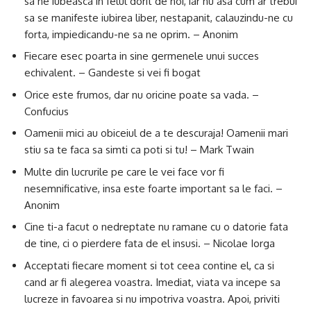
sa ne iubeasca in felul dorit de noi, iar nu asa cum ar trebui
sa se manifeste iubirea liber, nestapanit, calauzindu-ne cu
forta, impiedicandu-ne sa ne oprim. – Anonim
Fiecare esec poarta in sine germenele unui succes
echivalent. – Gandeste si vei fi bogat
Orice este frumos, dar nu oricine poate sa vada. –
Confucius
Oamenii mici au obiceiul de a te descuraja! Oamenii mari
stiu sa te faca sa simti ca poti si tu! – Mark Twain
Multe din lucrurile pe care le vei face vor fi
nesemnificative, insa este foarte important sa le faci. –
Anonim
Cine ti-a facut o nedreptate nu ramane cu o datorie fata
de tine, ci o pierdere fata de el insusi. – Nicolae Iorga
Acceptati fiecare moment si tot ceea contine el, ca si
cand ar fi alegerea voastra. Imediat, viata va incepe sa
lucreze in favoarea si nu impotriva voastra. Apoi, priviti