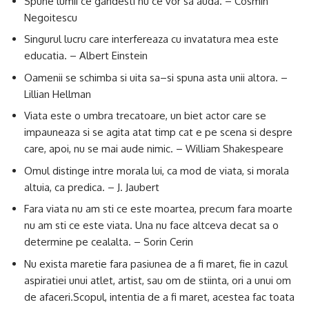
Spune lumii ce gandesti nu ce vor sa auda. – Cosmin
Negoitescu
Singurul lucru care interfereaza cu invatatura mea este
educatia. – Albert Einstein
Oamenii se schimba si uita sa–si spuna asta unii altora. –
Lillian Hellman
Viata este o umbra trecatoare, un biet actor care se
impauneaza si se agita atat timp cat e pe scena si despre
care, apoi, nu se mai aude nimic. – William Shakespeare
Omul distinge intre morala lui, ca mod de viata, si morala
altuia, ca predica. – J. Jaubert
Fara viata nu am sti ce este moartea, precum fara moarte
nu am sti ce este viata. Una nu face altceva decat sa o
determine pe cealalta. – Sorin Cerin
Nu exista maretie fara pasiunea de a fi maret, fie in cazul
aspiratiei unui atlet, artist, sau om de stiinta, ori a unui om
de afaceri.Scopul, intentia de a fi maret, acestea fac toata