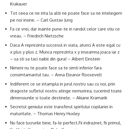
Krakauer
Tot ceea ce ne irita la altii ne poate face sa ne intelegem
pe noi insine. – Carl Gustav Jung
Fa ce vrei, dar inainte pune-te in randul celor care stiu ce
vreau. – Friedrich Nietzsche
Daca A reprezinta succesul in viata, atunci A este egal cu
x plus y plus z. Munca reprezinta x y inseamna joaca iar z
– sa sti sa taci naibii din gura! – Albert Einstein
Nimeni nu te poate face sa te simti inferior fara
consimtamantul tau. – Anna Eleanor Roosevelt
Indiferent ce se intampla in jurul nostru sau cu noi, prin
dragoste sufletul nostru atinge nemurirea, cucerind toate
dimensiunile si toate destinele. – Akiane Kramarik
Secretul geniului este transferul spiritului copilariei in
maturitate. – Thomas Henry Huxley
Nu face lucrurile bine, fa-le perfect.Fii indraznet, fii primul,