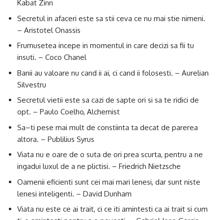
Kabat Zinn
Secretul in afaceri este sa stii ceva ce nu mai stie nimeni.
– Aristotel Onassis
Frumusetea incepe in momentul in care decizi sa fii tu
insuti. – Coco Chanel
Banii au valoare nu cand ii ai, ci cand ii folosesti. – Aurelian
Silvestru
Secretul vietii este sa cazi de sapte ori si sa te ridici de
opt. – Paulo Coelho, Alchemist
Sa–ti pese mai mult de constiinta ta decat de parerea
altora. – Publilius Syrus
Viata nu e oare de o suta de ori prea scurta, pentru a ne
ingadui luxul de a ne plictisi. – Friedrich Nietzsche
Oamenii eficienti sunt cei mai mari lenesi, dar sunt niste
lenesi inteligenti. – David Dunham
Viata nu este ce ai trait, ci ce iti amintesti ca ai trait si cum