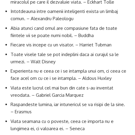
miracolul pe care il dezvaluie viata. – Eckhart Tolle
Intotdeauna intre oamenii inteligenti exista un limbaj
comun. – Alexandru Paleologu
Abia atunci cand omul are compasiune fata de toate
fiintele vii se poate numi nobil. – Buddha
Fiecare vis incepe cu un visator. – Harriet Tubman
Toate visele tale se pot indeplini daca ai curajul sa le
urmezi. – Walt Disney
Experienta nu e ceea ce i se intampla unui om, ci ceea ce
face acel om cu ce i se intampla. – Aldous Huxley
Viata este lucrul cel mai bun din cate s-au inventat
vreodata. – Gabriel Garcia Marquez
Raspandeste lumina, iar intunericul se va risipi de la sine.
– Erasmus
Viata seamana cu o poveste, ceea ce importa nu e
lungimea ei, ci valoarea ei. – Seneca