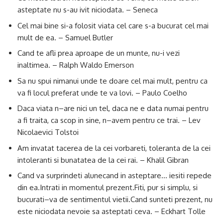
asteptate nu s-au ivit niciodata. – Seneca
Cel mai bine si-a folosit viata cel care s-a bucurat cel mai
mult de ea. – Samuel Butler
Cand te afli prea aproape de un munte, nu-i vezi
inaltimea. – Ralph Waldo Emerson
Sa nu spui nimanui unde te doare cel mai mult, pentru ca
va fi locul preferat unde te va lovi. – Paulo Coelho
Daca viata n–are nici un tel, daca ne e data numai pentru
a fi traita, ca scop in sine, n–avem pentru ce trai. – Lev
Nicolaevici Tolstoi
Am invatat tacerea de la cei vorbareti, toleranta de la cei
intoleranti si bunatatea de la cei rai. – Khalil Gibran
Cand va surprindeti alunecand in asteptare… iesiti repede
din ea.Intrati in momentul prezent.Fiti, pur si simplu, si
bucurati–va de sentimentul vietii.Cand sunteti prezent, nu
este niciodata nevoie sa asteptati ceva. – Eckhart Tolle