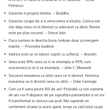
Petrescu
Gaseste-ti propria lumina. – Buddha
Gaseste curajul de a-ti urma inima si intuitia. Cumva ele
stiu deja ceea ce iti doresti cu adevarat sa devii. Restul
este pe plan secund. – Steve Jobs
Daca suntem in directia buna, trebuie doar sa mergem
inainte. – Proverbe budiste
Iubirea este un te iubesc soptit cu sufletul. – Anonim
Viata este 10% ceea ce ti se intampla si 90% cum
reactionezi la ce ti se intampla. – John C. Maxwell
Succesul inseamna sa obtii ceea ce-ti doresti. Fericirea
inseamna sa-ti doresti ceea ce obtii. – Dale Carnegie
Cum va fi viata peste 100 de ani? Probabil ca toti oamenii
de aici vor fi disparut de pe suprafata pamantului si se vor
fi transformat in cenusa sau praf. Ma cuprinde un
sentiment straniu la acest gand. Incep sa vad totul ca pe